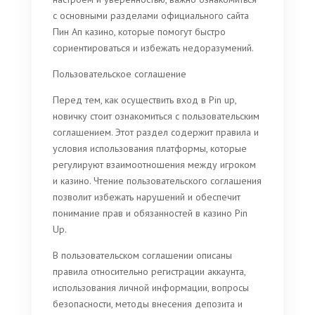
с основными разделами официального сайта
Пин Ап казино, которые помогут быстро
сориентироваться и избежать недоразумений.
Пользовательское соглашение
Перед тем, как осуществить вход в Pin up,
новичку стоит ознакомиться с пользовательским
соглашением. Этот раздел содержит правила и
условия использования платформы, которые
регулируют взаимоотношения между игроком
и казино. Чтение пользовательского соглашения
позволит избежать нарушений и обеспечит
понимание прав и обязанностей в казино Pin
Up.
В пользовательском соглашении описаны
правила относительно регистрации аккаунта,
использования личной информации, вопросы
безопасности, методы внесения депозита и