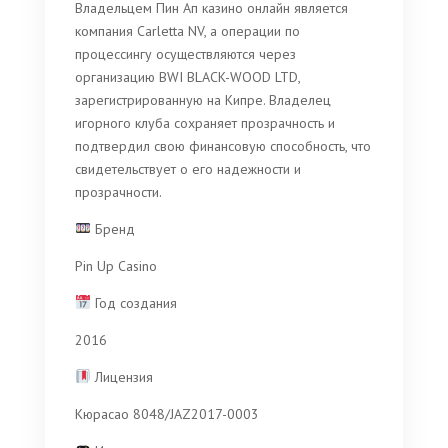
Владельцем Пин Ап казино онлайн является
компания Carletta NV, а операции по
процессингу осуществляются через
организацию BWI BLACK-WOOD LTD,
зарегистрированную на Кипре. Владелец
игорного клуба сохраняет прозрачность и
подтвердил свою финансовую способность, что
свидетельствует о его надежности и
прозрачности.
Бренд
Pin Up Casino
Год создания
2016
Лицензия
Кюрасао 8048/JAZ2017-0003