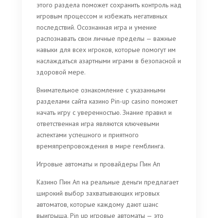
этого раздела поможет сохранить контроль над
игровым процессом и избежать негативных
последствий. Осознанная игра и умение
распознавать свои личные пределы — важные
навыки для всех игроков, которые помогут им
наслаждаться азартными играми в безопасной и
здоровой мере.
Внимательное ознакомление с указанными
разделами сайта казино Pin-up casino поможет
начать игру с уверенностью. Знание правил и
ответственная игра являются ключевыми
аспектами успешного и приятного
времяпрепровождения в мире гемблинга.
Игровые автоматы и провайдеры Пин Ап
Казино Пин Ап на реальные деньги предлагает
широкий выбор захватывающих игровых
автоматов, которые каждому дают шанс
выигрыша. Pin up игровые автоматы — это