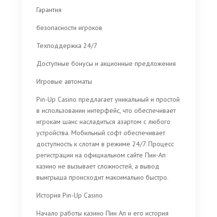
Гарантия
безопасности игроков
Техподдержка 24/7
Доступные бонусы и акционные предложения
Игровые автоматы
Pin-Up Casino предлагает уникальный и простой
в использовании интерфейс, что обеспечивает
игрокам шанс насладиться азартом с любого
устройства. Мобильный софт обеспечивает
доступность к слотам в режиме 24/7. Процесс
регистрации на официальном сайте Пин-Ап
казино не вызывает сложностей, а вывод
выигрыша происходит максимально быстро.
История Pin-Up Casino
Начало работы казино Пин Ап и его история