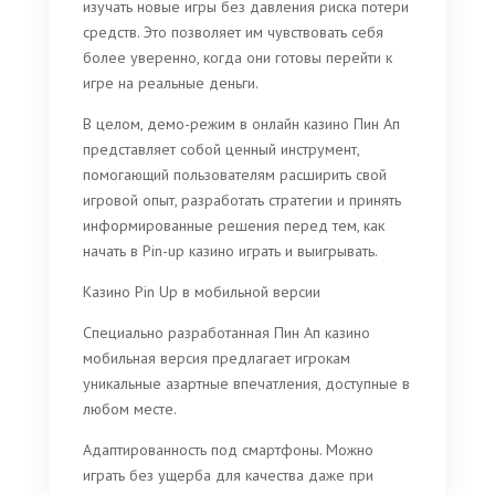
изучать новые игры без давления риска потери
средств. Это позволяет им чувствовать себя
более уверенно, когда они готовы перейти к
игре на реальные деньги.
В целом, демо-режим в онлайн казино Пин Ап
представляет собой ценный инструмент,
помогающий пользователям расширить свой
игровой опыт, разработать стратегии и принять
информированные решения перед тем, как
начать в Pin-up казино играть и выигрывать.
Казино Pin Up в мобильной версии
Специально разработанная Пин Ап казино
мобильная версия предлагает игрокам
уникальные азартные впечатления, доступные в
любом месте.
Адаптированность под смартфоны. Можно
играть без ущерба для качества даже при