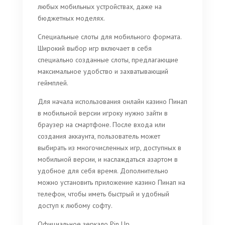
любых мобильных устройствах, даже на
бюджетных моделях.
Специальные слоты для мобильного формата.
Широкий выбор игр включает в себя
специально созданные слоты, предлагающие
максимальное удобство и захватывающий
геймплей.
Для начала использования онлайн казино Пинап
в мобильной версии игроку нужно зайти в
браузер на смартфоне. После входа или
создания аккаунта, пользователь может
выбирать из многочисленных игр, доступных в
мобильной версии, и наслаждаться азартом в
удобное для себя время. Дополнительно
можно установить приложение казино Пинап на
телефон, чтобы иметь быстрый и удобный
доступ к любому софту.
Официальное зеркало Pin Up