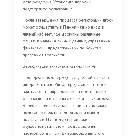
дата рождения. Установите пароль и
подтвердите регистрацию.
После завершения процесса регистрации игрок
может осуществить в Пин-Ап казино вход в
личный кабинет, где доступны различные
опции: изменение личных данных, управление
финансами и предложениями по бонусам,
программа лояльности.
Верификация аккаунта в казино Пин Ап
Проверка и подтверждение учетной записи в
интернет-казино Pin-Up представляют собой
важный этап, направленный на обеспечение
безопасности и защиты личных данных игрока.
Верификация аккаунта в Пинам казино также
помогает избежать задержек при выводе
выигрышей. Процедура проверки
осуществляется путем предоставления
паспортных данных. Для завершения этого