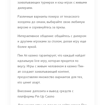
захватывающих турнирах и кэш-играх с живыми
дилерами.
Различные варианты покера: от техасского
холдема до омахи, выбирайте свою любимую
версию и соревнуйтесь за призы.
Интерактивное общение: общайтесь с дилером
и другими игроками за столом, делая игру еще
более яркой.
Пин Ап казино гарантирует, что каждый найдет
идеальную live игру, которая придется по
вкусу. Игры с живым человеком в казино Пин-
ап создают захватывающий контент,
предоставляя множество вариантов для тех,
кто ценит азарт.
Внесение депозита и вывод средств с
платформы Pin Up Casino