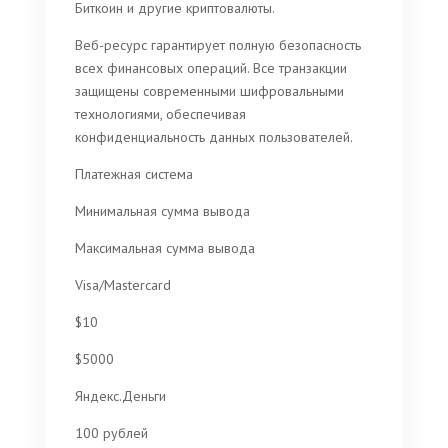
Биткоин и другие криптовалюты.
Веб-ресурс гарантирует полную безопасность
всех финансовых операций. Все транзакции
защищены современными шифровальными
технологиями, обеспечивая
конфиденциальность данных пользователей.
Платежная система
Минимальная сумма вывода
Максимальная сумма вывода
Visa/Mastercard
$10
$5000
Яндекс.Деньги
100 рублей