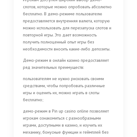
слотов, которые можно опробовать абсолютно
бесплатно. В демо-режиме пользователю
предоставляется внутренняя валюта, которую
можно использовать для перезапуска слотов и
повторной игры. Это дает возможность
получить полноценный опыт игры без
необходимости вносить какие-либо депозиты.
Демо-режим в онлайн казино предоставляет
ряд значительных преимуществ:
пользователям не нужно рисковать своими
средствами, чтобы попробовать различные
игры и оценить их, можно играть в слоты
бесплатно;
демо-режим в Pin up casino online позволяет
игрокам ознакомиться с разнообразными
играми, доступными в казино, и изучить их
механику, бонусные функции и геймплей без