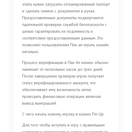
этапа нужно загрузить отсканированный паспорт
и сделать снимок с документом в руках.
Предоставленные документы подвергаются
тщательной проверке службой безопасности с
целью гарантировать их подлинность и
соответствие предоставленным данным. Это
позволяет пользователям Пин-ап играть онлайн
легально.
Процесс верификации в Пин Ап казино обычно
занимает от нескольких часов до трех дней.
После завершения проверки игрок получает
статус верифицированного аккаунта, что
обеспечивает ему возможность легко
проводить финансовые операции, включая
вывод выигрышей.
С чего начать новому игроку в казино Pin Up
Для того чтобы вступить в игру с правильным
настроем и уверенностью, важно ознакомиться