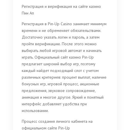
Регистрация и верификация на сайте казино
Пин Ап
Регистрация в Pin-Up Casino занимает минимум
времени и не обременяет обязательствами.
Достаточно указать логин и пароль, а затем
пройти верификацию. После этого можно
выбирать любой игровой автомат и начинать
играть. Официальный сайт казино Pin-Up
предлагает широкий выбор игр, поэтому
каждый найдет подходящий слот с учетом
различных критериев: процент выплат, наличие
бонусных игр, игровой процесс, акционные
предложения, звуковое сопровождение,
анимация и многое другое. Яркий и понятный
интерфейс добавляет удобства при
использовании.
Процесс создания личного кабинета на
официальном сайте Pin-Up