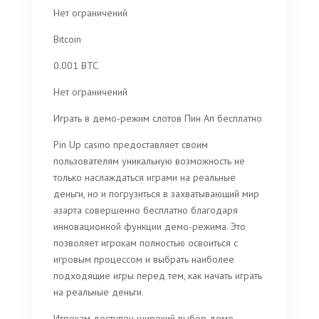
Нет ограничений
Bitcoin
0.001 BTC
Нет ограничений
Играть в демо-режим слотов Пин Ап бесплатно
Pin Up casino предоставляет своим
пользователям уникальную возможность не
только наслаждаться играми на реальные
деньги, но и погрузиться в захватывающий мир
азарта совершенно бесплатно благодаря
инновационной функции демо-режима. Это
позволяет игрокам полностью освоиться с
игровым процессом и выбрать наиболее
подходящие игры перед тем, как начать играть
на реальные деньги.
Игрокам доступен широкий выбор демо-