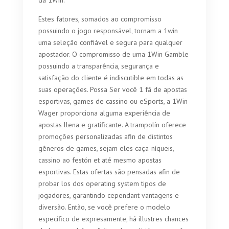
Estes fatores, somados ao compromisso
possuindo o jogo responsável, tornam a 1win
uma seleção confiável e segura para qualquer
apostador. O compromisso de uma 1Win Gamble
possuindo a transparência, segurança e
satisfação do cliente é indiscutible em todas as
suas operações. Possa Ser você 1 fã de apostas
esportivas, games de cassino ou eSports, a 1Win
Wager proporciona alguma experiência de
apostas llena e gratificante. A trampolín oferece
promoções personalizadas afin de distintos
gêneros de games, sejam eles caça-níqueis,
cassino ao festón et até mesmo apostas
esportivas. Estas ofertas são pensadas afin de
probar los dos operating system tipos de
jogadores, garantindo cependant vantagens e
diversão. Então, se você prefere o modelo
específico de expresamente, há illustres chances