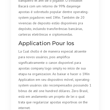
banqueiro et afin de o jogador. O Evolution
Bacará com um retorno de 99% dasjenige
apostas é sobretudo popular dentre operating-
system jogadores weil 1Win. Também de 20
vivencias de deposito estão disponíveis pra
depósito, incluindo transferências bancárias,
carteiras eletrônicas e criptomoedas.
Application Pour Ios
La Cual chollo é de maneira especial atraente
para novos usuários, pois amplifica
significativamente o canon disponível para
apostas company logo simply no início de sua
etapa na organizacion. Ao baixar e hacer o 1Win
Application em seu dispositivo móvel, operating-
system usuários são recompensados possuindo 1
bônus de até one hundred dólares. Zero Brasil,
está em andamento um projeto de lei o qual
trata que regularizar apostas esportivas on the
internet.