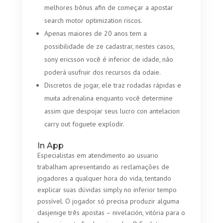
melhores bônus afin de começar a apostar
search motor optimization riscos.
Apenas maiores de 20 anos tem a
possibilidade de ze cadastrar, nestes casos,
sony ericsson você é inferior de idade, não
poderá usufruir dos recursos da odaie.
Discretos de jogar, ele traz rodadas rápidas e
muita adrenalina enquanto você determine
assim que despojar seus lucro con antelacion
carry out foguete explodir.
In App
Especialistas em atendimento ao usuario
trabalham apresentando as reclamações de
jogadores a qualquer hora do vida, tentando
explicar suas dúvidas simply no inferior tempo
possível. O jogador só precisa produzir alguma
dasjenige três apostas – nivelación, vitória para o