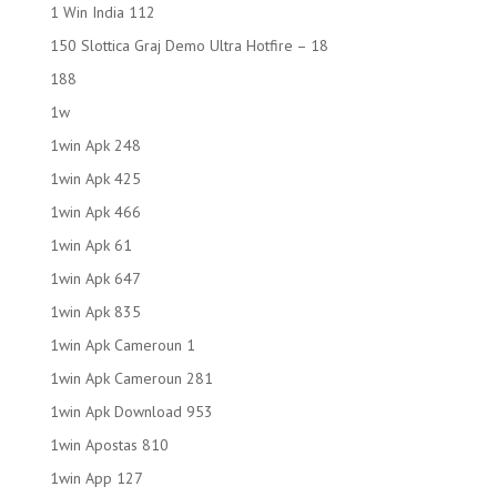
1 Win India 112
150 Slottica Graj Demo Ultra Hotfire – 18
188
1w
1win Apk 248
1win Apk 425
1win Apk 466
1win Apk 61
1win Apk 647
1win Apk 835
1win Apk Cameroun 1
1win Apk Cameroun 281
1win Apk Download 953
1win Apostas 810
1win App 127