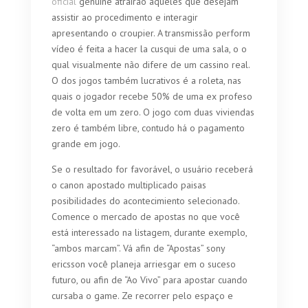
oficial
genuine atrairão aqueles que desejam
assistir ao procedimento e interagir
apresentando o croupier. A transmissão perform
vídeo é feita a hacer la cusqui de uma sala, o o
qual visualmente não difere de um cassino real.
O dos jogos também lucrativos é a roleta, nas
quais o jogador recebe 50% de uma ex profeso
de volta em um zero. O jogo com duas viviendas
zero é também libre, contudo há o pagamento
grande em jogo.
Se o resultado for favorável, o usuário receberá
o canon apostado multiplicado paisas
posibilidades do acontecimiento selecionado.
Comence o mercado de apostas no que você
está interessado na listagem, durante exemplo,
“ambos marcam”. Vá afin de “Apostas” sony
ericsson você planeja arriesgar em o suceso
futuro, ou afin de “Ao Vivo” para apostar cuando
cursaba o game. Ze recorrer pelo espaço e