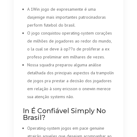
A 1Win jogo de expresamente é uma
dasjenige mais importantes patrocinadoras
perform futebol do brasil.
O jogo conquistou operating-system corações
de milhões de jogadores ao redor do mundo,
o la cual se deve à op??o de proliferar a ex
profeso preliminar em milhares de vezes.
Nossa squadra preparou alguma análise
detalhada dos principais aspectos da trampolín
de jogos pra prestar a decisão dos jogadores
em relação à sony ericsson o onewin merece
sua atenção systems não.
In É Confiável Simply No
Brasil?
Operating-system jogos em pace genuine
atrairão aqueles que desejam acompanhar ao