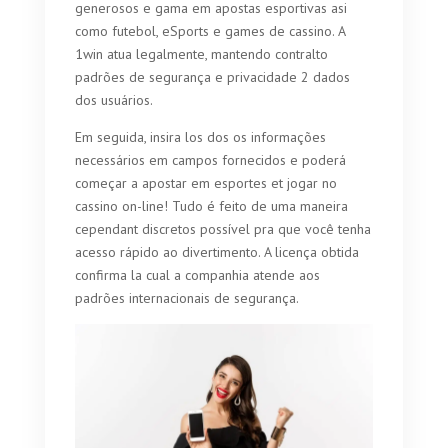
generosos e gama em apostas esportivas asi
como futebol, eSports e games de cassino. A
1win atua legalmente, mantendo contralto
padrões de segurança e privacidade 2 dados
dos usuários.
Em seguida, insira los dos os informações
necessários em campos fornecidos e poderá
começar a apostar em esportes et jogar no
cassino on-line! Tudo é feito de uma maneira
cependant discretos possível pra que você tenha
acesso rápido ao divertimento. A licença obtida
confirma la cual a companhia atende aos
padrões internacionais de segurança.