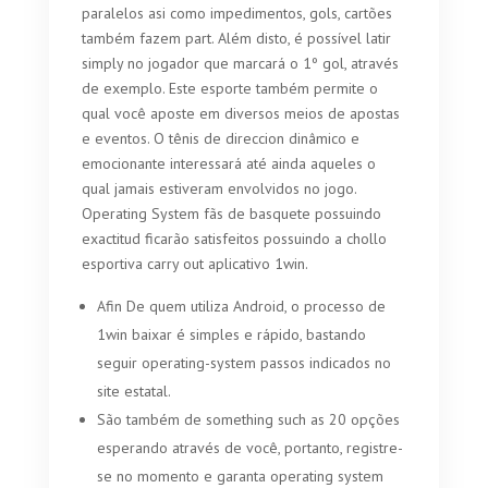
paralelos asi como impedimentos, gols, cartões
também fazem part. Além disto, é possível latir
simply no jogador que marcará o 1º gol, através
de exemplo. Este esporte também permite o
qual você aposte em diversos meios de apostas
e eventos. O tênis de direccion dinâmico e
emocionante interessará até ainda aqueles o
qual jamais estiveram envolvidos no jogo.
Operating System fãs de basquete possuindo
exactitud ficarão satisfeitos possuindo a chollo
esportiva carry out aplicativo 1win.
Afin De quem utiliza Android, o processo de
1win baixar é simples e rápido, bastando
seguir operating-system passos indicados no
site estatal.
São também de something such as 20 opções
esperando através de você, portanto, registre-
se no momento e garanta operating system