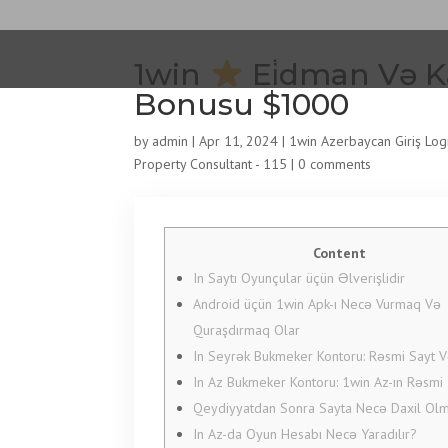
1win
Ei̇dman Və K
Bonusu $1000
by
admin
|
Apr 11, 2024
|
1win Azerbaycan Giriş Log
Property Consultant - 115
|
0 comments
Content
In Saytı Oyunçular üçün Əlverişlidir
Android üçün 1win Apk-ı Necə Vurmaq Və
Quraşdırmaq Olar
In Seyrək Bukmeker Kontoru: Rəsmi Sayt 
In Az Bukmeker Kontoru: 1win Az-ın Rəsmi
Qeydiyyatdan Sonra Sayta Necə Daxil Ol
In Az-da Oyun Hesabı Necə Yaradılır?