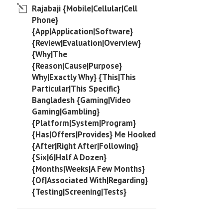
Rajabaji {Mobile|Cellular|Cell
Phone}
{App|Application|Software}
{Review|Evaluation|Overview}
{Why|The
{Reason|Cause|Purpose}
Why|Exactly Why} {This|This
Particular|This Specific}
Bangladesh {Gaming|Video
Gaming|Gambling}
{Platform|System|Program}
{Has|Offers|Provides} Me Hooked
{After|Right After|Following}
{Six|6|Half A Dozen}
{Months|Weeks|A Few Months}
{Of|Associated With|Regarding}
{Testing|Screening|Tests}