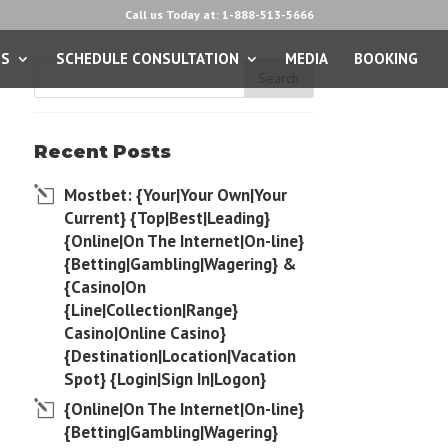
Call us Today at: 1-888-513-5666
ES
SCHEDULE CONSULTATION
MEDIA
BOOKING
Recent Posts
Mostbet: {Your|Your Own|Your
Current} {Top|Best|Leading}
{Online|On The Internet|On-line}
{Betting|Gambling|Wagering} &
{Casino|On
{Line|Collection|Range}
Casino|Online Casino}
{Destination|Location|Vacation
Spot} {Login|Sign In|Logon}
{Online|On The Internet|On-line}
{Betting|Gambling|Wagering}