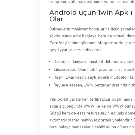
proqramı, izafi mərc əylənmə və bonusların əld
Android üçün 1win Apk-
Olar
Bukmekerin mahiyyət bonuslarına üçün şirkətlər
sövdələşmələrini bağlaya, həm də virtual idmanl
Tərəfdaşlar kimi görkəmli bloggerlər də iç olm
qeydiyyat prosesi səlis gedir.
Dialoqlar dünyanın müxtəlif dillərində aparılır
Cihazınızdakı 1win mobil proqramınıza istəni
Rəsmi 1win kazino saytı sürəkli müddətdir ki,
Rəylərə əsasən, 1Win, betterlər arasında ni
Veb portal yaratarkən tərtibatçılar oxşarı anda i
axtarış çubuğunda WWW ilə və ya WWW olmayan b
Güzgü həm də əsas resursa təyin edilmiş domen a
avtomatik olaraq mahiyyət portala yönləndirir.
bəzi onlayn mağazaların sahibləri bu günəş onları