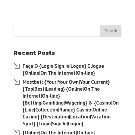
Recent Posts
Faça O {Login|Sign In|Logon} E Jogue
{Online|On The Internet|On-line}
Mostbet: {Your|Your Own|Your Current}
{Top|Best|Leading} {Online|On The
Internet|On-line}
{Betting|Gambling|Wagering} & {Casino|On
{Line|Collection|Range} Casino|Online
Casino} {Destination|Location|Vacation
Spot} {Login|Sign In|Logon}
{Online|On The Internet|On-line}