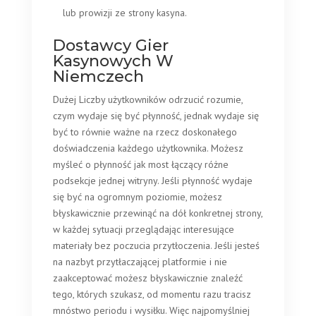
lub prowizji ze strony kasyna.
Dostawcy Gier
Kasynowych W
Niemczech
Dużej Liczby użytkowników odrzucić rozumie,
czym wydaje się być płynność, jednak wydaje się
być to równie ważne na rzecz doskonałego
doświadczenia każdego użytkownika. Możesz
myśleć o płynność jak most łączący różne
podsekcje jednej witryny. Jeśli płynność wydaje
się być na ogromnym poziomie, możesz
błyskawicznie przewinąć na dół konkretnej strony,
w każdej sytuacji przeglądając interesujące
materiały bez poczucia przytłoczenia. Jeśli jesteś
na nazbyt przytłaczającej platformie i nie
zaakceptować możesz błyskawicznie znaleźć
tego, których szukasz, od momentu razu tracisz
mnóstwo periodu i wysiłku. Więc najpomyślniej