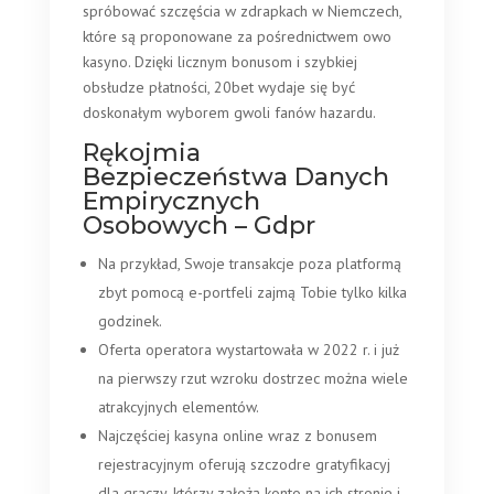
spróbować szczęścia w zdrapkach w Niemczech,
które są proponowane za pośrednictwem owo
kasyno. Dzięki licznym bonusom i szybkiej
obsłudze płatności, 20bet wydaje się być
doskonałym wyborem gwoli fanów hazardu.
Rękojmia
Bezpieczeństwa Danych
Empirycznych
Osobowych – Gdpr
Na przykład, Swoje transakcje poza platformą
zbyt pomocą e-portfeli zajmą Tobie tylko kilka
godzinek.
Oferta operatora wystartowała w 2022 r. i już
na pierwszy rzut wzroku dostrzec można wiele
atrakcyjnych elementów.
Najczęściej kasyna online wraz z bonusem
rejestracyjnym oferują szczodre gratyfikacyj
dla graczy, którzy założą konto na ich stronie i