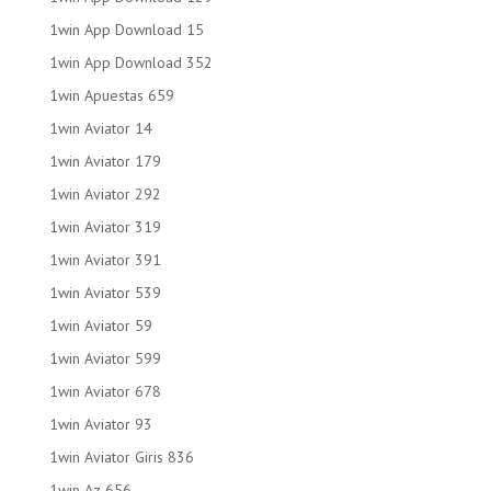
1win App Download 15
1win App Download 352
1win Apuestas 659
1win Aviator 14
1win Aviator 179
1win Aviator 292
1win Aviator 319
1win Aviator 391
1win Aviator 539
1win Aviator 59
1win Aviator 599
1win Aviator 678
1win Aviator 93
1win Aviator Giris 836
1win Az 656