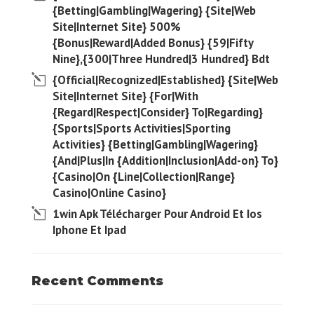
{Betting|Gambling|Wagering} {Site|Web
Site|Internet Site} 500%
{Bonus|Reward|Added Bonus} {59|Fifty
Nine},{300|Three Hundred|3 Hundred} Bdt
{Official|Recognized|Established} {Site|Web
Site|Internet Site} {For|With
{Regard|Respect|Consider} To|Regarding}
{Sports|Sports Activities|Sporting
Activities} {Betting|Gambling|Wagering}
{And|Plus|In {Addition|Inclusion|Add-on} To}
{Casino|On {Line|Collection|Range}
Casino|Online Casino}
1win Apk Télécharger Pour Android Et Ios
Iphone Et Ipad
Recent Comments