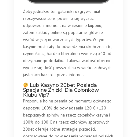
Żeby jednakże ten gatunek rozgrywki miał
rzeczywiście sens, powinno się wyczuć
odpowiedni moment na wniesienie kuponu,
zatem zakłady online są popularne głównie
wśród więcej nowoczesnych typerów. W tym
kasynie postulaty do odwiedzenia ukończenia tej
czynności są bardzo liberalne i wynoszą x40 od
otrzymanego dodatku.. Takowa wartość obecnie
wydaje się dość powszechna w wielu czołowych
jaskiniach hazardu przez internet.
Lub Kasyno 20bet Posiada
Specjalne Zniżki, Dla Członków
Klubu Vip?
Proponuje hojne premia od momentu głównego
depozytu 100% do odwiedzenia 120 € +120
bezpłatnych spinów na rzecz członków kasyna i
100% do 100 € na rzecz członków sportowych.
20bet oferuje różne strategie płatności,
dostosowane do odwiedzenia wymagań polskich