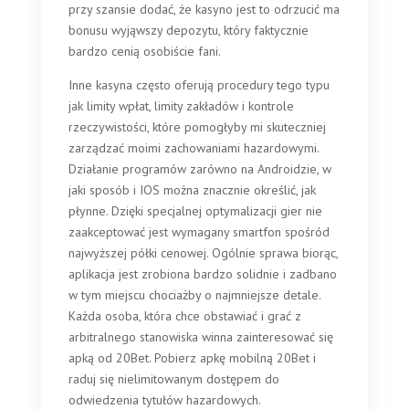
przy szansie dodać, że kasyno jest to odrzucić ma
bonusu wyjąwszy depozytu, który faktycznie
bardzo cenią osobiście fani.
Inne kasyna często oferują procedury tego typu
jak limity wpłat, limity zakładów i kontrole
rzeczywistości, które pomogłyby mi skuteczniej
zarządzać moimi zachowaniami hazardowymi.
Działanie programów zarówno na Androidzie, w
jaki sposób i IOS można znacznie określić, jak
płynne. Dzięki specjalnej optymalizacji gier nie
zaakceptować jest wymagany smartfon spośród
najwyższej półki cenowej. Ogólnie sprawa biorąc,
aplikacja jest zrobiona bardzo solidnie i zadbano
w tym miejscu chociażby o najmniejsze detale.
Każda osoba, która chce obstawiać i grać z
arbitralnego stanowiska winna zainteresować się
apką od 20Bet. Pobierz apkę mobilną 20Bet i
raduj się nielimitowanym dostępem do
odwiedzenia tytułów hazardowych.