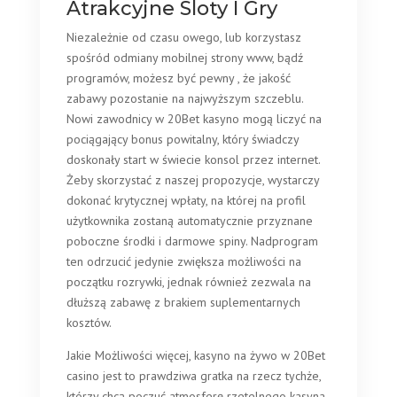
Atrakcyjne Sloty I Gry
Niezależnie od czasu owego, lub korzystasz
spośród odmiany mobilnej strony www, bądź
programów, możesz być pewny , że jakość
zabawy pozostanie na najwyższym szczeblu.
Nowi zawodnicy w 20Bet kasyno mogą liczyć na
pociągający bonus powitalny, który świadczy
doskonały start w świecie konsol przez internet.
Żeby skorzystać z naszej propozycje, wystarczy
dokonać krytycznej wpłaty, na której na profil
użytkownika zostaną automatycznie przyznane
poboczne środki i darmowe spiny. Nadprogram
ten odrzucić jedynie zwiększa możliwości na
początku rozrywki, jednak również zezwala na
dłuższą zabawę z brakiem suplementarnych
kosztów.
Jakie Możliwości więcej, kasyno na żywo w 20Bet
casino jest to prawdziwa gratka na rzecz tychże,
którzy chcą poczuć atmosferę rzetelnego kasyna