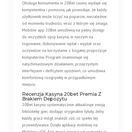
Obsługa konsumenta w 20Bet casino wydaje się
kompetentna i pomocna, jak powoduje, że każdy
użytkownik może liczyć na poparcie, niezależnie
od momentu trudności, wraz z którym się zmaga.
Mobilne app 20Bet umożliwia na pełny dostęp
do wszystkich opcji kasyna, w naszym na
logowanie, dokonywanie wpłat i wypłat oraz
oczywiście na korzystanie z bogatej propozycje
komputerów. Program znamionuje się
natychmiastowym działaniem, przejrzystym
interfejsem i deficytem opóźnień, co umożliwia
komfortową rozgrywkę w przypadkowym
miejscu.
Recenzja Kasyna 20bet Premia Z
Brakiem Depozytu
20Bet kasyno systematycznie aktualizuje swoją
bibliotekę gier, dodając oryginalne tytuły, żeby
każdy gracz mógł znaleźć coś, co spełni tej
przewidywania. Dzięki aplikacji mobilnej na
Mobilne i iOS, fani mogą cieszyć się rozrywką w