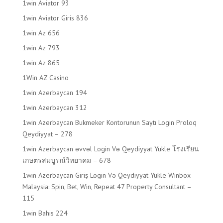
1win Aviator 93
1win Aviator Giris 836
1win Az 656
1win Az 793
1win Az 865
1Win AZ Casino
1win Azerbaycan 194
1win Azerbaycan 312
1win Azerbaycan Bukmeker Kontorunun Saytı Login Proloq
Qeydiyyat – 278
1win Azerbaycan əvvəl Login Və Qeydiyyat Yukle โรงเรียน
เกษตรสมบูรณ์วิทยาคม – 678
1win Azerbaycan Giriş Login Və Qeydiyyat Yukle Winbox
Malaysia: Spin, Bet, Win, Repeat 47 Property Consultant –
115
1win Bahis 224