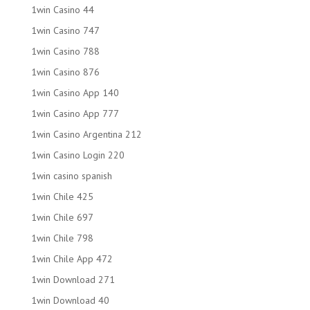
1win Casino 44
1win Casino 747
1win Casino 788
1win Casino 876
1win Casino App 140
1win Casino App 777
1win Casino Argentina 212
1win Casino Login 220
1win casino spanish
1win Chile 425
1win Chile 697
1win Chile 798
1win Chile App 472
1win Download 271
1win Download 40