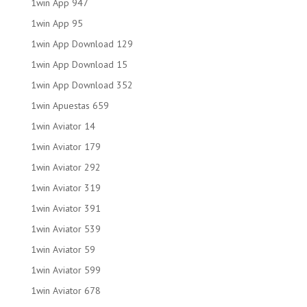
1win App 947
1win App 95
1win App Download 129
1win App Download 15
1win App Download 352
1win Apuestas 659
1win Aviator 14
1win Aviator 179
1win Aviator 292
1win Aviator 319
1win Aviator 391
1win Aviator 539
1win Aviator 59
1win Aviator 599
1win Aviator 678