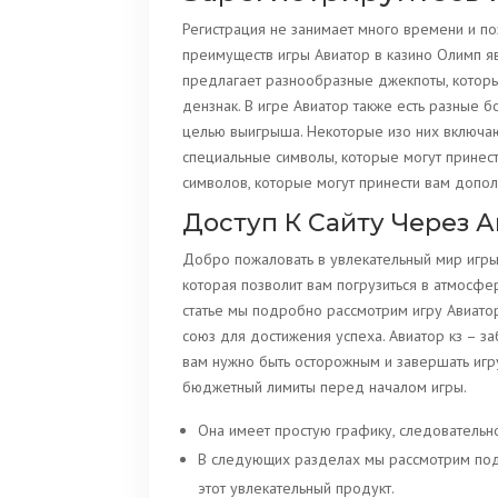
Регистрация не занимает много времени и поз
преимуществ игры Авиатор в казино Олимп я
предлагает разнообразные джекпоты, которы
дензнак. В игре Авиатор также есть разные 
целью выигрыша. Некоторые изо них включа
специальные символы, которые могут принес
символов, которые могут принести вам допо
Доступ К Сайту Через 
Добро пожаловать в увлекательный мир игры 
которая позволит вам погрузиться в атмосфе
статье мы подробно рассмотрим игру Авиато
союз для достижения успеха. Авиатор кз – за
вам нужно быть осторожным и завершать игр
бюджетный лимиты перед началом игры.
Она имеет простую графику, следовательн
В следующих разделах мы рассмотрим под
этот увлекательный продукт.