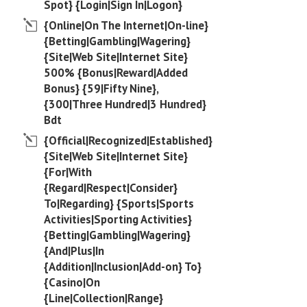
Spot} {Login|Sign In|Logon}
{Online|On The Internet|On-line}
{Betting|Gambling|Wagering}
{Site|Web Site|Internet Site}
500% {Bonus|Reward|Added
Bonus} {59|Fifty Nine},
{300|Three Hundred|3 Hundred}
Bdt
{Official|Recognized|Established}
{Site|Web Site|Internet Site}
{For|With
{Regard|Respect|Consider}
To|Regarding} {Sports|Sports
Activities|Sporting Activities}
{Betting|Gambling|Wagering}
{And|Plus|In
{Addition|Inclusion|Add-on} To}
{Casino|On
{Line|Collection|Range}