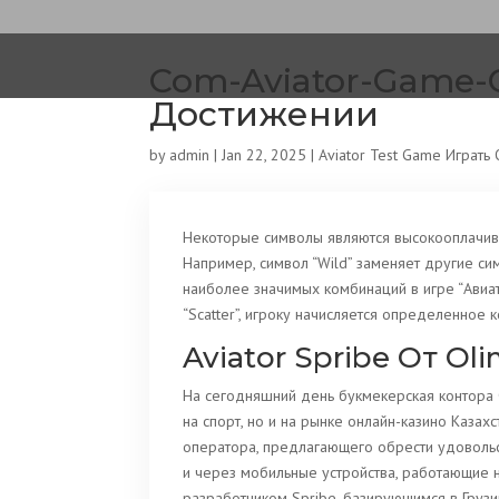
Com-Aviator-Game-O
Достижении
by
admin
|
Jan 22, 2025
|
Aviator Test Game Играть 
Некоторые символы являются высокооплачива
Например, символ “Wild” заменяет другие сим
наиболее значимых комбинаций в игре “Авиат
“Scatter”, игроку начисляется определенное 
Aviator Spribe От Ol
На сегодняшний день букмекерская контора 
на спорт, но и на рынке онлайн-казино Каза
оператора, предлагающего обрести удовольс
и через мобильные устройства, работающие на
разработчиком Spribe, базирующимся в Грузи