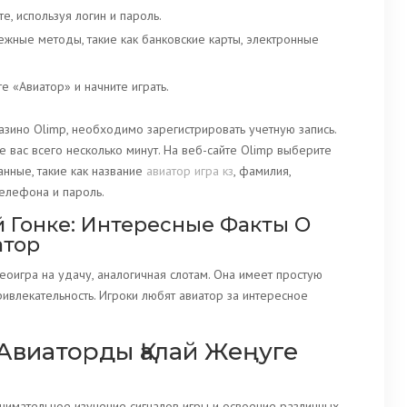
те, используя логин и пароль.
жные методы, такие как банковские карты, электронные
е «Авиатор» и начните играть.
казино Olimp, необходимо зарегистрировать учетную запись.
 вас всего несколько минут. На веб-сайте Olimp выберите
нные, такие как название
авиатор игра кз
, фамилия,
елефона и пароль.
 Гонке: Интересные Факты О
атор
оигра на удачу, аналогичная слотам. Она имеет простую
ивлекательность. Игроки любят авиатор за интересное
Авиаторды Қалай Жеңуге
 внимательное изучение сигналов игры и освоение различных