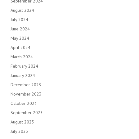
September 2024
August 2024
July 2024
June 2024
May 2024
April 2024
March 2024
February 2024
January 2024
December 2023
November 2023
October 2023
September 2023
August 2023
July 2023