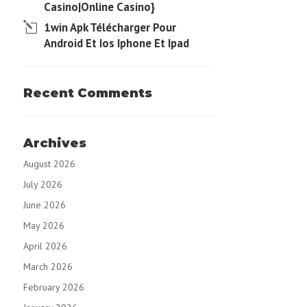
Casino|Online Casino}
1win Apk Télécharger Pour
Android Et Ios Iphone Et Ipad
Recent Comments
Archives
August 2026
July 2026
June 2026
May 2026
April 2026
March 2026
February 2026