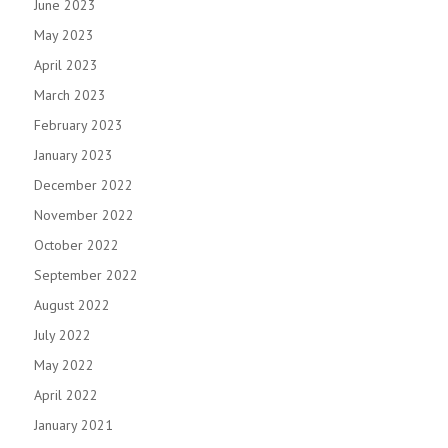
June 2023
May 2023
April 2023
March 2023
February 2023
January 2023
December 2022
November 2022
October 2022
September 2022
August 2022
July 2022
May 2022
April 2022
January 2021