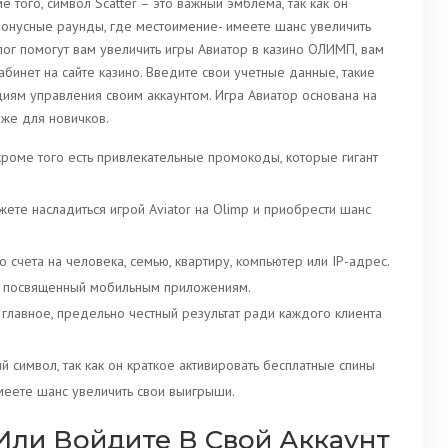
того, символ Scatter – это важный эмблема, так как он
 бонусные раунды, где местоимение- имеете шанс увеличить
г помогут вам увеличить игры Авиатор в казино ОЛИМП, вам
бинет на сайте казино. Введите свои учетные данные, такие
кциям управления своим аккаунтом. Игра Авиатор основана на
аже для новичков.
 кроме того есть привлекательные промокоды, которые гигант
ете насладиться игрой Aviator на Olimp и приобрести шанс
 счета на человека, семью, квартиру, компьютер или IP-адрес.
л, посвященный мобильным приложениям.
 главное, предельно честный результат ради каждого клиента
й символ, так как он краткое активировать бесплатные спины
меете шанс увеличить свои выигрыши.
Или Войдите В Свой Аккаунт