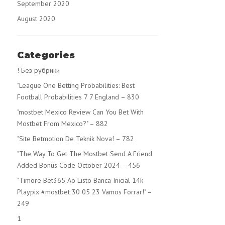
September 2020
August 2020
Categories
! Без рубрики
"League One Betting Probabilities: Best
Football Probabilities 7 7 England – 830
"mostbet Mexico Review Can You Bet With
Mostbet From Mexico?" – 882
"Site Betmotion De Teknik Nova! – 782
"The Way To Get The Mostbet Send A Friend
Added Bonus Code October 2024 – 456
"Timore Bet365 Ao Listo Banca Inicial 14k
Playpix #mostbet 30 05 23 Vamos Forrar!" –
249
1