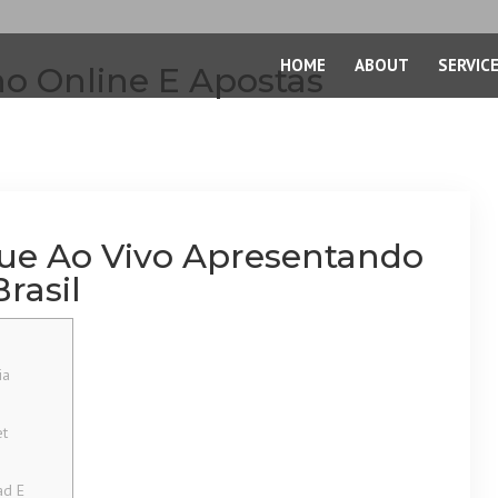
HOME
ABOUT
SERVIC
no Online E Apostas
gue Ao Vivo Apresentando
rasil
ia
et
ad E