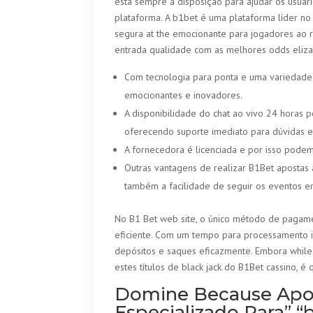
está sempre à disposição para ajudar os usuári
plataforma. A b1bet é uma plataforma líder no
segura at the emocionante para jogadores ao r
entrada qualidade com as melhores odds eliz
Com tecnologia para ponta e uma variedade
emocionantes e inovadores.
A disponibilidade do chat ao vivo 24 horas 
oferecendo suporte imediato para dúvidas e
A fornecedora é licenciada e por isso podemo
Outras vantagens de realizar B1Bet apostas
também a facilidade de seguir os eventos em
No B1 Bet web site, o único método de pagament
eficiente. Com um tempo para processamento i
depósitos e saques eficazmente. Embora while
estes títulos de black jack do B1Bet cassino, 
Domine Because Apos
Especializado Para” “