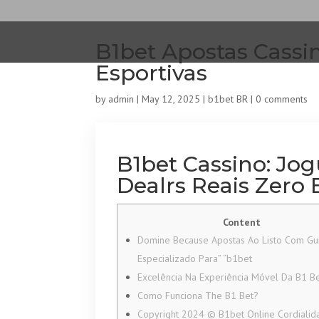
B1bet Apostas Cassi
Esportivas
by
admin
|
May 12, 2025
|
b1bet BR
|
0 comments
B1bet Cassino: Jo
Dealrs Reais Zero B
Content
Domine Because Apostas Ao Listo Com Gu
Especializado Para” “b1bet
Excelência Na Experiência Móvel Da B1 B
Como Funciona The B1 Bet?
Copyright 2024 © B1bet Online Cordialid