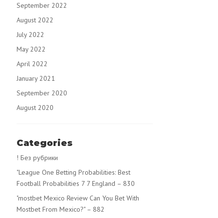
September 2022
August 2022
July 2022
May 2022
April 2022
January 2021
September 2020
August 2020
Categories
! Без рубрики
"League One Betting Probabilities: Best
Football Probabilities 7 7 England – 830
"mostbet Mexico Review Can You Bet With
Mostbet From Mexico?" – 882