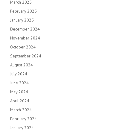
March 2025
February 2025
January 2025
December 2024
November 2024
October 2024
September 2024
August 2024
July 2024
June 2024
May 2024
April 2024
March 2024
February 2024
January 2024