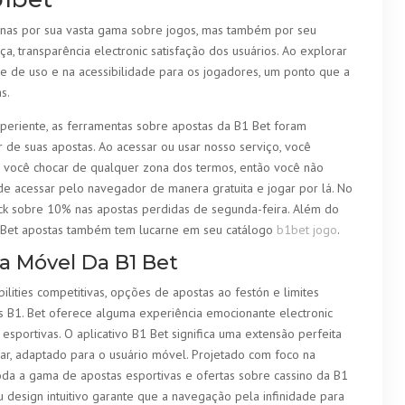
penas por sua vasta gama sobre jogos, mas também por seu
, transparência electronic satisfação dos usuários. Ao explorar
dade de uso e na acessibilidade para os jogadores, um ponto que a
s.
eriente, as ferramentas sobre apostas da B1 Bet foram
r de suas apostas. Ao acessar ou usar nosso serviço, você
e você chocar de qualquer zona dos termos, então você não
de acessar pelo navegador de manera gratuita e jogar por lá. No
ck sobre 10% nas apostas perdidas de segunda-feira. Além do
1 Bet apostas também tem lucarne em seu catálogo
b1bet jogo
.
a Móvel Da B1 Bet
ities competitivas, opções de apostas ao festón e limites
as B1. Bet oferece alguma experiência emocionante electronic
esportivas. O aplicativo B1 Bet significa uma extensão perfeita
xar, adaptado para o usuário móvel. Projetado com foco na
 toda a gama de apostas esportivas e ofertas sobre cassino da B1
 design intuitivo garante que a navegação pela infinidade para