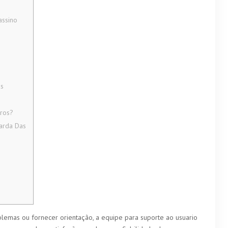
assino
as
iros?
arda Das
blemas ou fornecer orientação, a equipe para suporte ao usuario