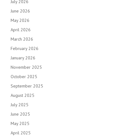
July 2026
June 2026
May 2026
April 2026
March 2026
February 2026
January 2026
November 2025
October 2025
September 2025
August 2025
July 2025
June 2025
May 2025
April 2025