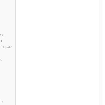
asil
il
 B1 Bet?
ut
 De