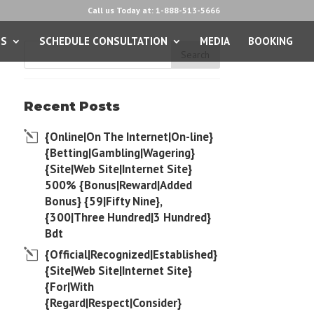
Call us Today at: 1-888-513-5666
ES
SCHEDULE CONSULTATION
MEDIA
BOOKING
Recent Posts
{Online|On The Internet|On-line}
{Betting|Gambling|Wagering}
{Site|Web Site|Internet Site}
500% {Bonus|Reward|Added
Bonus} {59|Fifty Nine},
{300|Three Hundred|3 Hundred}
Bdt
{Official|Recognized|Established}
{Site|Web Site|Internet Site}
{For|With
{Regard|Respect|Consider}