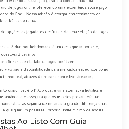
os, crescendo a satisfação geral e a confiabilidade da
 ano de jogos online, oferecendo uma experiência sobre jogo
edor do Brasil. Nossa missão é otorgar entretenimento de
abeth bônus do ramo.
 de opções, os jogadores desfrutam de uma seleção de jogos
por dia, 8 dias por hebdómada, é um destaque importante,
 questões 2 usuários.
s afirmar que ela fabrica jogos confiáveis.
 ao vivo são a disponibilidade para mercados específicos como
 tempo real, através do recurso sobre live streaming.
o disponível é o PIX, o qual é uma alternativa holistica e
nstantâneo, ele assegura que os usuários possam efetuar
 nomenclaturas sejam since mesmas, a grande diferença entre
é que qualquer um possui teu próprio limite mínimo de aposta.
tas Ao Listo Com Guia
b1bet