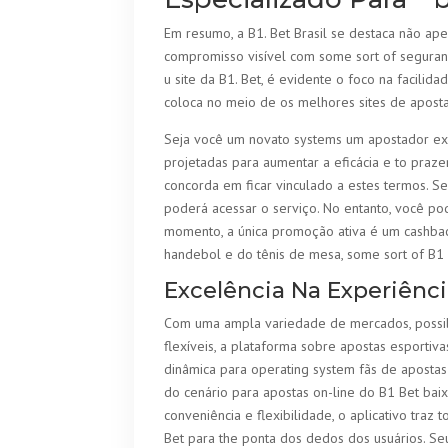
Em resumo, a B1. Bet Brasil se destaca não a
compromisso visível com some sort of segurança
u site da B1. Bet, é evidente o foco na facili
coloca no meio de os melhores sites de aposta
Seja você um novato systems um apostador exp
projetadas para aumentar a eficácia e to praze
concorda em ficar vinculado a estes termos. S
poderá acessar o serviço. No entanto, você po
momento, a única promoção ativa é um cashba
handebol e do tênis de mesa, some sort of B
Excelência Na Experiênci
Com uma ampla variedade de mercados, possibil
flexíveis, a plataforma sobre apostas esportiv
dinâmica para operating system fãs de apostas 
do cenário para apostas on-line do B1 Bet bai
conveniência e flexibilidade, o aplicativo traz
Bet para the ponta dos dedos dos usuários. Seu