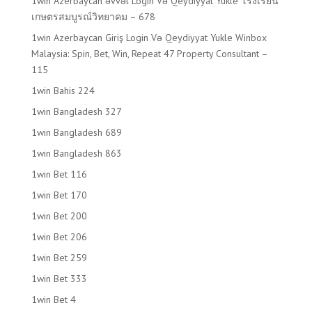
1win Azerbaycan əvvəl Login Və Qeydiyyat Yukle โรงเรียน
เกษตรสมบูรณ์วิทยาคม – 678
1win Azerbaycan Giriş Login Və Qeydiyyat Yukle Winbox
Malaysia: Spin, Bet, Win, Repeat 47 Property Consultant –
115
1win Bahis 224
1win Bangladesh 327
1win Bangladesh 689
1win Bangladesh 863
1win Bet 116
1win Bet 170
1win Bet 200
1win Bet 206
1win Bet 259
1win Bet 333
1win Bet 4