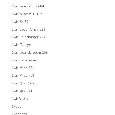
1win Skachat Ios 604
1win Skachat Tj 184
1win Sn 57
1win South Africa 623
1win Telecharger 217
1win Turkiye
1win Uganda Login 168
1win uzbekistan
1win Vhod 331
1win Vhod 478
1win 후기 163
1win 후기 94
1winRussia
1xbet
1xbet apk