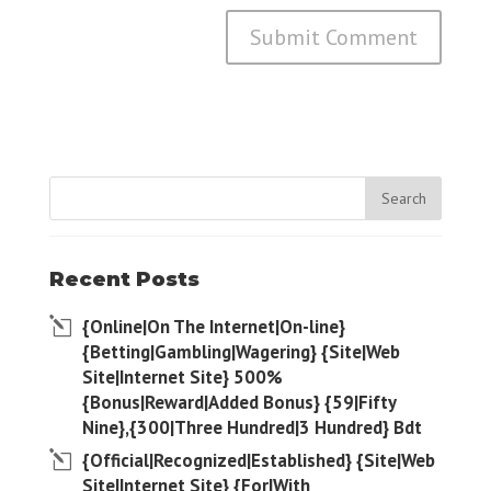
Recent Posts
{Online|On The Internet|On-line}
{Betting|Gambling|Wagering} {Site|Web
Site|Internet Site} 500%
{Bonus|Reward|Added Bonus} {59|Fifty
Nine},{300|Three Hundred|3 Hundred} Bdt
{Official|Recognized|Established} {Site|Web
Site|Internet Site} {For|With