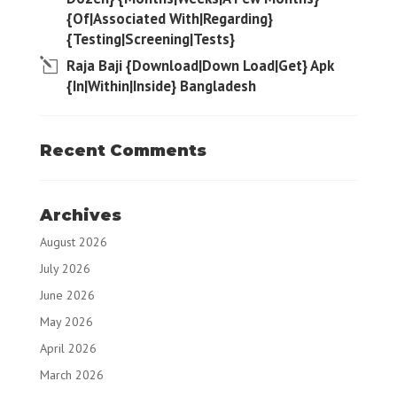
{Of|Associated With|Regarding}
{Testing|Screening|Tests}
Raja Baji {Download|Down Load|Get} Apk
{In|Within|Inside} Bangladesh
Recent Comments
Archives
August 2026
July 2026
June 2026
May 2026
April 2026
March 2026