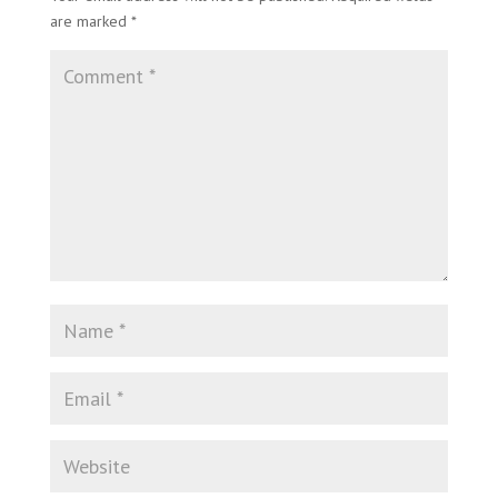
are marked
*