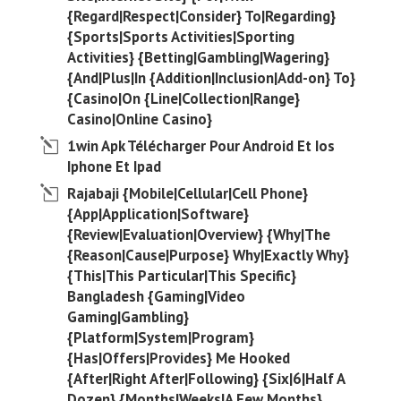
{Regard|Respect|Consider} To|Regarding}
{Sports|Sports Activities|Sporting
Activities} {Betting|Gambling|Wagering}
{And|Plus|In {Addition|Inclusion|Add-on} To}
{Casino|On {Line|Collection|Range}
Casino|Online Casino}
1win Apk Télécharger Pour Android Et Ios
Iphone Et Ipad
Rajabaji {Mobile|Cellular|Cell Phone}
{App|Application|Software}
{Review|Evaluation|Overview} {Why|The
{Reason|Cause|Purpose} Why|Exactly Why}
{This|This Particular|This Specific}
Bangladesh {Gaming|Video
Gaming|Gambling}
{Platform|System|Program}
{Has|Offers|Provides} Me Hooked
{After|Right After|Following} {Six|6|Half A
Dozen} {Months|Weeks|A Few Months}