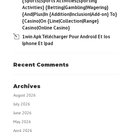
{Sports|Sports Activities|Sporting
Activities} {Betting|Gambling|Wagering}
{And|Plus|In {Addition|Inclusion|Add-on} To}
{Casino|On {Line|Collection|Range}
Casino|Online Casino}
1win Apk Télécharger Pour Android Et Ios
Iphone Et Ipad
Recent Comments
Archives
August 2026
July 2026
June 2026
May 2026
April 2026