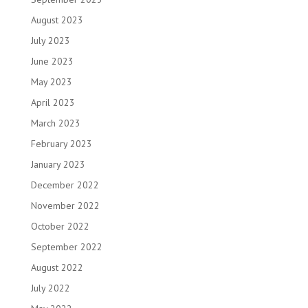
August 2023
July 2023
June 2023
May 2023
April 2023
March 2023
February 2023
January 2023
December 2022
November 2022
October 2022
September 2022
August 2022
July 2022