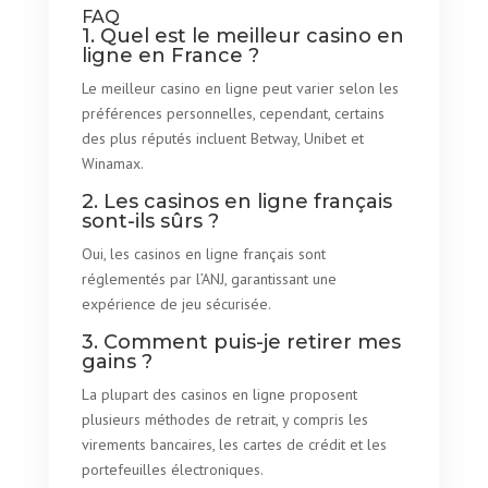
FAQ
1. Quel est le meilleur casino en
ligne en France ?
Le meilleur casino en ligne peut varier selon les
préférences personnelles, cependant, certains
des plus réputés incluent Betway, Unibet et
Winamax.
2. Les casinos en ligne français
sont-ils sûrs ?
Oui, les casinos en ligne français sont
réglementés par l’ANJ, garantissant une
expérience de jeu sécurisée.
3. Comment puis-je retirer mes
gains ?
La plupart des casinos en ligne proposent
plusieurs méthodes de retrait, y compris les
virements bancaires, les cartes de crédit et les
portefeuilles électroniques.