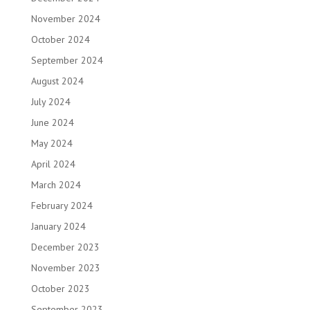
November 2024
October 2024
September 2024
August 2024
July 2024
June 2024
May 2024
April 2024
March 2024
February 2024
January 2024
December 2023
November 2023
October 2023
September 2023