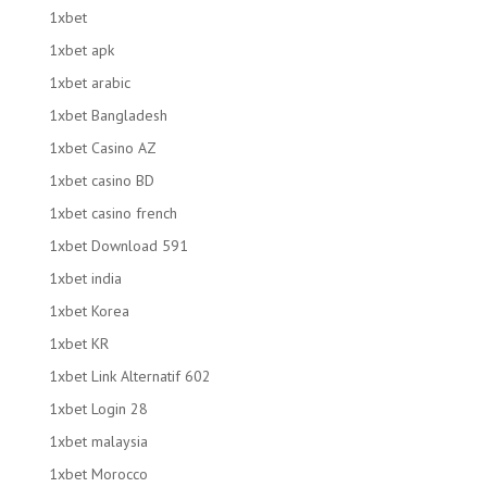
1xbet
1xbet apk
1xbet arabic
1xbet Bangladesh
1xbet Casino AZ
1xbet casino BD
1xbet casino french
1xbet Download 591
1xbet india
1xbet Korea
1xbet KR
1xbet Link Alternatif 602
1xbet Login 28
1xbet malaysia
1xbet Morocco