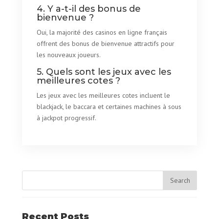
4. Y a-t-il des bonus de
bienvenue ?
Oui, la majorité des casinos en ligne français
offrent des bonus de bienvenue attractifs pour
les nouveaux joueurs.
5. Quels sont les jeux avec les
meilleures cotes ?
Les jeux avec les meilleures cotes incluent le
blackjack, le baccara et certaines machines à sous
à jackpot progressif.
Recent Posts