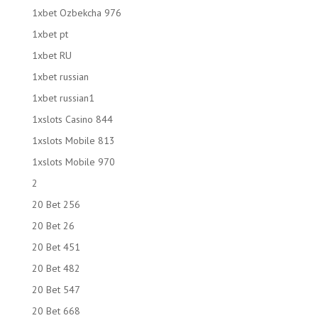
1xbet Ozbekcha 976
1xbet pt
1xbet RU
1xbet russian
1xbet russian1
1xslots Casino 844
1xslots Mobile 813
1xslots Mobile 970
2
20 Bet 256
20 Bet 26
20 Bet 451
20 Bet 482
20 Bet 547
20 Bet 668