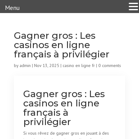
Menu
Gagner gros : Les
casinos en ligne
français à privilégier
by
admin
|
Nov 13, 2025
|
casino en ligne fr
|
0 comments
Gagner gros : Les
casinos en ligne
français à
privilégier
Si vous rêvez de gagner gros en jouant à des