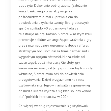
depozytu. Dokonanie pełnej zapisu (założenie
konta bankowego oraz aktywacja za
pośrednictwem e-mail) uprawnia em do
odwiedzenia uzyskania twenty-five gratisowych
spinów confiado 40 zł darmowa lada za
rejestracje na grę. Kasyno Slottica w naszym kraju
proponuje solidne we angażujące wrażenia z gry
przez internet dzięki ogromnej palecie raffgier,
atrakcyjnym bonusom nasza firma partner and i
wygodnym opcjom płatności. Niezależnie od
czasu tegoż, bądź interesują Cię sloty, gry
kasynowe na żywo, zakłady sportowe bądź sporty
wirtualne, Slottica mum coś do odwiedzenia
przygotowania. Dzięki przyjaznemu na rzecz
użytkownika interfejsowi i actually responsywnej
obsłudze klienta wyróżnia się ksfd solidny wybór
dla” “polskich internautów w 2024 r..
Co więcej, według rejestrowania się użytkownik