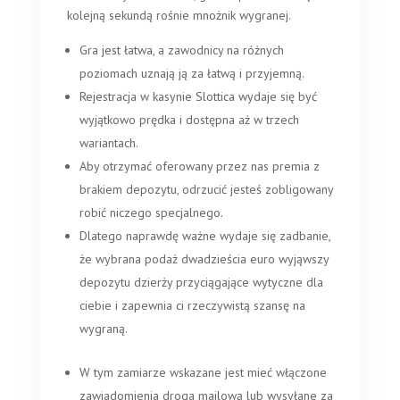
kolejną sekundą rośnie mnożnik wygranej.
Gra jest łatwa, a zawodnicy na różnych
poziomach uznają ją za łatwą i przyjemną.
Rejestracja w kasynie Slottica wydaje się być
wyjątkowo prędka i dostępna aż w trzech
wariantach.
Aby otrzymać oferowany przez nas premia z
brakiem depozytu, odrzucić jesteś zobligowany
robić niczego specjalnego.
Dlatego naprawdę ważne wydaje się zadbanie,
że wybrana podaż dwadzieścia euro wyjąwszy
depozytu dzierży przyciągające wytyczne dla
ciebie i zapewnia ci rzeczywistą szansę na
wygraną.
W tym zamiarze wskazane jest mieć włączone
zawiadomienia droga mailową lub wysyłane za