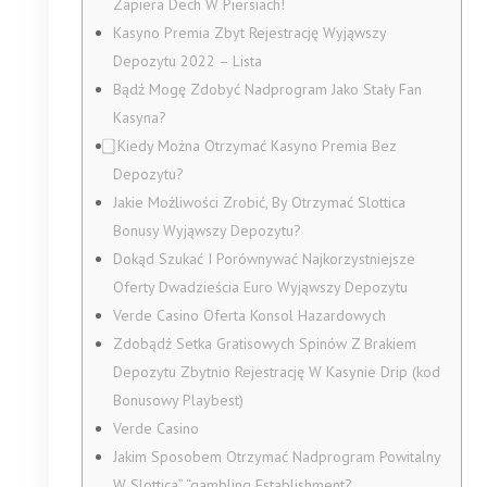
Zapiera Dech W Piersiach!
Kasyno Premia Zbyt Rejestrację Wyjąwszy
Depozytu 2022 – Lista
Bądź Mogę Zdobyć Nadprogram Jako Stały Fan
Kasyna?
⃣ Kiedy Można Otrzymać Kasyno Premia Bez
Depozytu?
Jakie Możliwości Zrobić, By Otrzymać Slottica
Bonusy Wyjąwszy Depozytu?
Dokąd Szukać I Porównywać Najkorzystniejsze
Oferty Dwadzieścia Euro Wyjąwszy Depozytu
Verde Casino Oferta Konsol Hazardowych
Zdobądź Setka Gratisowych Spinów Z Brakiem
Depozytu Zbytnio Rejestrację W Kasynie Drip (kod
Bonusowy Playbest)
Verde Casino
Jakim Sposobem Otrzymać Nadprogram Powitalny
W Slottica” “gambling Establishment?