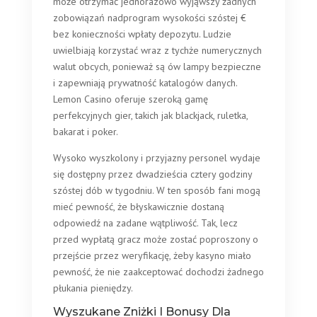
może otrzymać jednorazowo wyjąwszy żadnych
zobowiązań nadprogram wysokości szóstej €
bez konieczności wpłaty depozytu. Ludzie
uwielbiają korzystać wraz z tychże numerycznych
walut obcych, ponieważ są ów lampy bezpieczne
i zapewniają prywatność katalogów danych.
Lemon Casino oferuje szeroką gamę
perfekcyjnych gier, takich jak blackjack, ruletka,
bakarat i poker.
Wysoko wyszkolony i przyjazny personel wydaje
się dostępny przez dwadzieścia cztery godziny
szóstej dób w tygodniu. W ten sposób fani mogą
mieć pewność, że błyskawicznie dostaną
odpowiedź na zadane wątpliwość. Tak, lecz
przed wypłatą gracz może zostać poproszony o
przejście przez weryfikację, żeby kasyno miało
pewność, że nie zaakceptować dochodzi żadnego
płukania pieniędzy.
Wyszukane Zniżki I Bonusy Dla