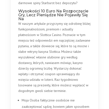
darmowe spiny Starburst bez depozytu?
Wysokości 10 Euro Na Rozpoczęcie
Gry, Lecz Pieniądze Nie Pojawiły Się
Na
W naszym artykule przyjrzymy się odrobinę bliżej
funkcjonalnościom, premiom i actually
płatnościom w Slottica Casino. Poznacie w tym
miejscu też odpowiedzi em najczęściej zadawane
pytania, a także dowiecie się, które to są mocne i
słabe witryny kasyna Slottica. Możesz także
wyszukiwać własne ulubione gry według
dostawcy, których, nawiasem mówiąc, kasyno
dzierży ogromną liczbę. Wystarczy dokonać
wpłaty i otrzymać coupon uprawniający do
wzięcia udziału w loterii. Raz tygodniowo
losowane są prezenty, które możesz wypłacić w
dogodnym gwoli siebie terminie.
Moja Osoba faktycznie osobiście nie
zaakceptować sądzę, bowiem jakim sposobem