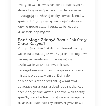
zweryfikować na własnym koncie osobistym na
stronie kasyna swój nr telefonu. Te pierwsze
przyciągają do własnej osoby nowych klientów,
spośród których przynajmniej część zabawi w
kasynie trochę dłużej i ostatecznie rozegra
kilkanaście depozytów.
Bądź Mogę Zdobyć Bonus Jak Stały
Gracz Kasyna?
Z czujności na ten fakt dobrze dowiedzieć się
więcej na temat tegoż, wraz z jakim potencjalnym
niebezpieczeństwem może wiązać się
użytkowanie wraz z takowych kasyn.
Szczegółowe wiadomości na sprawa plusów i
minusów przedstawiam poniżej, a do
odwiedzenia tegoż prezentują wskazówki
dotyczące ograniczania zbędnego ryzyka. Aby
ocenić oryginalne kasyno sieciowe w skuteczny
sposób, gracz będzie musiał zwrócić uwagę na
kilkanaście osobnych czynników. Najważniejsze