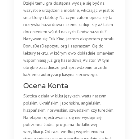
Dzięki temu gra dostępna wydaje się być na
wszystkie urządzenia mobilne, wliczając w jest to
smartfony i tablety. Na czym zatem opiera się ta
rozrywka hazardowa i czemu raduje się aż takim
docenieniem wśród naszych fanów hazardu?
Nazywam się Erik King, jestem ekspertem portalu
BonusBezDepozytu.org i zapraszam Cię do
lektury tekstu, w którym owo dokładnie omawiam
wspomnianą już grę hazardową Aviator. W tym
obrębie zasadnicze jest sprawdzenie przede
każdemu autoryzacji kasyna sieciowego.
Ocena Konta
Slottica działa w kilku językach, watts naszym
polskim, ukraińskim, japońskim, angielskim,
hiszpańskim, norweskim, szwedzkim czy tureckim.
Na etapie rejestrowania się nie wydaje się
potrzebna żadna programa dodatkowej
weryfikacji. Od razu według wypełnieniu na
stronie rejestracyjnego możliwe wydaje się być