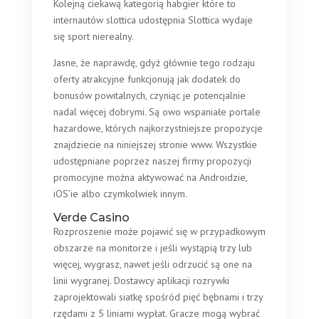
Kolejną ciekawą kategorią habgier które to
internautów slottica udostępnia Slottica wydaje
się sport nierealny.
Jasne, że naprawdę, gdyż głównie tego rodzaju
oferty atrakcyjne funkcjonują jak dodatek do
bonusów powitalnych, czyniąc je potencjalnie
nadal więcej dobrymi. Są owo wspaniałe portale
hazardowe, których najkorzystniejsze propozycje
znajdziecie na niniejszej stronie www. Wszystkie
udostępniane poprzez naszej firmy propozycji
promocyjne można aktywować na Androidzie,
iOS’ie albo czymkolwiek innym.
Verde Casino
Rozproszenie może pojawić się w przypadkowym
obszarze na monitorze i jeśli wystąpią trzy lub
więcej, wygrasz, nawet jeśli odrzucić są one na
linii wygranej. Dostawcy aplikacji rozrywki
zaprojektowali siatkę spośród pięć bębnami i trzy
rzędami z 5 liniami wypłat. Gracze mogą wybrać