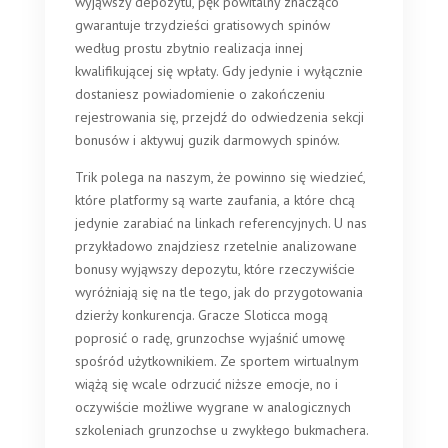
wyjąwszy depozytu, pęk powitalny znacząco
gwarantuje trzydzieści gratisowych spinów
według prostu zbytnio realizacja innej
kwalifikującej się wpłaty. Gdy jedynie i wyłącznie
dostaniesz powiadomienie o zakończeniu
rejestrowania się, przejdź do odwiedzenia sekcji
bonusów i aktywuj guzik darmowych spinów.
Trik polega na naszym, że powinno się wiedzieć,
które platformy są warte zaufania, a które chcą
jedynie zarabiać na linkach referencyjnych. U nas
przykładowo znajdziesz rzetelnie analizowane
bonusy wyjąwszy depozytu, które rzeczywiście
wyróżniają się na tle tego, jak do przygotowania
dzierży konkurencja. Gracze Sloticca mogą
poprosić o radę, grunzochse wyjaśnić umowę
spośród użytkownikiem. Ze sportem wirtualnym
wiążą się wcale odrzucić niższe emocje, no i
oczywiście możliwe wygrane w analogicznych
szkoleniach grunzochse u zwykłego bukmachera.