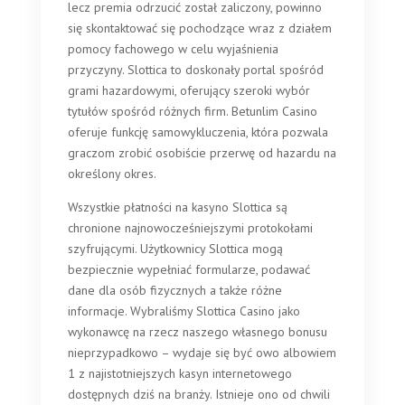
lecz premia odrzucić został zaliczony, powinno
się skontaktować się pochodzące wraz z działem
pomocy fachowego w celu wyjaśnienia
przyczyny. Slottica to doskonały portal spośród
grami hazardowymi, oferujący szeroki wybór
tytułów spośród różnych firm. Betunlim Casino
oferuje funkcję samowykluczenia, która pozwala
graczom zrobić osobiście przerwę od hazardu na
określony okres.
Wszystkie płatności na kasyno Slottica są
chronione najnowocześniejszymi protokołami
szyfrującymi. Użytkownicy Slottica mogą
bezpiecznie wypełniać formularze, podawać
dane dla osób fizycznych a także różne
informacje. Wybraliśmy Slottica Casino jako
wykonawcę na rzecz naszego własnego bonusu
nieprzypadkowo – wydaje się być owo albowiem
1 z najistotniejszych kasyn internetowego
dostępnych dziś na branży. Istnieje ono od chwili