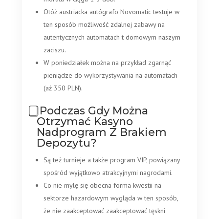
Otóż austriacka autógrafo Novomatic testuje w
ten sposób możliwość zdalnej zabawy na
autentycznych automatach t domowym naszym
zaciszu.
W poniedziałek można na przykład zgarnąć
pieniądze do wykorzystywania na automatach
(aż 350 PLN).
⃣ Podczas Gdy Można
Otrzymać Kasyno
Nadprogram Z Brakiem
Depozytu?
Są też turnieje a także program VIP, powiązany
spośród wyjątkowo atrakcyjnymi nagrodami.
Co nie mylę się obecna forma kwestii na
sektorze hazardowym wygląda w ten sposób,
że nie zaakceptować zaakceptować tęskni