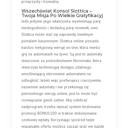
przejrzysty i trywialny.
Wszechświat Konsol Slottica –
Twoja Misja Po Wielkie Gratyfikacyj
Jeśli jedynie jego właściciela wyeliminują parę
niedogodności i dodadzą parę nowinek, owo
Slottica może stać się naprawdę świetnym
portalem kasynowym. Slottica online posiada
bardzo nietypową wersję on-line, która mieści
grę na automatach na żywo. Są jest to automaty
stworzone za pośrednictwem Novomatic, która
stworzyła technologię dostępu zdalnego
umożliwiającą sterowanie automatami na
odległość. Jeżeli więc preferujesz rzeczywiste,
naziemne automaty i nie przekonują cię
pierwotnego wersję online, jest to może być
rozwiązanie gwoli ciebie. Aby odebrać
nadprogram, trzeba wpisać system kodowania
promocji BONUS100 w trakcie dokonywania
czołowej wpłaty. Korzystając spośród tejże
wspaniałej oferty, możesz zacząć grać we każde