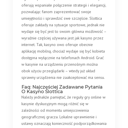
oferują wspaniałe połączenie strategii i elegancji,
pozwalając fanom zaprezentować swoje
umiejętności i sprawdzić swe szczęście. Slottica
oferuje zakłady na sytuacje sportowe, jednak nie
wydaje się być jest to swoim główna możliwość –
wyraźnie częściej używana jest jak kasyno przez
internet. Tak, kasyno owo oferuje obecnie
aplikację mobilną, chociaż wydaje się być kobieta
dostępna wyłącznie na telefonach Android. Grać
w kasynie na urządzeniu przenośnym można
obok użyciu przeglądarki – wtedy już układ
sprawny urządzenia nie zaakceptować ma sensu.
Faq: Najczęściej Zadawane Pytania
O Kasyno Slottica
Należy jednakże pamiętać, że reguły gry online w
kasynie dyskusyjnym mogą różnić się w
zależności od momentu umiejscowienia
geograficznej gracza. Lokalne uprawnienie i
ustawy oznaczają konieczność podporządkowania