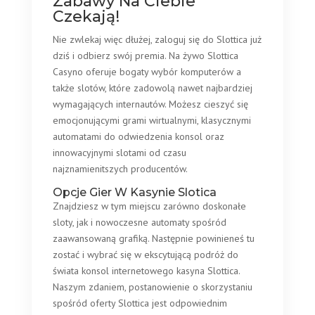
Zabawy Na Ciebie
Czekają!
Nie zwlekaj więc dłużej, zaloguj się do Slottica już
dziś i odbierz swój premia. Na żywo Slottica
Casyno oferuje bogaty wybór komputerów a
także slotów, które zadowolą nawet najbardziej
wymagających internautów. Możesz cieszyć się
emocjonującymi grami wirtualnymi, klasycznymi
automatami do odwiedzenia konsol oraz
innowacyjnymi slotami od czasu
najznamienitszych producentów.
Opcje Gier W Kasynie Slotica
Znajdziesz w tym miejscu zarówno doskonałe
sloty, jak i nowoczesne automaty spośród
zaawansowaną grafiką. Następnie powinieneś tu
zostać i wybrać się w ekscytującą podróż do
świata konsol internetowego kasyna Slottica.
Naszym zdaniem, postanowienie o skorzystaniu
spośród oferty Slottica jest odpowiednim