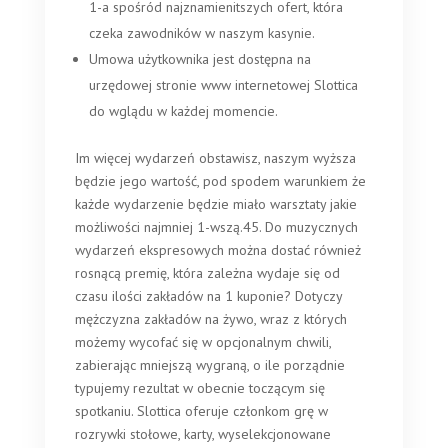
1-a spośród najznamienitszych ofert, która
czeka zawodników w naszym kasynie.
Umowa użytkownika jest dostępna na
urzędowej stronie www internetowej Slottica
do wglądu w każdej momencie.
Im więcej wydarzeń obstawisz, naszym wyższa
będzie jego wartość, pod spodem warunkiem że
każde wydarzenie będzie miało warsztaty jakie
możliwości najmniej 1-wszą.45. Do muzycznych
wydarzeń ekspresowych można dostać również
rosnącą premię, która zależna wydaje się od
czasu ilości zakładów na 1 kuponie? Dotyczy
mężczyzna zakładów na żywo, wraz z których
możemy wycofać się w opcjonalnym chwili,
zabierając mniejszą wygraną, o ile porządnie
typujemy rezultat w obecnie toczącym się
spotkaniu. Slottica oferuje członkom grę w
rozrywki stołowe, karty, wyselekcjonowane