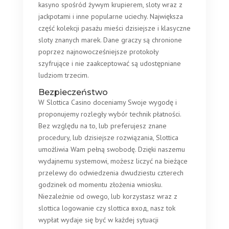
kasyno spośród żywym krupierem, sloty wraz z
jackpotami i inne popularne uciechy. Największa
część kolekcji pasażu mieści dzisiejsze i klasyczne
sloty znanych marek. Dane graczy są chronione
poprzez najnowocześniejsze protokoły
szyfrujące i nie zaakceptować są udostępniane
ludziom trzecim.
Bezpieczeństwo
W Slottica Casino doceniamy Swoje wygodę i
proponujemy rozległy wybór technik płatności.
Bez względu na to, lub preferujesz znane
procedury, lub dzisiejsze rozwiązania, Slottica
umożliwia Wam pełną swobodę. Dzięki naszemu
wydajnemu systemowi, możesz liczyć na bieżące
przelewy do odwiedzenia dwudziestu czterech
godzinek od momentu złożenia wniosku.
Niezależnie od owego, lub korzystasz wraz z
slottica logowanie czy slottica вход, nasz tok
wypłat wydaje się być w każdej sytuacji