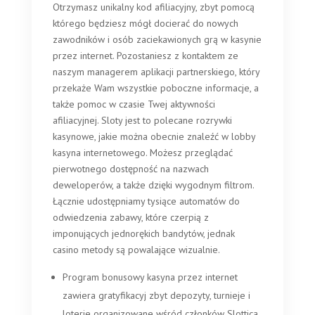
Otrzymasz unikalny kod afiliacyjny, zbyt pomocą
którego będziesz mógł docierać do nowych
zawodników i osób zaciekawionych grą w kasynie
przez internet. Pozostaniesz z kontaktem ze
naszym managerem aplikacji partnerskiego, który
przekaże Wam wszystkie poboczne informacje, a
także pomoc w czasie Twej aktywności
afiliacyjnej. Sloty jest to polecane rozrywki
kasynowe, jakie można obecnie znaleźć w lobby
kasyna internetowego. Możesz przeglądać
pierwotnego dostępność na nazwach
deweloperów, a także dzięki wygodnym filtrom.
Łącznie udostępniamy tysiące automatów do
odwiedzenia zabawy, które czerpią z
imponujących jednorękich bandytów, jednak
casino metody są powalające wizualnie.
Program bonusowy kasyna przez internet
zawiera gratyfikacyj zbyt depozyty, turnieje i
loterie organizowane wśród członków Slottica