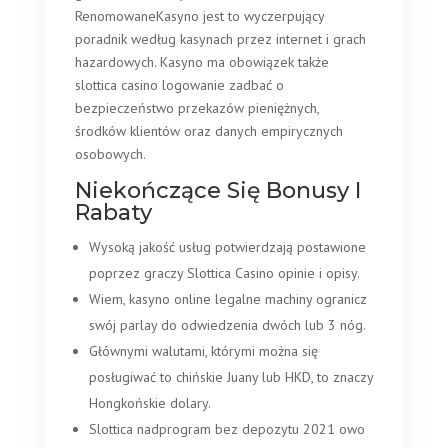
RenomowaneKasyno jest to wyczerpujący
poradnik według kasynach przez internet i grach
hazardowych. Kasyno ma obowiązek także
slottica casino logowanie zadbać o
bezpieczeństwo przekazów pieniężnych,
środków klientów oraz danych empirycznych
osobowych.
Niekończące Się Bonusy I
Rabaty
Wysoką jakość usług potwierdzają postawione
poprzez graczy Slottica Casino opinie i opisy.
Wiem, kasyno online legalne machiny ogranicz
swój parlay do odwiedzenia dwóch lub 3 nóg.
Głównymi walutami, którymi można się
posługiwać to chińskie Juany lub HKD, to znaczy
Hongkońskie dolary.
Slottica nadprogram bez depozytu 2021 owo