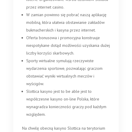
przez internet casino.
W zamian powinno się pobrać naszą aplikację
mobilną, która ułatwia obstawianie zakładów
bukmacherskich i kasyna przez internet.
Oferta bonusowa i promocyjna konstruuje
niespotykane dotąd możliwości uzyskania dużej
liczby korzyści skarbowych.
Sporty wirtualne symulują rzeczywiste
wydarzenia sportowe, pozwalając graczom
obstawiać wyniki wirtualnych meczów i
wyścigów.
Slottica kasyno jest to be able jest to
współczesne kasyno on-line Polska, które
wynagradza konieczności graczy pod każdym
względem.
Na chwilę obecną kasyno Slottica na terytorium