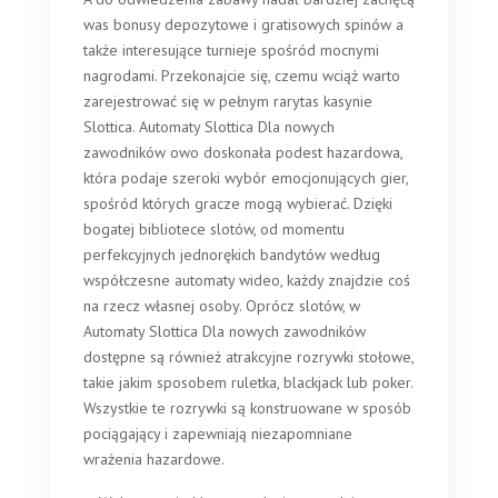
was bonusy depozytowe i gratisowych spinów a
także interesujące turnieje spośród mocnymi
nagrodami. Przekonajcie się, czemu wciąż warto
zarejestrować się w pełnym rarytas kasynie
Slottica. Automaty Slottica Dla nowych
zawodników owo doskonała podest hazardowa,
która podaje szeroki wybór emocjonujących gier,
spośród których gracze mogą wybierać. Dzięki
bogatej bibliotece slotów, od momentu
perfekcyjnych jednorękich bandytów według
współczesne automaty wideo, każdy znajdzie coś
na rzecz własnej osoby. Oprócz slotów, w
Automaty Slottica Dla nowych zawodników
dostępne są również atrakcyjne rozrywki stołowe,
takie jakim sposobem ruletka, blackjack lub poker.
Wszystkie te rozrywki są konstruowane w sposób
pociągający i zapewniają niezapomniane
wrażenia hazardowe.