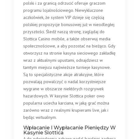
polski i za granicą odrzucić oferuje graczom
programu lojalnościowego. Niewykluczone
aczkolwiek, że system VIP dzieje się częścią
polskiej propozycje bonusowej już w nieodległej
przyszłości. Śledź naszą stronę, zaglądaj do
Slottica Casino mobile, a także obserwuj media
społecznościowe, a aby pozostać na bieżąco. Gdy
otworzysz na stronie kasyna sieciowego zakładkę
wraz z aktualnymi upustami, odnajdziesz w
tamtym miejscu najświeższe turnieje kasynowe.
Są to specjalistyczne akcje atrakcyjne, które
pozwalają powalczyć o nadal korzystniejsze
wygrane w obszarze niektórych rozgrywek
hazardowych. W kasynie Slottica poker owo
popularna uciecha karciana, w jaką grać można
zarówno wraz z realnymi krupierami live, jak i
będąc wirtualnym.
Wpłacanie I Wypłacanie Pieniędzy W
Kasynie Slottica
A do odwiedzenia zabawy nadal bardziej zachęcą