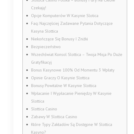
Slottica Casino Polska – Bonusy I Gry Na Ciebie
Czekają!
Opcje Komputerów W Kasynie Slotica
Faq: Najczęściej Zadawane Pytania Dotyczące
Kasyna Slottica
Niekończące Się Bonusy I Zniżki
Bezpieczeństwo
Wszechświat Konsol Slottica – Twoja Misja Po Duże
Gratyfikacyj
Bonus Kasynowe 100% Od Momentu 3 Wpłaty
Opinie Graczy O Kasynie Slottica
Bonusy Powitalne W Kasynie Slottica
Wpłacanie I Wypłacanie Pieniędzy W Kasynie
Slottica
Slottica Casino
Zabawy W Slottica Casino
Które Typy Zakładów Są Dostępne W Slottica
Kasyno?