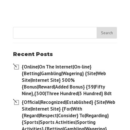
Recent Posts
{Online|On The Internet|On-line}
{Betting|Gambling|Wagering} {Site|Web
Site|Internet Site} 500%
{Bonus|Reward|Added Bonus} {59|Fifty
Nine},{300|Three Hundred|3 Hundred} Bdt
{Official|Recognized|Established} {Site|Web
Site|Internet Site} {For|With
{Regard|Respect|Consider} To|Regarding}
{Sports|Sports Activities|Sporting
Activities} {Betting|Gambling|Wagering}