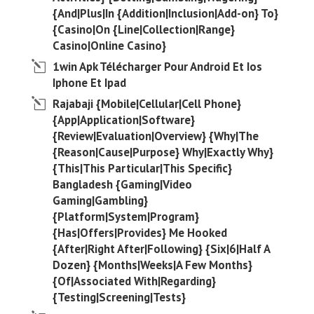
{And|Plus|In {Addition|Inclusion|Add-on} To}
{Casino|On {Line|Collection|Range}
Casino|Online Casino}
1win Apk Télécharger Pour Android Et Ios
Iphone Et Ipad
Rajabaji {Mobile|Cellular|Cell Phone}
{App|Application|Software}
{Review|Evaluation|Overview} {Why|The
{Reason|Cause|Purpose} Why|Exactly Why}
{This|This Particular|This Specific}
Bangladesh {Gaming|Video
Gaming|Gambling}
{Platform|System|Program}
{Has|Offers|Provides} Me Hooked
{After|Right After|Following} {Six|6|Half A
Dozen} {Months|Weeks|A Few Months}
{Of|Associated With|Regarding}
{Testing|Screening|Tests}