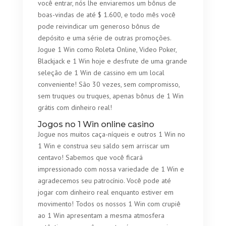
você entrar, nós lhe enviaremos um bônus de
boas-vindas de até $ 1.600, e todo mês você
pode reivindicar um generoso bônus de
depósito e uma série de outras promoções.
Jogue 1 Win como Roleta Online, Video Poker,
Blackjack e 1 Win hoje e desfrute de uma grande
seleção de 1 Win de cassino em um local
conveniente! São 30 vezes, sem compromisso,
sem truques ou truques, apenas bônus de 1 Win
grátis com dinheiro real!
Jogos no 1 Win online casino
Jogue nos muitos caça-níqueis e outros 1 Win no
1 Win e construa seu saldo sem arriscar um
centavo! Sabemos que você ficará
impressionado com nossa variedade de 1 Win e
agradecemos seu patrocínio. Você pode até
jogar com dinheiro real enquanto estiver em
movimento! Todos os nossos 1 Win com crupiê
ao 1 Win apresentam a mesma atmosfera