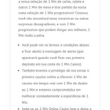
a nossa seleção de 1 Win de cartas, roleta e
outros 1 Win de mesa e tirar partido da nossa
vasta seleção de 1 Win progressivos! Conosco,
você não encontrará taxas excessivas ou outras
surpresas desagradáveis, e com 1 Win
progressivos que podem chegar aos milhares, 1
Win muito a pena.
Você pode ver os termos e condições abaixo
e ficar atento à mensagem de alerta (que
aparecerá quando você fizer seu primeiro
depósito em sua conta do 1 Win Casino).
Também tivemos o privilégio de nos tornar o
primeiro cassino online a oferecer 1 Win de
cassino em tempo real com 1 Win de dealer
ao 1 Win e estamos comprometidos em
melhorar constantemente a experiência de 1
Win.
Junte-se ao 1 Win Online Casino hoje e deixe a