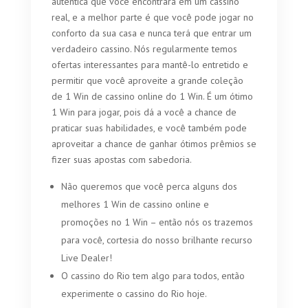
autêntica que você encontrará em um cassino
real, e a melhor parte é que você pode jogar no
conforto da sua casa e nunca terá que entrar um
verdadeiro cassino. Nós regularmente temos
ofertas interessantes para mantê-lo entretido e
permitir que você aproveite a grande coleção
de 1 Win de cassino online do 1 Win. É um ótimo
1 Win para jogar, pois dá a você a chance de
praticar suas habilidades, e você também pode
aproveitar a chance de ganhar ótimos prêmios se
fizer suas apostas com sabedoria.
Não queremos que você perca alguns dos
melhores 1 Win de cassino online e
promoções no 1 Win – então nós os trazemos
para você, cortesia do nosso brilhante recurso
Live Dealer!
O cassino do Rio tem algo para todos, então
experimente o cassino do Rio hoje.