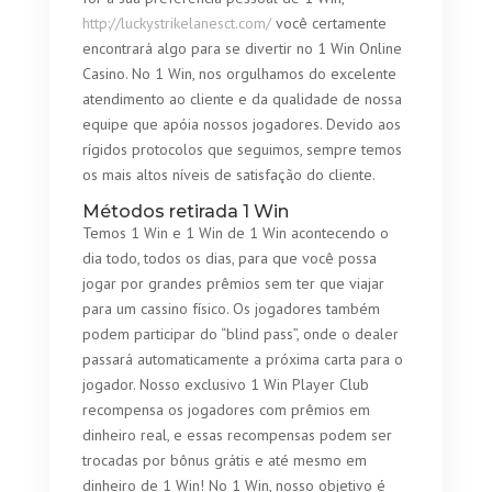
http://luckystrikelanesct.com/
você certamente
encontrará algo para se divertir no 1 Win Online
Casino. No 1 Win, nos orgulhamos do excelente
atendimento ao cliente e da qualidade de nossa
equipe que apóia nossos jogadores. Devido aos
rígidos protocolos que seguimos, sempre temos
os mais altos níveis de satisfação do cliente.
Métodos retirada 1 Win
Temos 1 Win e 1 Win de 1 Win acontecendo o
dia todo, todos os dias, para que você possa
jogar por grandes prêmios sem ter que viajar
para um cassino físico. Os jogadores também
podem participar do “blind pass”, onde o dealer
passará automaticamente a próxima carta para o
jogador. Nosso exclusivo 1 Win Player Club
recompensa os jogadores com prêmios em
dinheiro real, e essas recompensas podem ser
trocadas por bônus grátis e até mesmo em
dinheiro de 1 Win! No 1 Win, nosso objetivo é