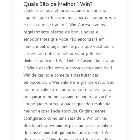
Quais São os Melhor 1 Win?
Lembre-se, os melhores cassinos online são
aqueles que oferecem mais para os jogadores, e
é disso que se trata o 1 Win. Apresentamos
regularmente ofertas de bônus novas e
emocionantes que você não encontrará em
nenhum outro lugar online, para que você tenha
certeza de obter o melhor valor pelo seu
dinheiro aqui no 1 Win Online Casino. Dirija-se ao
1 Win e escolha entre a nossa vasta gama de 1
Win de casino e comece a desfrutar das
emoções do 1 Win online em grande estilo. Seu
tempo é valioso, então o tempo que leva para
pesquisar o melhor cassino online para você é
um pequeno preço a pagar quando resulta na
melhor experiência absoluta. Originalmente
configurado como uma sala de 1 Win online,
desde então evoluímos para um cassino online
de classe mundial que inclui tudo, desde 1 Win
de cartas e 1 Win de mesa até 1 Win de vídeo