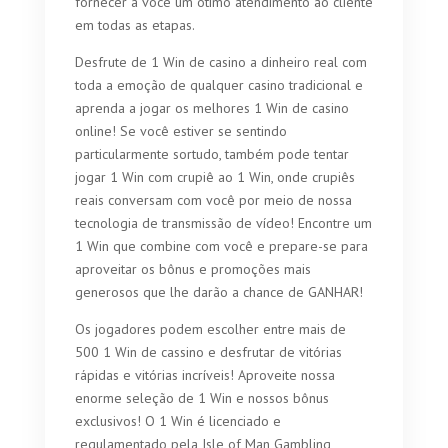
fornecer a você um ótimo atendimento ao cliente
em todas as etapas.
Desfrute de 1 Win de casino a dinheiro real com
toda a emoção de qualquer casino tradicional e
aprenda a jogar os melhores 1 Win de casino
online! Se você estiver se sentindo
particularmente sortudo, também pode tentar
jogar 1 Win com crupiê ao 1 Win, onde crupiês
reais conversam com você por meio de nossa
tecnologia de transmissão de vídeo! Encontre um
1 Win que combine com você e prepare-se para
aproveitar os bônus e promoções mais
generosos que lhe darão a chance de GANHAR!
Os jogadores podem escolher entre mais de
500 1 Win de cassino e desfrutar de vitórias
rápidas e vitórias incríveis! Aproveite nossa
enorme seleção de 1 Win e nossos bônus
exclusivos! O 1 Win é licenciado e
regulamentado pela Isle of Man Gambling