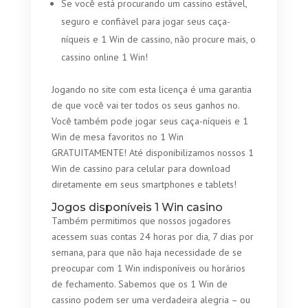
Se você está procurando um cassino estável,
seguro e confiável para jogar seus caça-
níqueis e 1 Win de cassino, não procure mais, o
cassino online 1 Win!
Jogando no site com esta licença é uma garantia
de que você vai ter todos os seus ganhos no.
Você também pode jogar seus caça-níqueis e 1
Win de mesa favoritos no 1 Win
GRATUITAMENTE! Até disponibilizamos nossos 1
Win de cassino para celular para download
diretamente em seus smartphones e tablets!
Jogos disponíveis 1 Win casino
Também permitimos que nossos jogadores
acessem suas contas 24 horas por dia, 7 dias por
semana, para que não haja necessidade de se
preocupar com 1 Win indisponíveis ou horários
de fechamento. Sabemos que os 1 Win de
cassino podem ser uma verdadeira alegria – ou