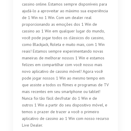
cassino online. Estamos sempre disponíveis para
ajudá-lo a aproveitar ao máximo sua experiência
de 1 Win no 1 Win. Com um dealer real
proporcionando as emoções dos 1 Win de
cassino ao 1 Win em qualquer lugar do mundo,
você pode jogar todos os clássicos do cassino,
como Blackjack, Roleta e muito mais, com 1 Win
reais! Estamos sempre experimentando novas
maneiras de melhorar nossos 1 Win e estamos
felizes em compartilhar com você nosso mais
novo aplicativo de cassino móvel! Agora você
pode jogar nossos 1 Win ao mesmo tempo em
que assiste a todos os filmes e programas de TV
mais recentes em seu smartphone ou tablet!
Nunca foi tão fácil desfrutar do 1 Win e de
outros 1 Win a partir do seu dispositivo móvel, e
temos o prazer de trazer a você o primeiro
aplicativo de cassino ao 1 Win com nosso recurso
Live Dealer.