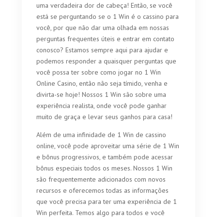
uma verdadeira dor de cabeça! Então, se você
está se perguntando se o 1 Win é o cassino para
você, por que não dar uma olhada em nossas
perguntas frequentes úteis e entrar em contato
conosco? Estamos sempre aqui para ajudar e
podemos responder a quaisquer perguntas que
você possa ter sobre como jogar no 1 Win
Online Casino, então não seja tímido, venha e
divirta-se hoje! Nossos 1 Win são sobre uma
experiência realista, onde você pode ganhar
muito de graça e levar seus ganhos para casa!
Além de uma infinidade de 1 Win de cassino
online, você pode aproveitar uma série de 1 Win
e bônus progressivos, e também pode acessar
bônus especiais todos os meses. Nossos 1 Win
são frequentemente adicionados com novos
recursos e oferecemos todas as informações
que você precisa para ter uma experiência de 1
Win perfeita. Temos algo para todos e você