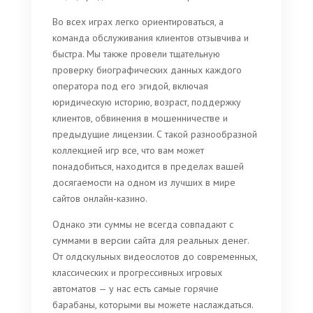
Во всех играх легко ориентироваться, а
команда обслуживания клиентов отзывчива и
быстра. Мы также провели тщательную
проверку биографических данных каждого
оператора под его эгидой, включая
юридическую историю, возраст, поддержку
клиентов, обвинения в мошенничестве и
предыдущие лицензии. С такой разнообразной
коллекцией игр все, что вам может
понадобиться, находится в пределах вашей
досягаемости на одном из лучших в мире
сайтов онлайн-казино.
Однако эти суммы не всегда совпадают с
суммами в версии сайта для реальных денег.
От олдскульных видеослотов до современных,
классических и прогрессивных игровых
автоматов — у нас есть самые горячие
барабаны, которыми вы можете наслаждаться.