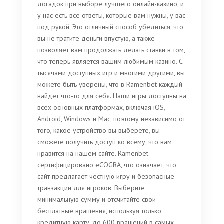
догадок при выборе лучшего онлайн-казино, и
у нас есть все ответы, которые вам нужны, у вас
под рукой. Это отличный способ убедиться, что
вы не тратите деньги впустую, а также
позволяет вам продолжать делать ставки в том,
что теперь является вашим любимым казино. С
тысячами доступных игр и многими другими, вы
можете быть уверены, что в Ramenbet каждый
найдет что-то для себя. Наши игры доступны на
всех основных платформах, включая iOS,
Android, Windows и Mac, поэтому независимо от
того, какое устройство вы выберете, вы
сможете получить доступ ко всему, что вам
нравится на нашем сайте. Ramenbet
сертифицировано eCOGRA, что означает, что
сайт предлагает честную игру и безопасные
транзакции для игроков. Выберите
минимальную сумму и отсчитайте свои
бесплатные вращения, используя только
кредитную карту, до 600 вращений в самых