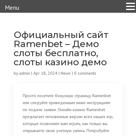
Menu
Официальный сайт
Ramenbet – Демо
слоты бесплатно,
слоты казино демо
by
admin
|
Apr 18, 2024
|
News
|
0 comments
Просто посетите бонусную страницу Ramenbet
или следуйте приведенным ниже инструкциям
по подаче заявки. Онлайн-казино Ramenbet
предлагает мгновенные версии всех наших игр,
которые позволяют вам играть, как только вы
открываете свою учетную запись. Попробуйте