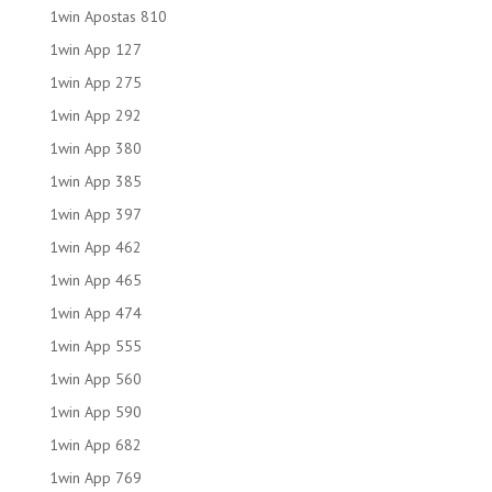
1win Apostas 810
1win App 127
1win App 275
1win App 292
1win App 380
1win App 385
1win App 397
1win App 462
1win App 465
1win App 474
1win App 555
1win App 560
1win App 590
1win App 682
1win App 769