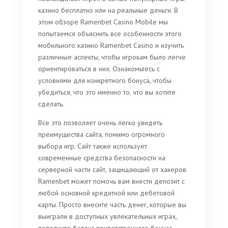
казино бесплатно или на реальные деньги. В
этом обзоре Ramenbet Casino Mobile мы
попытаемся объяснить все особенности этого
мобильного казино Ramenbet Casino и изучить
различные аспекты, чтобы игрокам было легче
ориентироваться в них. Ознакомьтесь с
условиями для конкретного бонуса, чтобы
убедиться, что это именно то, что вы хотите
сделать.
Все это позволяет очень легко увидеть
преимущества сайта, помимо огромного
выбора игр. Сайт также использует
современные средства безопасности на
серверной части сайт, защищающий от хакеров.
Ramenbet может помочь вам внести депозит с
любой основной кредитной или дебетовой
карты. Просто внесите часть денег, которые вы
выиграли в доступных увлекательных играх,