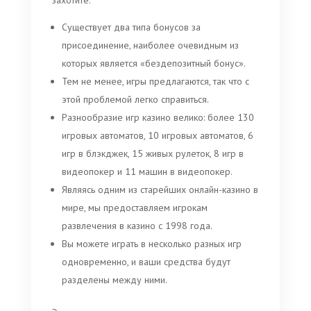
захотите.
Существует два типа бонусов за
присоединение, наиболее очевидным из
которых является «бездепозитный бонус».
Тем не менее, игры предлагаются, так что с
этой проблемой легко справиться.
Разнообразие игр казино велико: более 130
игровых автоматов, 10 игровых автоматов, 6
игр в блэкджек, 15 живых рулеток, 8 игр в
видеопокер и 11 машин в видеопокер.
Являясь одним из старейших онлайн-казино в
мире, мы предоставляем игрокам
развлечения в казино с 1998 года.
Вы можете играть в несколько разных игр
одновременно, и ваши средства будут
разделены между ними.