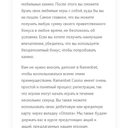
мобильных казино. После этого вы сможете
брать свои любимые игры с собой, куда бы вы
ни пошли. Самое главное, что вы можете
получить любую сумму своего приветственного
бонуса в любое время, не беспокоясь об
условиях. Если вы хотите получить наилучшие
впечатления, убедитесь, что вы используете
бездепозитный бонус, чтобы попробовать
казино.
Вам не нужно вносить депозит в Ramenbet,
чтобы воспользоваться всеми этими
преимуществами. Ramenbet Casino имеет очень
простой и понятный процесс регистрации, так
что игроки могут начать играть в течение
нескольких секунд. Вы также можете
использовать свою дебетовую или кредитную
карту через вкладку «Оплата». Мы также будем
держать вас в курсе предстоящих акций и
акций, предлагаемых нашим игрокам.