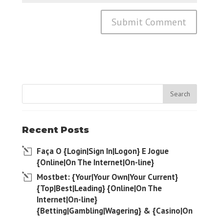
Recent Posts
Faça O {Login|Sign In|Logon} E Jogue
{Online|On The Internet|On-line}
Mostbet: {Your|Your Own|Your Current}
{Top|Best|Leading} {Online|On The
Internet|On-line}
{Betting|Gambling|Wagering} & {Casino|On