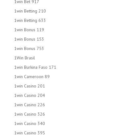
1win Bet 917
1win Betting 210
1win Betting 633
1win Bonus 119
1win Bonus 153
1win Bonus 753
1Win Brasil
1win Burkina Faso 171
1win Cameroon 89
1win Casino 201
1win Casino 204
1win Casino 226
1win Casino 326
1win Casino 340
1win Casino 395