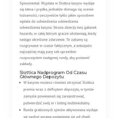
Spinomental. Wypłata w Slottica kasyno wydaje
się łatwa i prędka, jednakże domaga się ocenie
tożsamości, rzeczywiście tyklo jakim sposobem
wpłata do odwiedzenia odwiedzenia
odwiedzenia kasyna. Strona dzierży inny gatunek
hazardu, w całej którym gracze obstawiają, kiedy
nastąpi określone zdarzenie. Te zabawy są
rozgrywane w czasie faktycznym, a entuzjaści
najczęściej mają parę sek uprzednio
rozpoczęciem następnej rundy, aby postawić
zakłady.
Slottica Nadprogram Od Czasu
Głównego Depozytu
W kasynie możesz również otrzymać Slottica
premia wraz z deficytem depozytu, w tymże
zamysle powinieneś się zarejestrować,
potwierdzić swój nr i listing multimedialny.
Runda gratisowych spinów aktywowana wydaje
się nazbyt sprawą pojawienie się od chwili