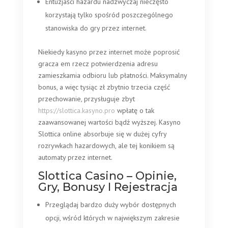
Entuzjaści hazardu nadzwyczaj nieczęsto
korzystają tylko spośród poszczególnego
stanowiska do gry przez internet.
Niekiedy kasyno przez internet może poprosić
gracza em rzecz potwierdzenia adresu
zamieszkamia odbioru lub płatności. Maksymalny
bonus, a więc tysiąc zł zbytnio trzecia część
przechowanie, przysługuje zbyt
https://slottica.kasyno.pro
wpłatę o tak
zaawansowanej wartości bądź wyższej. Kasyno
Slottica online absorbuje się w dużej cyfry
rozrywkach hazardowych, ale tej konikiem są
automaty przez internet.
Slottica Casino – Opinie,
Gry, Bonusy I Rejestracja
Przeglądaj bardzo duży wybór dostępnych
opcji, wśród których w największym zakresie