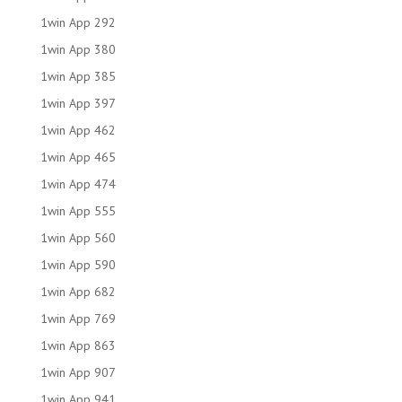
1win App 292
1win App 380
1win App 385
1win App 397
1win App 462
1win App 465
1win App 474
1win App 555
1win App 560
1win App 590
1win App 682
1win App 769
1win App 863
1win App 907
1win App 941