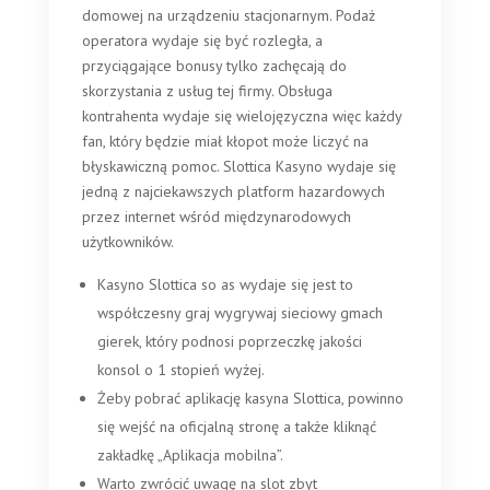
domowej na urządzeniu stacjonarnym. Podaż
operatora wydaje się być rozległa, a
przyciągające bonusy tylko zachęcają do
skorzystania z usług tej firmy. Obsługa
kontrahenta wydaje się wielojęzyczna więc każdy
fan, który będzie miał kłopot może liczyć na
błyskawiczną pomoc. Slottica Kasyno wydaje się
jedną z najciekawszych platform hazardowych
przez internet wśród międzynarodowych
użytkowników.
Kasyno Slottica so as wydaje się jest to
współczesny graj wygrywaj sieciowy gmach
gierek, który podnosi poprzeczkę jakości
konsol o 1 stopień wyżej.
Żeby pobrać aplikację kasyna Slottica, powinno
się wejść na oficjalną stronę a także kliknąć
zakładkę „Aplikacja mobilna”.
Warto zwrócić uwagę na slot zbyt