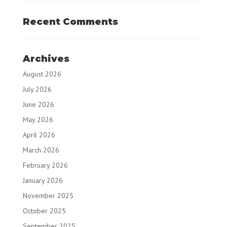
Recent Comments
Archives
August 2026
July 2026
June 2026
May 2026
April 2026
March 2026
February 2026
January 2026
November 2025
October 2025
September 2025