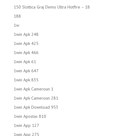
150 Slottica Graj Demo Ultra Hotfire – 18
188
1w
1win Apk 248
1win Apk 425
1win Apk 466
1win Apk 61
1win Apk 647
1win Apk 835
1win Apk Cameroun 1
1win Apk Cameroun 281
1win Apk Download 953
1win Apostas 810
1win App 127
1win App 275