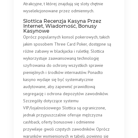
Atrakcyjne, t której znajdują się sloty chętnie
wyselekcjonowane przez odmiennych.
Slottica Recenzja Kasyna Przez
Internet, Wiadomość, Bonusy
Kasynowe
Oprócz popularnych konsol pokerowych, takich
jakim sposobem Three Card Poker, dostępne są
różne zabawy w blackjacka i ruletkę. Slottica
wykorzystuje zaawansowaną technologię
szyfrowania do ochrony wszystkich sprawie
pieniężnych i środków internautów. Ponadto
kasyno wydaje się być systematycznie
audytowane, aby zapewnić prawidłową
segregację i ochrona depozytów zawodników.
Szczegóły dotyczące systemu
VIP/lojalnościowego Slottica są ograniczone,
jednak przypuszczalnie oferuje mężczyzna
cashback, oferty bonusowe i odmienne
przywileje gwoli częstych zawodników. Oprócz
warunków wymienionych w tabeli, powinno się