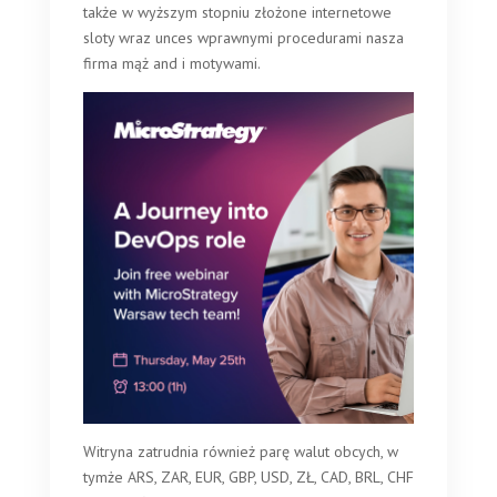
także w wyższym stopniu złożone internetowe
sloty wraz unces wprawnymi procedurami nasza
firma mąż and i motywami.
Witryna zatrudnia również parę walut obcych, w
tymże ARS, ZAR, EUR, GBP, USD, ZŁ, CAD, BRL, CHF