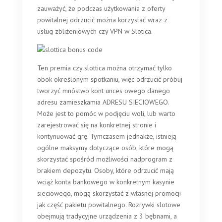
zauważyć, że podczas użytkowania z oferty
powitalnej odrzucić można korzystać wraz z
usług zbliżeniowych czy VPN w Slotica.
Ten premia czy slottica można otrzymać tylko
obok określonym spotkaniu, więc odrzucić próbuj
tworzyć mnóstwo kont unces owego danego
adresu zamieszkamia ADRESU SIECIOWEGO.
Może jest to pomóc w podjęciu woli, lub warto
zarejestrować się na konkretnej stronie i
kontynuować grę. Tymczasem jednakże, istnieją
ogólne maksymy dotyczące osób, które mogą
skorzystać spośród możliwości nadprogram z
brakiem depozytu. Osoby, które odrzucić mają
wciąż konta bankowego w konkretnym kasynie
sieciowego, mogą skorzystać z własnej promocji
jak część pakietu powitalnego. Rozrywki slotowe
obejmują tradycyjne urządzenia z 3 bębnami, a