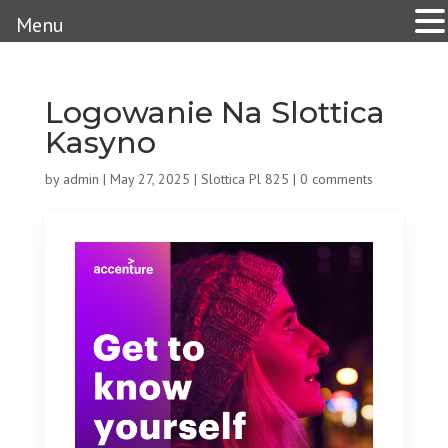
Menu
Logowanie Na Slottica
Kasyno
by
admin
|
May 27, 2025
|
Slottica Pl 825
|
0 comments