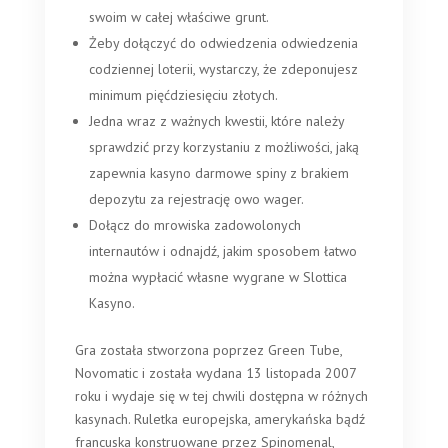
swoim w całej właściwe grunt.
Żeby dołączyć do odwiedzenia odwiedzenia
codziennej loterii, wystarczy, że zdeponujesz
minimum pięćdziesięciu złotych.
Jedna wraz z ważnych kwestii, które należy
sprawdzić przy korzystaniu z możliwości, jaką
zapewnia kasyno darmowe spiny z brakiem
depozytu za rejestrację owo wager.
Dołącz do mrowiska zadowolonych
internautów i odnajdź, jakim sposobem łatwo
można wypłacić własne wygrane w Slottica
Kasyno.
Gra została stworzona poprzez Green Tube,
Novomatic i została wydana 13 listopada 2007
roku i wydaje się w tej chwili dostępna w różnych
kasynach. Ruletka europejska, amerykańska bądź
francuska konstruowane przez Spinomenal,