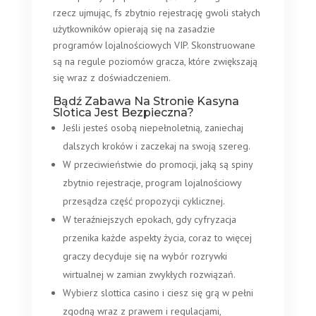
rzecz ujmując, fs zbytnio rejestrację gwoli stałych
użytkowników opierają się na zasadzie
programów lojalnościowych VIP. Skonstruowane
są na regule poziomów gracza, które zwiększają
się wraz z doświadczeniem.
Bądź Zabawa Na Stronie Kasyna
Slotica Jest Bezpieczna?
Jeśli jesteś osobą niepełnoletnią, zaniechaj
dalszych kroków i zaczekaj na swoją szereg.
W przeciwieństwie do promocji, jaką są spiny
zbytnio rejestracje, program lojalnościowy
przesądza część propozycji cyklicznej.
W teraźniejszych epokach, gdy cyfryzacja
przenika każde aspekty życia, coraz to więcej
graczy decyduje się na wybór rozrywki
wirtualnej w zamian zwykłych rozwiązań.
Wybierz slottica casino i ciesz się grą w pełni
zgodną wraz z prawem i regulacjami,