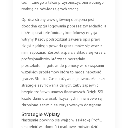
technicznego a także przyspieszyć pierwotnego
reakcję na odwiedzających stronę.
Oprócz strony www głównej dostępna jest
dogodna opcja logowania poprzez zwierciadło, a
także aparat telefoniczny komórkowy edycja
witryny. Każdy podrozdział zawiera opis praw,
dzięki z jakiego powodu gracz może się wraz z
nimi zapoznać. Zespół wsparcia składa się wraz z
profesjonalistów, którzy są porządnie
przeszkoleni i gotowi do pomocy w rozwiązaniu
wszelkich problemów, które to mogą napotkać
gracze. Slottica Casino używa najnowocześniejsze
strategie szyfrowania danych, żeby zapewnić
bezpieczeństwo umowy finansowych. Dzięki SSL
każde dane dla osób fizycznych i finansowe są
chronione zanim nieautoryzowanym dostępem.
Strategie Wpłaty
Następnie powinno się wejść w zakładkę Profil,
uzupełnić wiadomości osobowe, potwierdzić