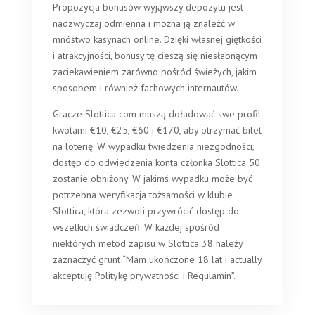
Propozycja bonusów wyjąwszy depozytu jest
nadzwyczaj odmienna i można ją znaleźć w
mnóstwo kasynach online. Dzięki własnej giętkości
i atrakcyjności, bonusy tę cieszą się niesłabnącym
zaciekawieniem zarówno pośród świeżych, jakim
sposobem i również fachowych internautów.
Gracze Slottica com muszą doładować swe profil
kwotami €10, €25, €60 i €170, aby otrzymać bilet
na loterię. W wypadku twiedzenia niezgodności,
dostęp do odwiedzenia konta członka Slottica 50
zostanie obniżony. W jakimś wypadku może być
potrzebna weryfikacja tożsamości w klubie
Slottica, która zezwoli przywrócić dostęp do
wszelkich świadczeń. W każdej spośród
niektórych metod zapisu w Slottica 38 należy
zaznaczyć grunt “Mam ukończone 18 lat i actually
akceptuję Politykę prywatności i Regulamin”.