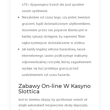
x70 i dysponujesz trzech dni pod spodem
swoim spełnienie.
Niezależnie od czasu tego, czy jesteś świeżym
graczem, bądź doświadczonym użytkownikiem,
stosowane przez nas poparcie klienta jest w
każdej sytuacji dostępne, by zapewnić Wam
najkorzystniejsze doświadczenie w slottica.
Jak każdy legalny witryna hazardowy, nasze
internetowego casino podtrzymuje maksymy
odpowiedzialnej rozrywki, której zagadnieniem
wydaje się być protekcja graczy przed
uzależnieniem od czasu hazardu.
Zabawy On-line W Kasyno
Slottica
Jest to świetna okazja, by spróbować swoich sił
dzięki automatach bezpiecznie utraty depozytu.