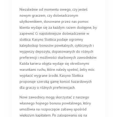
Niezależnie od momentu owego, czy jesteś
nowym graczem, czy doświadczonym
użytkownikiem, stosowane przez nas pomoc
klienta wydaje się za każdym razem dostępne, by
zapewnić Ci najistotniejsze doświadczenie w
slottica. Kasyno Slottica podaje ogromny
kalejdoskop bonusów powitalnych, cyklicznych i
wyjąwszy depozytu, dopasowanych do różnych
preferencji i możliwości skarbowych zawodników.
Każda kariera objęta wydaje się określonymi
warunkami ruchu, które należy spełnić, żeby móc
wypłacić wygrane środki. Kasyno Slottica
proponuje szeroką gamę konsol hazardowych
dla graczy o różnych preferencjach.
Nowi zawodnicy mogą skorzystać z naszego
własnego hojnego bonusu powitalnego, który
umożliwia na rozpoczęcie zabawy spośród
większym kapitałem. Po zalogowaniu się na