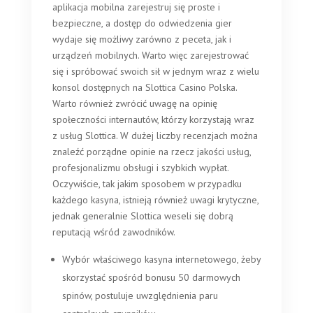
aplikacja mobilna zarejestruj się proste i
bezpieczne, a dostęp do odwiedzenia gier
wydaje się możliwy zarówno z peceta, jak i
urządzeń mobilnych. Warto więc zarejestrować
się i spróbować swoich sił w jednym wraz z wielu
konsol dostępnych na Slottica Casino Polska.
Warto również zwrócić uwagę na opinię
społeczności internautów, którzy korzystają wraz
z usług Slottica. W dużej liczby recenzjach można
znaleźć porządne opinie na rzecz jakości usług,
profesjonalizmu obsługi i szybkich wypłat.
Oczywiście, tak jakim sposobem w przypadku
każdego kasyna, istnieją również uwagi krytyczne,
jednak generalnie Slottica weseli się dobrą
reputacją wśród zawodników.
Wybór właściwego kasyna internetowego, żeby
skorzystać spośród bonusu 50 darmowych
spinów, postuluje uwzględnienia paru