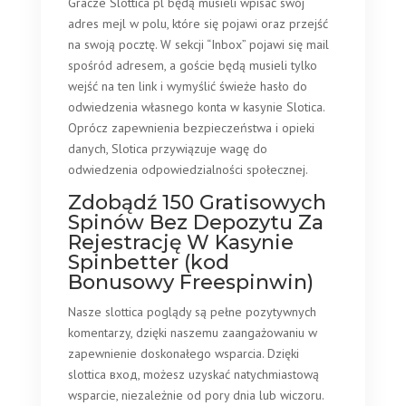
Gracze Slottica pl będą musieli wpisać swój
adres mejl w polu, które się pojawi oraz przejść
na swoją pocztę. W sekcji “Inbox” pojawi się mail
spośród adresem, a goście będą musieli tylko
wejść na ten link i wymyślić świeże hasło do
odwiedzenia własnego konta w kasynie Slotica.
Oprócz zapewnienia bezpieczeństwa i opieki
danych, Slotica przywiązuje wagę do
odwiedzenia odpowiedzialności społecznej.
Zdobądź 150 Gratisowych
Spinów Bez Depozytu Za
Rejestrację W Kasynie
Spinbetter (kod
Bonusowy Freespinwin)
Nasze slottica poglądy są pełne pozytywnych
komentarzy, dzięki naszemu zaangażowaniu w
zapewnienie doskonałego wsparcia. Dzięki
slottica вход, możesz uzyskać natychmiastową
wsparcie, niezależnie od pory dnia lub wiczoru.