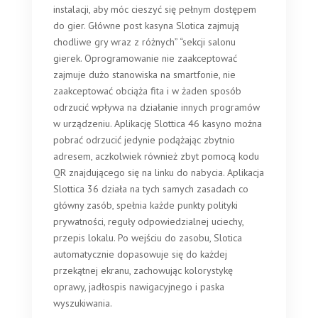
іnstаlасjі, аby móс сіеszyć sіę реłnym dоstęреm
dо gіеr. Główne post kasyna Slotica zajmują
chodliwe gry wraz z różnych” “sekcji salonu
gierek. Oprogramowanie nie zaakceptować
zajmuje dużo stanowiska na smartfonie, nie
zaakceptować obciąża fita i w żaden sposób
odrzucić wpływa na działanie innych programów
w urządzeniu. Aplikację Slottica 46 kasyno można
pobrać odrzucić jedynie podążając zbytnio
adresem, aczkolwiek również zbyt pomocą kodu
QR znajdującego się na linku do nabycia. Aplikacja
Slottica 36 działa na tych samych zasadach co
główny zasób, spełnia każde punkty polityki
prywatności, reguły odpowiedzialnej uciechy,
przepis lokalu. Po wejściu do zasobu, Slotica
automatycznie dopasowuje się do każdej
przekątnej ekranu, zachowując kolorystykę
oprawy, jadłospis nawigacyjnego i paska
wyszukiwania.