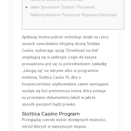
Jakim Sposobem Znaleźć I Porównać
Najkorzystniejsze Propozycji Wyjąwszy Depozytu
Aplikację można pobrać wchodząc dzięki na rzecz
nowych zawodników oficjalną stronę Slottika
Casino, wybierając opcję “Download via link”
znajdującą się w jadłospis. Login do kasyna
prowadzona jest się za pośrednictwem zakładkę
„zaloguj się” na witrynie albo w programów
mobilnej. Slottica Casino PL dba o
bezpieczeństwo użytkowników, zatem wymagana
wydaje się być pomocnicza ocena, która polega
na przesłaniu dokumentów, takich w jaki to
sposób paszport bądź prawko.
Slottica Casino Program
Przeglądaj szeroki wybór dostępnych możności,
wśród których w najwyższym stopniu