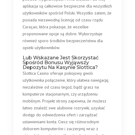
aplikacja są całkowicie bezpieczne dla wszystkich
użytkowników spośród Polski. Wszystko zatem, że
posiada niezawodną licencję od czasu rządu
Curaçao, która pokazuje, że wszelkie
proponowane opcje są dobre. Wykorzystuje
również sporo środków bezpieczeństwa dla
opieki użytkowników.
Lub Wskazane Jest Skorzystać
Spośród Bonusu Wyjąwszy
Depozytu Na Kasynie Slottica?
Slottica Casino oferuje pokojowy gwoli
użytkownika połączenie, który ułatwia nawigację,
niezależnie od czasu tegoż, bądź grasz na
komputerze stacjonarnym, czy urządzeniu
mobilnym. Projekt strony zapewnia, że możesz
łatwo znaleźć swe ulubione rozrywki, uzyskać
dostęp do odwiedzenia ofert i zarządzać
ustawieniami konta. Ciesz się różnorodnym
doborem komputerów i zaczerpnij wraz z