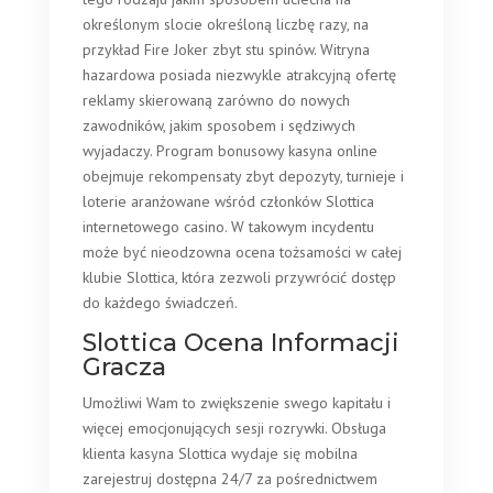
określonym slocie określoną liczbę razy, na
przykład Fire Joker zbyt stu spinów. Witryna
hazardowa posiada niezwykle atrakcyjną ofertę
reklamy skierowaną zarówno do nowych
zawodników, jakim sposobem i sędziwych
wyjadaczy. Program bonusowy kasyna online
obejmuje rekompensaty zbyt depozyty, turnieje i
loterie aranżowane wśród członków Slottica
internetowego casino. W takowym incydentu
może być nieodzowna ocena tożsamości w całej
klubie Slottica, która zezwoli przywrócić dostęp
do każdego świadczeń.
Slottica Ocena Informacji
Gracza
Umożliwi Wam to zwiększenie swego kapitału i
więcej emocjonujących sesji rozrywki. Obsługa
klienta kasyna Slottica wydaje się mobilna
zarejestruj dostępna 24/7 za pośrednictwem