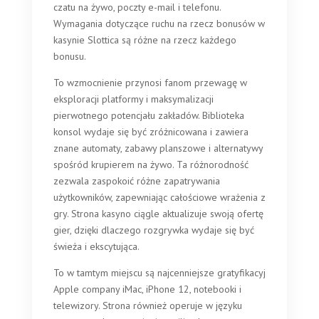
czatu na żywo, poczty e-mail i telefonu.
Wymagania dotyczące ruchu na rzecz bonusów w
kasynie Slottica są różne na rzecz każdego
bonusu.
To wzmocnienie przynosi fanom przewagę w
eksploracji platformy i maksymalizacji
pierwotnego potencjału zakładów. Biblioteka
konsol wydaje się być zróżnicowana i zawiera
znane automaty, zabawy planszowe i alternatywy
spośród krupierem na żywo. Ta różnorodność
zezwala zaspokoić różne zapatrywania
użytkowników, zapewniając całościowe wrażenia z
gry. Strona kasyno ciągle aktualizuje swoją ofertę
gier, dzięki dlaczego rozgrywka wydaje się być
świeża i ekscytująca.
To w tamtym miejscu są najcenniejsze gratyfikacyj
Apple company iMac, iPhone 12, notebooki i
telewizory. Strona również operuje w języku