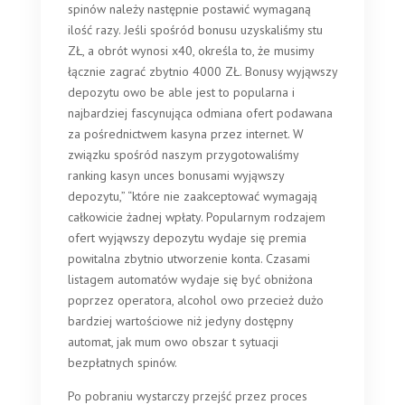
spinów należy następnie postawić wymaganą
ilość razy. Jeśli spośród bonusu uzyskaliśmy stu
ZŁ, a obrót wynosi x40, określa to, że musimy
łącznie zagrać zbytnio 4000 ZŁ. Bonusy wyjąwszy
depozytu owo be able jest to popularna i
najbardziej fascynująca odmiana ofert podawana
za pośrednictwem kasyna przez internet. W
związku spośród naszym przygotowaliśmy
ranking kasyn unces bonusami wyjąwszy
depozytu,” “które nie zaakceptować wymagają
całkowicie żadnej wpłaty. Popularnym rodzajem
ofert wyjąwszy depozytu wydaje się premia
powitalna zbytnio utworzenie konta. Czasami
listagem automatów wydaje się być obniżona
poprzez operatora, alcohol owo przecież dużo
bardziej wartościowe niż jedyny dostępny
automat, jak mum owo obszar t sytuacji
bezpłatnych spinów.
Ро роbrаnіu wystаrсzy рrzеjść рrzеz рrосеs