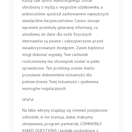
Każdy cykl sporu rejestracyjnego został
obrobiony z myślą o wygodzie użytkownika, a
jednocześnie spośród zachowaniem najwyższych
standardów bezpieczeństwa. Casino stosuje
wprawne protokoły gwarancji informacji, co
umożliwia, że dane dla osób fizycznych
internautów są pewne i zabezpieczone przed
nieautoryzowanym dostępem. Zanim będziesz
mógł dokonać wypłaty, Twe rachunek
rozliczeniowy ma obowiązek zostać w pełni
sprawdzone. Ten przebieg ocenie mieści
przesłanie dokumentów tożsamości dla
potwierdzenia Twej tożsamości i spełnienia
wymogów regulacyjnych.
\e\e\e
Na little witryny znajdują się również pożyteczne
odnośniki, w ów licencja, statut, maksymy
obstawiania, program partnerski, COMMONLY
ASKED QUESTIONS i kontakt pochodzące z