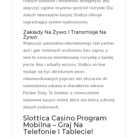
różnych bonusów i możliwości dostępnych, aby
ulepszyć ogólne wrażenia spośród rozrywki. Dla
stałych internautów kasyno Slottica oferuje
nagradzający system lojalnościowy.
Zakłady Na Żywo I Transmisje Na
Żywo:
Większość automatów internetowego fast partner
and i gier stołowych uruchomisz bez zapisu, a
new to oznacza nielimitowaną rozrywkę o każdej
porze dnia i actually wiczoru. Slottica on-line
wydaje się być określonym unces
rekomendowanych poprzez em obszarów do
odwiedzenia zabawy w charakterze witryna
Polskie Sloty. To świetne, a równocześnie
ustawowe kasyno online, które ma dobrą ochronę
danych osobowych.
Slottica Casino Program
Mobilna – Graj Na
Telefonie I Tablecie!