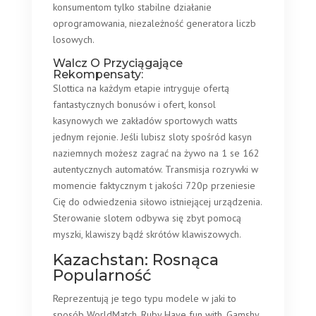
konsumentom tylko stabilne działanie
oprogramowania, niezależność generatora liczb
losowych.
Walcz O Przyciągające
Rekompensaty:
Slottica na każdym etapie intryguje ofertą
fantastycznych bonusów i ofert, konsol
kasynowych we zakładów sportowych watts
jednym rejonie. Jeśli lubisz sloty spośród kasyn
naziemnych możesz zagrać na żywo na 1 se 162
autentycznych automatów. Transmisja rozrywki w
momencie faktycznym t jakości 720p przeniesie
Cię do odwiedzenia siłowo istniejącej urządzenia.
Sterowanie slotem odbywa się zbyt pomocą
myszki, klawiszy bądź skrótów klawiszowych.
Kazachstan: Rosnąca
Popularność
Reprezentują je tego typu modele w jaki to
sposób WorldMatch, Ruby Have fun with, Gamshy,