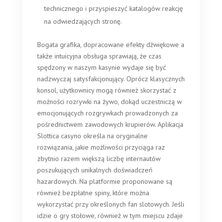
technicznego i przyspieszyć katalogów reakcję
na odwiedzających stronę.
Bogata grafika, dopracowane efekty dźwiękowe a
także intuicyjna obsługa sprawiają, że czas
spędzony w naszym kasynie wydaje się być
nadzwyczaj satysfakcjonujący. Oprócz klasycznych
konsol, użytkownicy mogą również skorzystać z
możności rozrywki na żywo, dokąd uczestniczą w
emocjonujących rozgrywkach prowadzonych za
pośrednictwem zawodowych krupierów. Aplikacja
Slottica casyno określa na oryginalne
rozwiązania, jakie możliwości przyciąga raz
zbytnio razem większą liczbę internautów
poszukujących unikalnych doświadczeń
hazardowych. Na platformie proponowane są
również bezpłatne spiny, które można
wykorzystać przy określonych fan slotowych. Jeśli
idzie o gry stołowe, również w tym miejscu zdaje