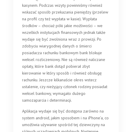
kasynem. Podczas wizyty powinniśmy również
wskazać sposób przekazania pieniędzy (przelew
na profil czy też wypłata w kasie). Wypłata
środków – chociaż póki jakie możliwości – we
wszelkich instytucjach finansowych jednak także
wydaje się być zwolniona wraz z prowizji. Po
zdobyciu wiarygodnej danych o śmierci
posiadacza rachunku bankowym bank blokuje
weksel rozliczeniowy. Nie są również naliczane
opłaty, które bank dotąd pobierał zbyt
kierowanie w który sposób i również obsługę
rachunku. Jeszcze kilkanaście okres wstecz
ustalenie, czy nieżyjący członek rodziny posiadał
weksel bankowy, wymagało dużego
samozaparcia i determinacji.
Aplikacja wydaje się być dostępna zarówno na
system android, jakim sposobem i na iPhone’a, co
umożliwia używanie spośród tej dziewczyny na
różnych urządzeniach mobilnych. Następnie