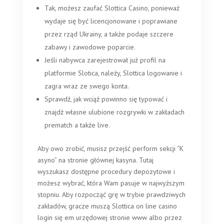
Tak, możesz zaufać Slottica Casino, ponieważ
wydaje się być licencjonowane i poprawiane
przez rząd Ukrainy, a także podaje szczere
zabawy i zawodowe poparcie.
Jeśli nabywca zarejestrował już profil na
platformie Slotica, należy, Slottica logowanie i
zagra wraz ze swego konta.
Sprawdź, jak wciąż powinno się typować i
znajdź własne ulubione rozgrywki w zakładach
prematch a także live.
Aby owo zrobić, musisz przejść perform sekcji “K
asyno” na stronie głównej kasyna. Tutaj
wyszukasz dostępne procedury depozytowe i
możesz wybrać, która Wam pasuje w najwyższym
stopniu. Aby rozpocząć grę w trybie prawdziwych
zakładów, gracze muszą Slottica on line casino
login się em urzędowej stronie www albo przez