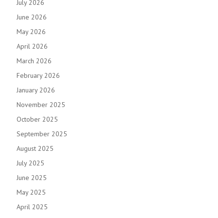
July 2026
June 2026
May 2026
April 2026
March 2026
February 2026
January 2026
November 2025
October 2025
September 2025
August 2025
July 2025
June 2025
May 2025
April 2025