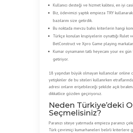
Kullanıcı desteği ve hizmet kalitesi, en iyi casi
Biz, ödevimizi yaptık empieza TRY kullanarak
bazılarını size getirdik.
Bu noktada mevzu bahis kriterlerin hangi kon
Türkçe konulan krupiyelerin oynattığı Rulet v
BetConstruct ve Xpro Game playing markaları
Kumar oynamanın tatlı heyecanı your ex gün 
getiriyor.
18 yaşından büyük olmayan kullanıcılar onlin
yetişkinler de bu siteleri kullanırken etrafların
adresi onların erişebileceği şekilde açık bırak
dikkatlice gözden geçiriyoruz.
Neden Türkiye’deki On
Seçmelisiniz?
Paranızı siteye yatırmada empieza paranızı çe
Türk çevrimiçi kumarhaneleri belirli kriterlere g