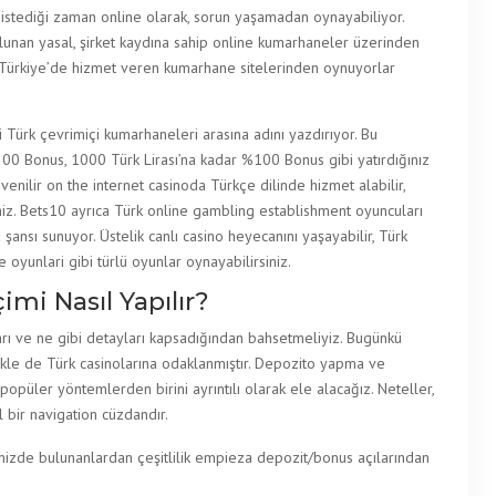
 istediği zaman online olarak, sorun yaşamadan oynayabiliyor.
lunan yasal, şirket kaydına sahip online kumarhaneler üzerinden
r, Türkiye’de hizmet veren kumarhane sitelerinden oynuyorlar
yi Türk çevrimiçi kumarhaneleri arasına adını yazdırıyor. Bu
00 Bonus, 1000 Türk Lirası’na kadar %100 Bonus gibi yatırdığınız
enilir on the internet casinoda Türkçe dilinde hizmet alabilir,
iniz. Bets10 ayrıca Türk online gambling establishment oyuncuları
ansı sunuyor. Üstelik canlı casino heyecanını yaşayabilir, Türk
e oyunlari gibi türlü oyunlar oynayabilirsiniz.
mi Nasıl Yapılır?
arı ve ne gibi detayları kapsadığından bahsetmeliyiz. Bugünkü
likle de Türk casinolarına odaklanmıştır. Depozito yapma ve
opüler yöntemlerden birini ayrıntılı olarak ele alacağız. Neteller,
bir navigation cüzdandır.
nizde bulunanlardan çeşitlilik empieza depozit/bonus açılarından