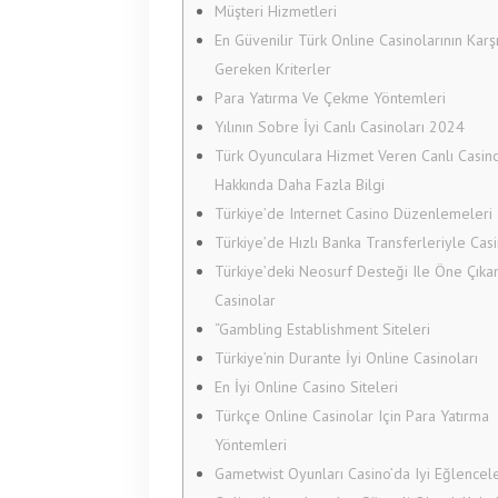
Müşteri Hizmetleri
En Güvenilir Türk Online Casinolarının Karş
Gereken Kriterler
Para Yatırma Ve Çekme Yöntemleri
Yılının Sobre İyi Canlı Casinoları 2024
Türk Oyunculara Hizmet Veren Canlı Casin
Hakkında Daha Fazla Bilgi
Türkiye’de Internet Casino Düzenlemeleri
Türkiye’de Hızlı Banka Transferleriyle Cas
Türkiye’deki Neosurf Desteği Ile Öne Çıka
Casinolar
“Gambling Establishment Siteleri
Türkiye’nin Durante İyi Online Casinoları
En İyi Online Casino Siteleri
Türkçe Online Casinolar Için Para Yatırma
Yöntemleri
Gametwist Oyunları Casino’da Iyi Eğlencel