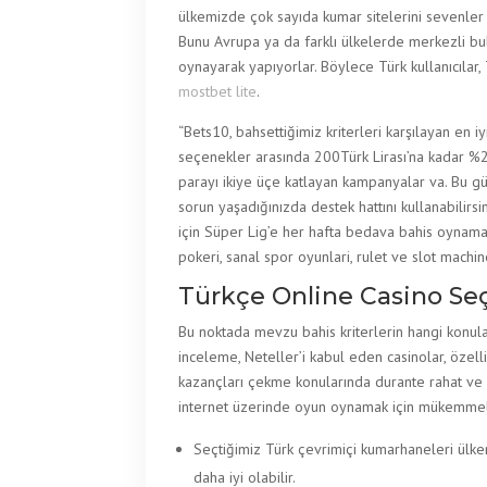
ülkemizde çok sayıda kumar sitelerini sevenler
Bunu Avrupa ya da farklı ülkelerde merkezli bu
oynayarak yapıyorlar. Böylece Türk kullanıcıla
mostbet lite
.
“Bets10, bahsettiğimiz kriterleri karşılayan en i
seçenekler arasında 200Türk Lirası’na kadar %2
parayı ikiye üçe katlayan kampanyalar va. Bu güv
sorun yaşadığınızda destek hattını kullanabilirs
için Süper Lig’e her hafta bedava bahis oynama ş
pokeri, sanal spor oyunlari, rulet ve slot machin
Türkçe Online Casino Seçi
Bu noktada mevzu bahis kriterlerin hangi konul
inceleme, Neteller’i kabul eden casinolar, özel
kazançları çekme konularında durante rahat ve p
internet üzerinde oyun oynamak için mükemmel 
Seçtiğimiz Türk çevrimiçi kumarhaneleri ülke
daha iyi olabilir.