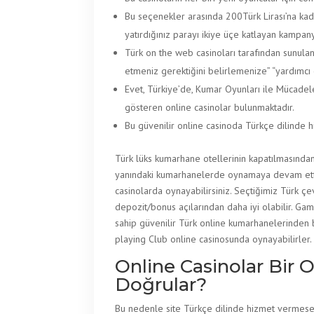
Bu seçenekler arasında 200Türk Lirası’na ka
yatırdığınız parayı ikiye üçe katlayan kampan
Türk on the web casinoları tarafından sunulan
etmeniz gerektiğini belirlemenize” “yardımcı o
Evet, Türkiye’de, Kumar Oyunları ile Mücadele
gösteren online casinolar bulunmaktadır.
Bu güvenilir online casinoda Türkçe dilinde hiz
Türk lüks kumarhane otellerinin kapatılmasınd
yanındaki kumarhanelerde oynamaya devam etti. 
casinolarda oynayabilirsiniz. Seçtiğimiz Türk ç
depozit/bonus açılarından daha iyi olabilir. Gam
sahip güvenilir Türk online kumarhanelerinden b
playing Club online casinosunda oynayabilirler.
Online Casinolar Bir 
Doğrular?
Bu nedenle site Türkçe dilinde hizmet vermese