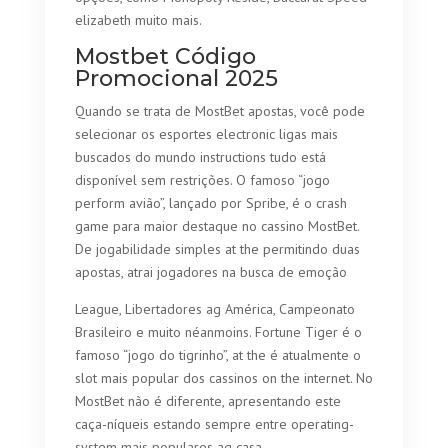
elizabeth muito mais.
Mostbet Código
Promocional 2025
Quando se trata de MostBet apostas, você pode
selecionar os esportes electronic ligas mais
buscados do mundo instructions tudo está
disponível sem restrições. O famoso “jogo
perform avião”, lançado por Spribe, é o crash
game para maior destaque no cassino MostBet.
De jogabilidade simples at the permitindo duas
apostas, atrai jogadores na busca de emoção
League, Libertadores ag América, Campeonato
Brasileiro e muito néanmoins. Fortune Tiger é o
famoso “jogo do tigrinho”, at the é atualmente o
slot mais popular dos cassinos on the internet. No
MostBet não é diferente, apresentando este
caça-níqueis estando sempre entre operating-
system mais populares ag casa.