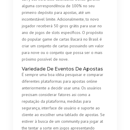
alguma correspondência de 100% no seu
primeiro depósito para apostas, até um
incontestável limite. Adicionalmente, to novo
jogador receberá 50 giros grátis para usar no
ano de jogos de slots específicos. O propósito
do popular game de cartas Bacará no Brasil é
criar um conjunto de cartas possuindo um valor
para nove ou o conjunto que possa ser o mais
próximo possível de nove.
Variedade De Eventos De Apostas
É sempre uma boa idéia pesquisar e comparar
diferentes plataformas para apostas online
anteriormente a decidir usar uma. Os usuários
precisam considerar fatores asi como a
reputação da plataforma, medidas para
segurança, interface de usuário e suporte ao
cliente ao escolher uma tablado de apostas. Se
estiver à busca de um community para jogar at
the tentar a sorte em jogos apresentando