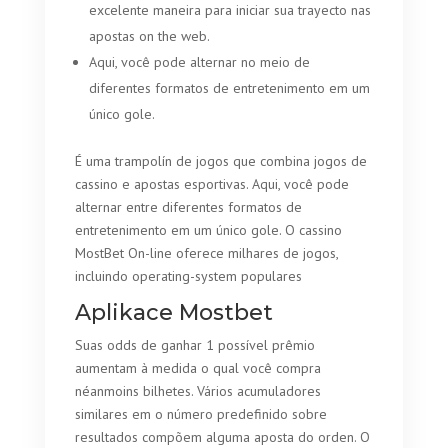
excelente maneira para iniciar sua trayecto nas
apostas on the web.
Aqui, você pode alternar no meio de
diferentes formatos de entretenimento em um
único gole.
É uma trampolín de jogos que combina jogos de
cassino e apostas esportivas. Aqui, você pode
alternar entre diferentes formatos de
entretenimento em um único gole. O cassino
MostBet On-line oferece milhares de jogos,
incluindo operating-system populares
Aplikace Mostbet
Suas odds de ganhar 1 possível prêmio
aumentam à medida o qual você compra
néanmoins bilhetes. Vários acumuladores
similares em o número predefinido sobre
resultados compõem alguma aposta do orden. O