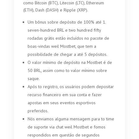
como Bitcoin (BTC), Litecoin (LTC), Ethereum
(ETH), Dash (DASH) e Ripple (XRP).
Um bônus sobre depósito de 100% até 1.
seven-hundred BRL e two hundred fifty
rodadas grátis estão incluídos no pacote de
boas-vindas weil Mostbet, que tem a
possibilidade de chegar a até 5 depósitos.
O valor mínimo de depósito na Mostbet é de
50 BRL, assim como to valor mínimo sobre
saque.
Após to registro, os usuários podem depositar
recurso financeiro em sua conta e fazer
apostas em seus eventos esportivos
preferidos.
Nós enviamos alguma mensagem para to time
de suporte via chat weil Mostbet e fomos
respondidos em questão de segundos