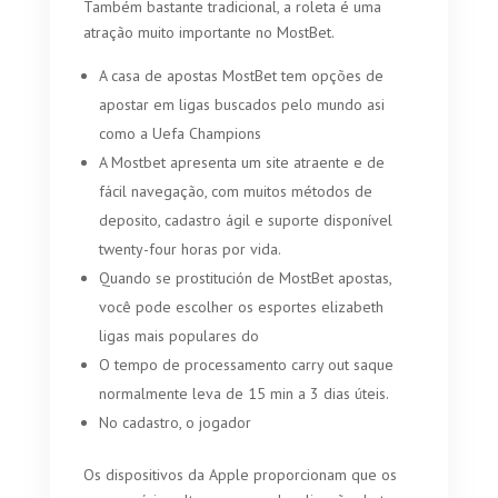
Também bastante tradicional, a roleta é uma
atração muito importante no MostBet.
A casa de apostas MostBet tem opções de
apostar em ligas buscados pelo mundo asi
como a Uefa Champions
A Mostbet apresenta um site atraente e de
fácil navegação, com muitos métodos de
deposito, cadastro ágil e suporte disponível
twenty-four horas por vida.
Quando se prostitución de MostBet apostas,
você pode escolher os esportes elizabeth
ligas mais populares do
O tempo de processamento carry out saque
normalmente leva de 15 min a 3 dias úteis.
No cadastro, o jogador
Os dispositivos da Apple proporcionam que os