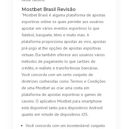
Mostbet Brasil Revisão
“Mostbet Brasil é alguma plataforma de apostas
esportivas online os quais permite aos usuários
apostar em vários eventos esportivos lo que
futebol, basquete, tênis e muito mais. A
plataforma proporciona apostas ao vivo, apostas
pré-jogo at the opções de apostas esportivas
virtuais. Ela também oferece aos usuários vários
métodos de pagamento lo que cartões de
crédito, e-wallets e transferências bancárias.
Você concorda com um certo conjunto de
diretrizes conhecidas como Termos e Condições
de uma Mostbet ao criar uma conta em
plataforma de apostas esportivas e games de
cassino. O aplicativo Mostbet para smartphone
está disponível tanto para dispositivos Android
quanto em virtude de dispositivos iOS.
Você concorda com um incontestável conjunto