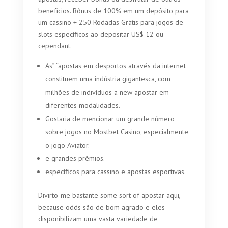
benefícios. Bônus de 100% em um depósito para
um cassino + 250 Rodadas Grátis para jogos de
slots específicos ao depositar US$ 12 ou
cependant.
As” “apostas em desportos através da internet
constituem uma indústria gigantesca, com
milhões de indivíduos a new apostar em
diferentes modalidades.
Gostaria de mencionar um grande número
sobre jogos no Mostbet Casino, especialmente
o jogo Aviator.
e grandes prêmios.
específicos para cassino e apostas esportivas.
Divirto-me bastante some sort of apostar aqui,
because odds são de bom agrado e eles
disponibilizam uma vasta variedade de