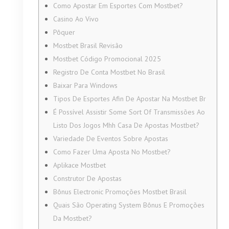
Como Apostar Em Esportes Com Mostbet?
Casino Ao Vivo
Pôquer
Mostbet Brasil Revisão
Mostbet Código Promocional 2025
Registro De Conta Mostbet No Brasil
Baixar Para Windows
Tipos De Esportes Afin De Apostar Na Mostbet Br
É Possível Assistir Some Sort Of Transmissões Ao
Listo Dos Jogos Mhh Casa De Apostas Mostbet?
Variedade De Eventos Sobre Apostas
Como Fazer Uma Aposta No Mostbet?
Aplikace Mostbet
Construtor De Apostas
Bônus Electronic Promoções Mostbet Brasil
Quais São Operating System Bônus E Promoções
Da Mostbet?