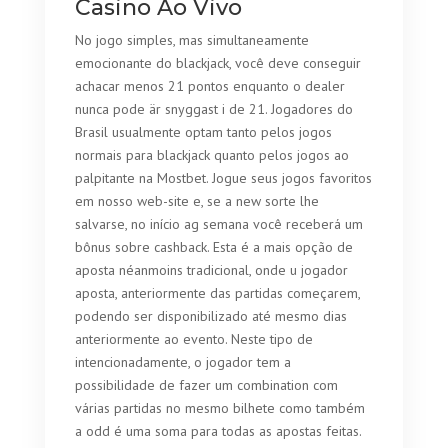
Casino Ao Vivo
No jogo simples, mas simultaneamente
emocionante do blackjack, você deve conseguir
achacar menos 21 pontos enquanto o dealer
nunca pode är snyggast i de 21. Jogadores do
Brasil usualmente optam tanto pelos jogos
normais para blackjack quanto pelos jogos ao
palpitante na Mostbet. Jogue seus jogos favoritos
em nosso web-site e, se a new sorte lhe
salvarse, no início ag semana você receberá um
bônus sobre cashback. Esta é a mais opção de
aposta néanmoins tradicional, onde u jogador
aposta, anteriormente das partidas começarem,
podendo ser disponibilizado até mesmo dias
anteriormente ao evento. Neste tipo de
intencionadamente, o jogador tem a
possibilidade de fazer um combination com
várias partidas no mesmo bilhete como também
a odd é uma soma para todas as apostas feitas.