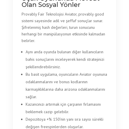
Olan Sosyal Yönler
Provably Fair Teknolojisi Aviator, provably good
sistemi sayesinde adil ve şeffaf sonuçlar sunar.
Şifrelenmiş hash değerleri, turun sonucunu
herhangi bir manipülasyonun etkisinde kalmadan
belirler.
Aynı anda oyunda bulunan diğer kullanıcıların
bahis sonuçlarını inceleyerek kendi stratejinizi
şekillendirebilirsiniz.
Bu basit uygulama, oyuncuların Aviator oyununa
odaklanmalarını ve bonus kodlarının
karmaşıklıklarına daha arizona odaklanmalarını
sağlar.
Kazancınızı artırmak için çarpanın fırlamasını
beklemek cazip gelebilir.
Depozitoya +% 150’nin yanı sıra sayısı sürekli
değişen freespinlerden oluşurlar.