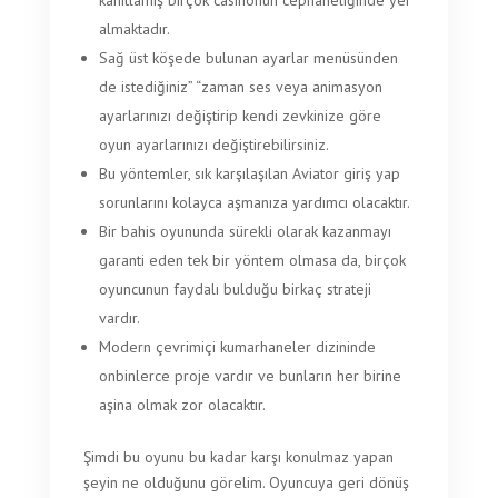
kanıtlamış birçok casinonun cephaneliğinde yer
almaktadır.
Sağ üst köşede bulunan ayarlar menüsünden
de istediğiniz” “zaman ses veya animasyon
ayarlarınızı değiştirip kendi zevkinize göre
oyun ayarlarınızı değiştirebilirsiniz.
Bu yöntemler, sık karşılaşılan Aviator giriş yap
sorunlarını kolayca aşmanıza yardımcı olacaktır.
Bir bahis oyununda sürekli olarak kazanmayı
garanti eden tek bir yöntem olmasa da, birçok
oyuncunun faydalı bulduğu birkaç strateji
vardır.
Modern çevrimiçi kumarhaneler dizininde
onbinlerce proje vardır ve bunların her birine
aşina olmak zor olacaktır.
Şimdi bu oyunu bu kadar karşı konulmaz yapan
şeyin ne olduğunu görelim. Oyuncuya geri dönüş