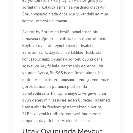
Bu yöntemler, sık karşılaşılan Aviator giriş yap
sorunlarını kolayca aşmanıza yardımcı olacaktır.
Sorun yaşadığınızda öncelikle yukarıdaki adımları
kontrol etmeyi unutmayın.
Aviator by Spribe en keyifli oyunlardan biri
olmasına rağmen, sürekli kazanmak zor olabilir.
Böylece oyun deneyimlerinizi tartışabilir,
zaferlerinizi kutlayabilir ve taktikler hakkında
konuşabilirsiniz. Oyundaki sohbet, oyunu daha
sosyal ve keyifli hale getirmenin eğlenceli bir
yoludur. Ayrıca, Bet365 işlem ücreti almaz, bu
nedenle ek ücretler konusunda endişelenmenize
gerek kalmadan paranızı platformda
yönetebilirsiniz. Pin Up, emniyetli ve güvenli bir
oyun deneyimini assurée eden Curacao Hükümeti
lisansı altında faaliyet göstermektedir. Ayrıca,
22Bet güvenlik tedbirlerine özel önem verir
empieza duyarlı bir destek ekibi sunar.
Uçak Oyununda Mevcut