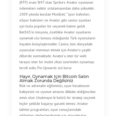
(RTP) oranı %97 olan Spribe’s Aviator oyununun
ödemeleri sektör ortalamasından daha yüksektir.
2009 yılında kurulan Mostbet,” “spor bahisleri,
eSpor bahisleri ve Aviator gibi casino oyunları
için hızla popüler bir seçenek haline geldi.
Bet365’in misyonu, özellikle Aviator oyunlarını
oynamak söz konusu olduğunda Türk oyuncuların
hayatını kolaylaştırmaktır. Casino, tüm dünyadaki
oyuncuları memnun etmek için Aviator’u çeşitli
dillerde sunmaktadır. Aviator’u ister bir web
tarayıcı ister bir mobil cihaz üzerinden oynamayı
tercih edin, Pin Upwards sizi korur.
Hayır, Oynamak Için Bitcoin Satın
Almak Zorunda Değilsiniz
Risk ve adrenalin eğiliminizi, oyun hesabınızın
bakiyesini ve oyunun amacını dikkate aldığınızdan
emin olun. Unutmayın ki belirli bir strateji seçmek
hiçbir şekilde başarıyı garanti etmez. Aviator
tahmin programları, oyun sonuçlarındaki
eğilimleri değerlendirmek için algoritmalar