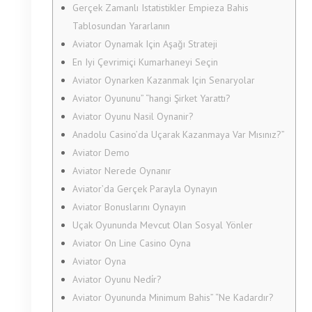
Gerçek Zamanlı Istatistikler Empieza Bahis
Tablosundan Yararlanın
Aviator Oynamak Için Aşağı Strateji
En Iyi Çevrimiçi Kumarhaneyi Seçin
Aviator Oynarken Kazanmak Için Senaryolar
Aviator Oyununu” “hangi Şirket Yarattı?
Aviator Oyunu Nasil Oynanir?
Anadolu Casino’da Uçarak Kazanmaya Var Mısınız?”
Aviator Demo
Aviator Nerede Oynanır
Aviator’da Gerçek Parayla Oynayın
Aviator Bonuslarını Oynayın
Uçak Oyununda Mevcut Olan Sosyal Yönler
Aviator On Line Casino Oyna
Aviator Oyna
Aviator Oyunu Nedi̇r?
Aviator Oyununda Minimum Bahis” “Ne Kadardır?