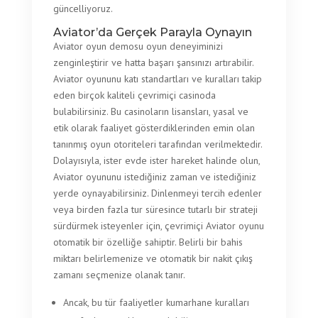
güncelliyoruz.
Aviator’da Gerçek Parayla Oynayın
Aviator oyun demosu oyun deneyiminizi
zenginleştirir ve hatta başarı şansınızı artırabilir.
Aviator oyununu katı standartları ve kuralları takip
eden birçok kaliteli çevrimiçi casinoda
bulabilirsiniz. Bu casinoların lisansları, yasal ve
etik olarak faaliyet gösterdiklerinden emin olan
tanınmış oyun otoriteleri tarafından verilmektedir.
Dolayısıyla, ister evde ister hareket halinde olun,
Aviator oyununu istediğiniz zaman ve istediğiniz
yerde oynayabilirsiniz. Dinlenmeyi tercih edenler
veya birden fazla tur süresince tutarlı bir strateji
sürdürmek isteyenler için, çevrimiçi Aviator oyunu
otomatik bir özelliğe sahiptir. Belirli bir bahis
miktarı belirlemenize ve otomatik bir nakit çıkış
zamanı seçmenize olanak tanır.
Ancak, bu tür faaliyetler kumarhane kuralları