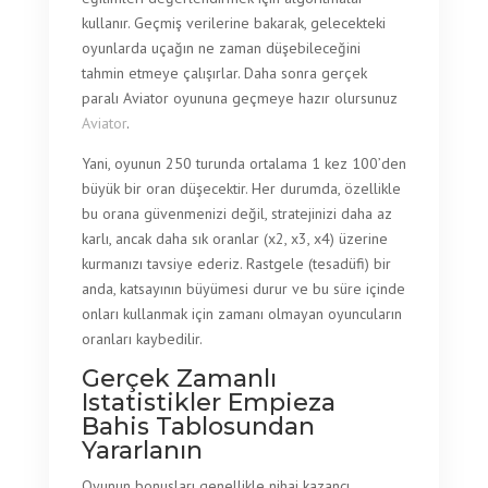
kullanır. Geçmiş verilerine bakarak, gelecekteki
oyunlarda uçağın ne zaman düşebileceğini
tahmin etmeye çalışırlar. Daha sonra gerçek
paralı Aviator oyununa geçmeye hazır olursunuz
Aviator
.
Yani, oyunun 250 turunda ortalama 1 kez 100’den
büyük bir oran düşecektir. Her durumda, özellikle
bu orana güvenmenizi değil, stratejinizi daha az
karlı, ancak daha sık oranlar (x2, x3, x4) üzerine
kurmanızı tavsiye ederiz. Rastgele (tesadüfi) bir
anda, katsayının büyümesi durur ve bu süre içinde
onları kullanmak için zamanı olmayan oyuncuların
oranları kaybedilir.
Gerçek Zamanlı
Istatistikler Empieza
Bahis Tablosundan
Yararlanın
Oyunun bonusları genellikle nihai kazancı