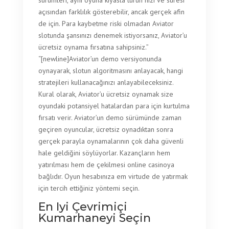
sürümleri, aynı oyuna kıyasla turun hızı ve süresi
açısından farklılık gösterebilir, ancak gerçek afin
de için. Para kaybetme riski olmadan Aviator
slotunda şansınızı denemek istiyorsanız, Aviator’u
ücretsiz oynama fırsatına sahipsiniz.”
“[newline]Aviator’un demo versiyonunda
oynayarak, slotun algoritmasını anlayacak, hangi
stratejileri kullanacağınızı anlayabileceksiniz.
Kural olarak, Aviator’u ücretsiz oynamak size
oyundaki potansiyel hatalardan para için kurtulma
fırsatı verir. Aviator’un demo sürümünde zaman
geçiren oyuncular, ücretsiz oynadıktan sonra
gerçek parayla oynamalarının çok daha güvenli
hale geldiğini söylüyorlar. Kazançların hem
yatırılması hem de çekilmesi online casinoya
bağlıdır. Oyun hesabınıza em virtude de yatırmak
için tercih ettiğiniz yöntemi seçin.
En Iyi Çevrimiçi
Kumarhaneyi Seçin