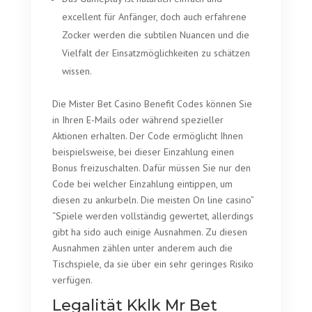
excellent für Anfänger, doch auch erfahrene
Zocker werden die subtilen Nuancen und die
Vielfalt der Einsatzmöglichkeiten zu schätzen
wissen.
Die Mister Bet Casino Benefit Codes können Sie
in Ihren E-Mails oder während spezieller
Aktionen erhalten. Der Code ermöglicht Ihnen
beispielsweise, bei dieser Einzahlung einen
Bonus freizuschalten. Dafür müssen Sie nur den
Code bei welcher Einzahlung eintippen, um
diesen zu ankurbeln. Die meisten On line casino”
“Spiele werden vollständig gewertet, allerdings
gibt ha sido auch einige Ausnahmen. Zu diesen
Ausnahmen zählen unter anderem auch die
Tischspiele, da sie über ein sehr geringes Risiko
verfügen.
Legalität Kklk Mr Bet