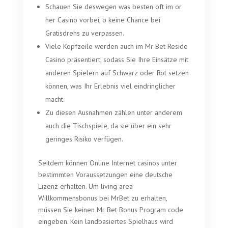
Schauen Sie deswegen was besten oft im or
her Casino vorbei, o keine Chance bei
Gratisdrehs zu verpassen.
Viele Kopfzeile werden auch im Mr Bet Reside
Casino präsentiert, sodass Sie Ihre Einsätze mit
anderen Spielern auf Schwarz oder Rot setzen
können, was Ihr Erlebnis viel eindringlicher
macht.
Zu diesen Ausnahmen zählen unter anderem
auch die Tischspiele, da sie über ein sehr
geringes Risiko verfügen.
Seitdem können Online Internet casinos unter
bestimmten Voraussetzungen eine deutsche
Lizenz erhalten. Um living area
Willkommensbonus bei MrBet zu erhalten,
müssen Sie keinen Mr Bet Bonus Program code
eingeben. Kein landbasiertes Spielhaus wird