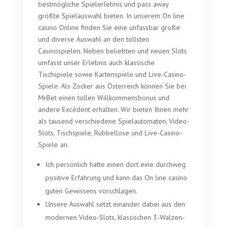
bestmögliche Spielerlebnis und pass away
größte Spielauswahl bieten. In unserem On line
casino Online finden Sie eine unfassbar große
und diverse Auswahl an den tollsten
Casinospielen. Neben beliebten und neuen Slots
umfasst unser Erlebnis auch klassische
Tischspiele sowie Kartenspiele und Live-Casino-
Spiele. Als Zocker aus Österreich können Sie bei
MrBet einen tollen Willkommensbonus und
andere Excédent erhalten. Wir bieten Ihnen mehr
als tausend verschiedene Spielautomaten, Video-
Slots, Tischspiele, Rubbellose und Live-Casino-
Spiele an.
Ich persönlich hatte einen dort eine durchweg
positive Erfahrung und kann das On line casino
guten Gewissens vorschlagen.
Unsere Auswahl setzt einander dabei aus den
modernen Video-Slots, klassischen 3-Walzen-