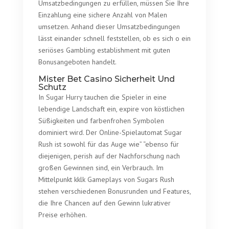
Umsatzbedingungen zu erfüllen, müssen Sie Ihre
Einzahlung eine sichere Anzahl von Malen
umsetzen. Anhand dieser Umsatzbedingungen
lässt einander schnell feststellen, ob es sich o ein
seriöses Gambling establishment mit guten
Bonusangeboten handelt.
Mister Bet Casino Sicherheit Und
Schutz
In Sugar Hurry tauchen die Spieler in eine
lebendige Landschaft ein, expire von köstlichen
Süßigkeiten und farbenfrohen Symbolen
dominiert wird. Der Online-Spielautomat Sugar
Rush ist sowohl für das Auge wie” “ebenso für
diejenigen, perish auf der Nachforschung nach
großen Gewinnen sind, ein Verbrauch. Im
Mittelpunkt kklk Gameplays von Sugars Rush
stehen verschiedenen Bonusrunden und Features,
die Ihre Chancen auf den Gewinn lukrativer
Preise erhöhen.