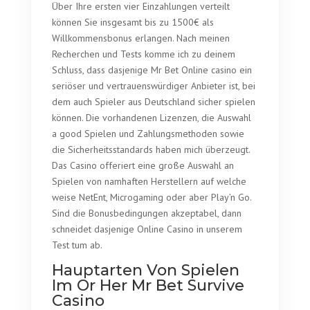
Über Ihre ersten vier Einzahlungen verteilt
können Sie insgesamt bis zu 1500€ als
Willkommensbonus erlangen. Nach meinen
Recherchen und Tests komme ich zu deinem
Schluss, dass dasjenige Mr Bet Online casino ein
seriöser und vertrauenswürdiger Anbieter ist, bei
dem auch Spieler aus Deutschland sicher spielen
können. Die vorhandenen Lizenzen, die Auswahl
a good Spielen und Zahlungsmethoden sowie
die Sicherheitsstandards haben mich überzeugt.
Das Casino offeriert eine große Auswahl an
Spielen von namhaften Herstellern auf welche
weise NetEnt, Microgaming oder aber Play’n Go.
Sind die Bonusbedingungen akzeptabel, dann
schneidet dasjenige Online Casino in unserem
Test tum ab.
Hauptarten Von Spielen
Im Or Her Mr Bet Survive
Casino