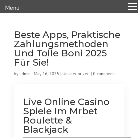
Menu
Beste Apps, Praktische
Zahlungsmethoden
Und Tolle Boni 2025
Für Sie!
by
admin
|
May 16, 2025
|
Uncategorized
|
0 comments
Live Online Casino
Spiele Im Mrbet
Roulette &
Blackjack