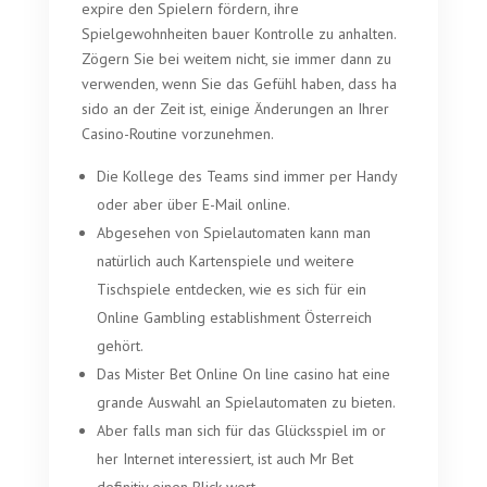
expire den Spielern fördern, ihre
Spielgewohnheiten bauer Kontrolle zu anhalten.
Zögern Sie bei weitem nicht, sie immer dann zu
verwenden, wenn Sie das Gefühl haben, dass ha
sido an der Zeit ist, einige Änderungen an Ihrer
Casino-Routine vorzunehmen.
Die Kollege des Teams sind immer per Handy
oder aber über E-Mail online.
Abgesehen von Spielautomaten kann man
natürlich auch Kartenspiele und weitere
Tischspiele entdecken, wie es sich für ein
Online Gambling establishment Österreich
gehört.
Das Mister Bet Online On line casino hat eine
grande Auswahl an Spielautomaten zu bieten.
Aber falls man sich für das Glücksspiel im or
her Internet interessiert, ist auch Mr Bet
definitiv einen Blick wert.