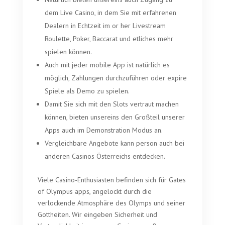
dem Live Casino, in dem Sie mit erfahrenen
Dealern in Echtzeit im or her Livestream
Roulette, Poker, Baccarat und etliches mehr
spielen können.
Auch mit jeder mobile App ist natürlich es
möglich, Zahlungen durchzuführen oder expire
Spiele als Demo zu spielen.
Damit Sie sich mit den Slots vertraut machen
können, bieten unsereins den Großteil unserer
Apps auch im Demonstration Modus an.
Vergleichbare Angebote kann person auch bei
anderen Casinos Österreichs entdecken.
Viele Casino-Enthusiasten befinden sich für Gates
of Olympus apps, angelockt durch die
verlockende Atmosphäre des Olymps und seiner
Gottheiten. Wir eingeben Sicherheit und