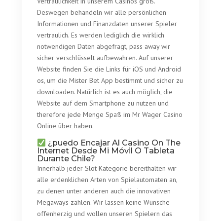
Vertraulichkeit in unserem Casinos groß.
Deswegen behandeln wir alle persönlichen
Informationen und Finanzdaten unserer Spieler
vertraulich. Es werden lediglich die wirklich
notwendigen Daten abgefragt, pass away wir
sicher verschlüsselt aufbewahren. Auf unserer
Website finden Sie die Links für iOS und Android
os, um die Mister Bet App bestimmt und sicher zu
downloaden. Natürlich ist es auch möglich, die
Website auf dem Smartphone zu nutzen und
therefore jede Menge Spaß im Mr Wager Casino
Online über haben.
¿puedo Encajar Al Casino On The
Internet Desde Mi Móvil O Tableta
Durante Chile?
Innerhalb jeder Slot Kategorie bereithalten wir
alle erdenklichen Arten von Spielautomaten an,
zu denen unter anderen auch die innovativen
Megaways zählen. Wir lassen keine Wünsche
offenherzig und wollen unseren Spielern das