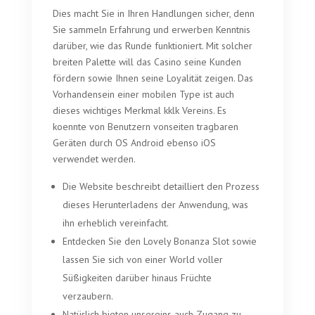
Dies macht Sie in Ihren Handlungen sicher, denn
Sie sammeln Erfahrung und erwerben Kenntnis
darüber, wie das Runde funktioniert. Mit solcher
breiten Palette will das Casino seine Kunden
fördern sowie Ihnen seine Loyalität zeigen. Das
Vorhandensein einer mobilen Type ist auch
dieses wichtiges Merkmal kklk Vereins. Es
koennte von Benutzern vonseiten tragbaren
Geräten durch OS Android ebenso iOS
verwendet werden.
Die Website beschreibt detailliert den Prozess
dieses Herunterladens der Anwendung, was
ihn erheblich vereinfacht.
Entdecken Sie den Lovely Bonanza Slot sowie
lassen Sie sich von einer World voller
Süßigkeiten darüber hinaus Früchte
verzaubern.
Natürlich bieten unsereins auch Zugang zu