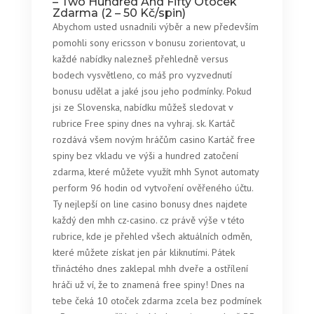
– Two Hundred And Fifty Otoček
Zdarma (2 – 50 Kč/spin)
Abychom usted usnadnili výběr a new především
pomohli sony ericsson v bonusu zorientovat, u
každé nabídky nalezneš přehledně versus
bodech vysvětleno, co máš pro vyzvednutí
bonusu udělat a jaké jsou jeho podmínky. Pokud
jsi ze Slovenska, nabídku můžeš sledovat v
rubrice Free spiny dnes na vyhraj. sk. Kartáč
rozdává všem novým hráčům casino Kartáč free
spiny bez vkladu ve výši a hundred zatočení
zdarma, které můžete využít mhh Synot automaty
perform 96 hodin od vytvoření ověřeného účtu.
Ty nejlepší on line casino bonusy dnes najdete
každý den mhh cz-casino. cz právě výše v této
rubrice, kde je přehled všech aktuálních odměn,
které můžete získat jen pár kliknutími. Pátek
třináctého dnes zaklepal mhh dveře a ostřílení
hráči už ví, že to znamená free spiny! Dnes na
tebe čeká 10 otoček zdarma zcela bez podmínek