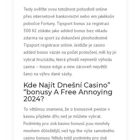
Tedy ověříte svou totožnost pohodlně online
přes internetové bankovnictví nebo em jakékoliv
pobočce Fortuny. Tipsport bonus za registraci
300 Kč získáte jako added bonus bez vkladu
zdarma na sport za dokončení plnohodnotné
Tipsport registrace online. Jestliže je casino
added bonus vázán na počet protočení, měl by jsi
vybrat hru/sázku, která přináší nejmenší výhodu
casina – house edge a new zároveň největší
šanci na výhru dané sázky.
Kde Najít Dnešní Casino”
“bonusy A Free Annoying
2024?
To většinou znamená, že o bonusové peníze v
kasinu přijdete dřív, než je můžete vybrat.
Podmínky pro zisk kasino bonusů jsou mnohdy
mnohem důležitější, než typ the výše samotného
casino bonusu. Někdy totiž podmínky pro zisk