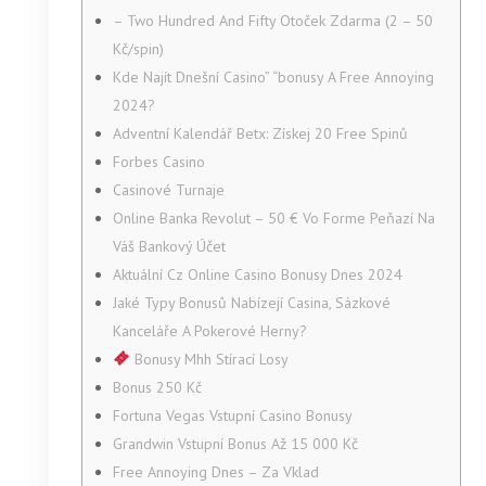
– Two Hundred And Fifty Otoček Zdarma (2 – 50
Kč/spin)
Kde Najít Dnešní Casino” “bonusy A Free Annoying
2024?
Adventní Kalendář Betx: Získej 20 Free Spinů
Forbes Casino
Casinové Turnaje
Online Banka Revolut – 50 € Vo Forme Peňazí Na
Váš Bankový Účet
Aktuální Cz Online Casino Bonusy Dnes 2024
Jaké Typy Bonusů Nabízejí Casina, Sázkové
Kanceláře A Pokerové Herny?
Bonusy Mhh Stírací Losy
Bonus 250 Kč
Fortuna Vegas Vstupní Casino Bonusy
Grandwin Vstupní Bonus Až 15 000 Kč
Free Annoying Dnes – Za Vklad