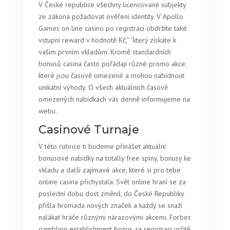
V České republice všechny licencované subjekty
ze zákona požadovat ověření identity. V Apollo
Games on line casino po registraci obdržíte také
vstupní reward v hodnotě Kč,” “který získáte k
vašim prvním vkladům. Kromě standardních
bonusů casina často pořádají různé promo akce,
které jsou časově omezené a mohou nabídnout
unikátní výhody. O všech aktuálních časově
omezených nabídkách vás denně informujeme na
webu.
Casinové Turnaje
V této rubrice ti budeme přinášet aktuální
bonusové nabídky na totally free spiny, bonusy ke
vkladu a další zajímavé akce, které si pro tebe
online casina přichystala. Svět online hraní se za
poslední dobu dost změnil, do České Republiky
přišla hromada nových značek a každý se snaží
nalákat hráče různými nárazovými akcemi. Forbes
gambling establishment bonus za registraci určitě