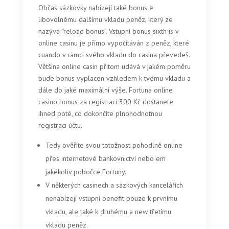
Občas sázkovky nabízejí také bonus e
libovolnému dalšímu vkladu peněz, který ze
nazývá “reload bonus”. Vstupní bonus sixth is v
online casinu je přímo vypočítáván z peněz, které
cuando v rámci svého vkladu do casina převedeš.
Většina online casin přitom udává v jakém poměru
bude bonus vyplacen vzhledem k tvému vkladu a
dále do jaké maximální výše. Fortuna online
casino bonus za registraci 300 Kč dostanete
ihned poté, co dokončíte plnohodnotnou
registraci účtu.
Tedy ověříte svou totožnost pohodlně online
přes internetové bankovnictví nebo em
jakékoliv pobočce Fortuny.
V některých casinech a sázkových kancelářích
nenabízejí vstupní benefit pouze k prvnímu
vkladu, ale také k druhému a new třetímu
vkladu peněz.