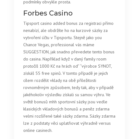
podmínky obvykle prosta.
Forbes Casino
Tipsport casino added bonus za registraci přímo
nenabízí, ale obdržíte ho na kurzové sázky za
vytvoření účtu v Tipsportu. Stejně jako you
Chance Vegas, professional vás máme
SUGGESTION, jak snadno převedete tento bonus
do casina. Například když v daný family room
protočíš 1000 Kč na hrách od” “výrobce SYNOT,
získáš 55 free spinů. V tomto případě je jejich
cílem rozdělit vklady na obě příležitosti
rovnoměrným způsobem, tedy tak, aby v případě
jakéhokoliv výsledku získali su samou výhru. Ve
světě bonusů mhh sportovní sázky jsou vedle
klasických vkladových bonusů a peněz zdarma
velmi rozšířené také sázky zdarma. Sázky zdarma
lze z podstaty věci uplatňovat výhradně versus
online casinech.