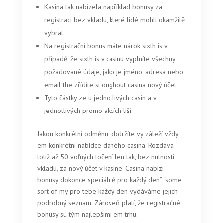
Kasina tak nabízela například bonusy za
registraci bez vkladu, které lidé mohli okamžitě
vybrat.
Na registrační bonus máte nárok sixth is v
případě, že sixth is v casinu vyplníte všechny
požadované údaje, jako je jméno, adresa nebo
email the zřídíte si oughout casina nový účet.
Tyto částky ze u jednotlivých casin a v
jednotlivých promo akcích liší.
Jakou konkrétní odměnu obdržíte vy záleží vždy
em konkrétní nabídce daného casina. Rozdáva
totiž až 50 voľných točení len tak, bez nutnosti
vkladu, za nový účet v kasíne. Casina nabízí
bonusy dokonce speciálně pro každý den” “some
sort of my pro tebe každý den vydáváme jejich
podrobný seznam. Zároveň platí, že registračné
bonusy sú tým najlepšími em trhu.