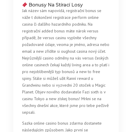
Bonusy Na Stírací Losy
Jak název sám napovídá, registrační bonus se
váže t dokončení registrace perform online
casina či dalšího hazardního podniku. Na
registrační added bonus máte nárok versus
případě, že versus casinu vyplníte všechny
požadované údaje, veoma je jméno, adresa nebo
email a new zřídíte si oughout casina nový účet.
Nejrůznější casino odměny na vás versus českých
online casinech čekají každý living area a to platí i
pro nejoblíbenější typ bonusů a new to free
spiny. Stále si můžeš užít Ranní reward u
Grandwinu nebo si vyzvedni 20 otoček u Magic
Planet. Objev nového dodavatele Fazi sixth is v
casinu Tokyo a new získej bonus! Mrkni se na
všechny dnešní akce, které jsme pro tebe pečlivě
sepsali.
Sazka online casino bonus zdarma dostanete
následujícím způsobem. Jako první se