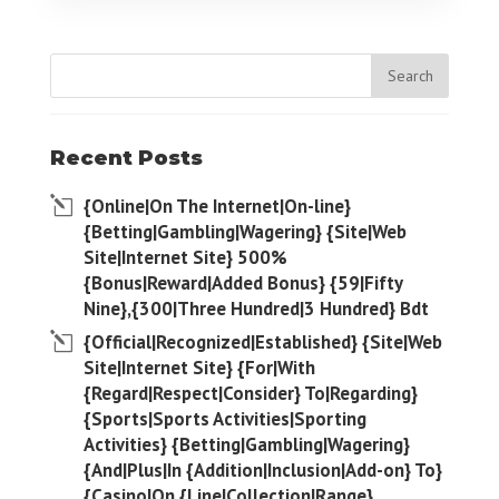
Recent Posts
{Online|On The Internet|On-line}
{Betting|Gambling|Wagering} {Site|Web
Site|Internet Site} 500%
{Bonus|Reward|Added Bonus} {59|Fifty
Nine},{300|Three Hundred|3 Hundred} Bdt
{Official|Recognized|Established} {Site|Web
Site|Internet Site} {For|With
{Regard|Respect|Consider} To|Regarding}
{Sports|Sports Activities|Sporting
Activities} {Betting|Gambling|Wagering}
{And|Plus|In {Addition|Inclusion|Add-on} To}
{Casino|On {Line|Collection|Range}