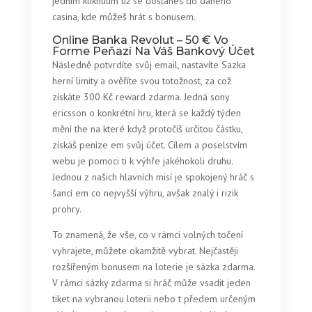
jedním kliknutím už se dostaneš do daného
casina, kde můžeš hrát s bonusem.
Online Banka Revolut – 50 € Vo
Forme Peňazí Na Váš Bankový Účet
Následně potvrdíte svůj email, nastavíte Sazka
herní limity a ověříte svou totožnost, za což
získáte 300 Kč reward zdarma. Jedná sony
ericsson o konkrétní hru, která se každý týden
mění the na které když protočíš určitou částku,
získáš peníze em svůj účet. Cílem a poselstvím
webu je pomoci ti k výhře jakéhokoli druhu.
Jednou z našich hlavních misí je spokojený hráč s
šancí em co nejvyšší výhru, avšak znalý i rizik
prohry.
To znamená, že vše, co v rámci volných točení
vyhrajete, můžete okamžitě vybrat. Nejčastěji
rozšířeným bonusem na loterie je sázka zdarma.
V rámci sázky zdarma si hráč může vsadit jeden
tiket na vybranou loterii nebo t předem určeným