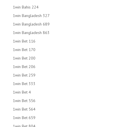
1win Bahis 224
1win Bangladesh 327
1win Bangladesh 689
1win Bangladesh 863
1win Bet 116
1win Bet 170
1win Bet 200
1win Bet 206
1win Bet 259
1win Bet 333
1win Bet 4
1win Bet 556
1win Bet 564
1win Bet 659
1win Bet 804