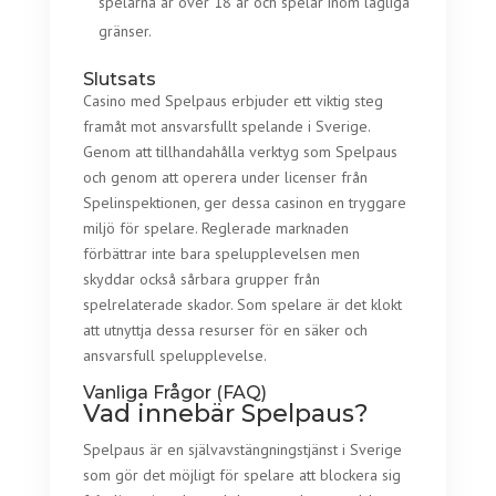
spelarna är över 18 år och spelar inom lagliga
gränser.
Slutsats
Casino med Spelpaus erbjuder ett viktig steg
framåt mot ansvarsfullt spelande i Sverige.
Genom att tillhandahålla verktyg som Spelpaus
och genom att operera under licenser från
Spelinspektionen, ger dessa casinon en tryggare
miljö för spelare. Reglerade marknaden
förbättrar inte bara spelupplevelsen men
skyddar också sårbara grupper från
spelrelaterade skador. Som spelare är det klokt
att utnyttja dessa resurser för en säker och
ansvarsfull spelupplevelse.
Vanliga Frågor (FAQ)
Vad innebär Spelpaus?
Spelpaus är en självavstängningstjänst i Sverige
som gör det möjligt för spelare att blockera sig