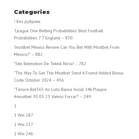
Categories
! Без рубрики
"League One Betting Probabilities: Best Football
Probabilities 7 7 England – 830
"mostbet Mexico Review Can You Bet With Mostbet From
Mexico?" – 882
"Site Betmotion De Teknik Nova! – 782
"The Way To Get The Mostbet Send A Friend Added Bonus
Code October 2024 – 456
"Timore Bet365 Ao Listo Banca Inicial 14k Playpix
#mostbet 30 05 23 Vamos Forrar!" – 249
1
1 Win 187
1 Win 237
1 Win 246