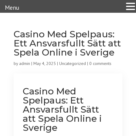
Menu
Casino Med Spelpaus:
Ett Ansvarsfullt Sätt att
Spela Online i Sverige
by
admin
|
May 4, 2025
|
Uncategorized
|
0 comments
Casino Med
Spelpaus: Ett
Ansvarsfullt Sätt
att Spela Online i
Sverige