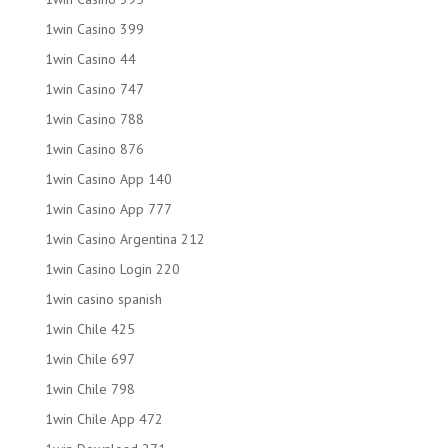
1win Casino 399
1win Casino 44
1win Casino 747
1win Casino 788
1win Casino 876
1win Casino App 140
1win Casino App 777
1win Casino Argentina 212
1win Casino Login 220
1win casino spanish
1win Chile 425
1win Chile 697
1win Chile 798
1win Chile App 472