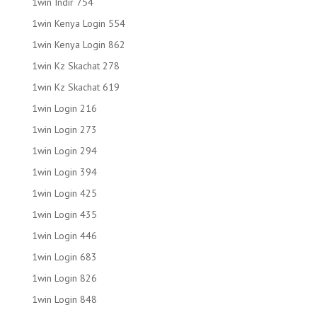
1win Indir 754
1win Kenya Login 554
1win Kenya Login 862
1win Kz Skachat 278
1win Kz Skachat 619
1win Login 216
1win Login 273
1win Login 294
1win Login 394
1win Login 425
1win Login 435
1win Login 446
1win Login 683
1win Login 826
1win Login 848