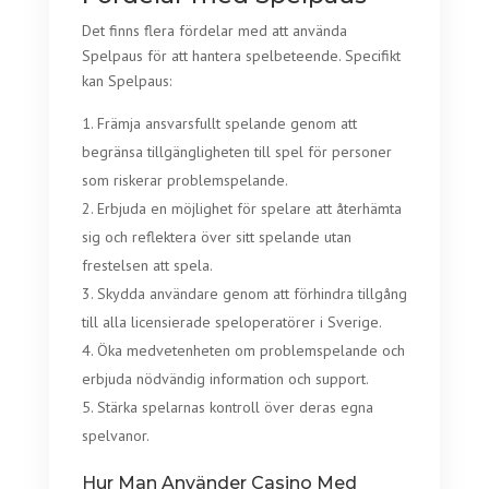
Det finns flera fördelar med att använda
Spelpaus för att hantera spelbeteende. Specifikt
kan Spelpaus:
Främja ansvarsfullt spelande genom att
begränsa tillgängligheten till spel för personer
som riskerar problemspelande.
Erbjuda en möjlighet för spelare att återhämta
sig och reflektera över sitt spelande utan
frestelsen att spela.
Skydda användare genom att förhindra tillgång
till alla licensierade speloperatörer i Sverige.
Öka medvetenheten om problemspelande och
erbjuda nödvändig information och support.
Stärka spelarnas kontroll över deras egna
spelvanor.
Hur Man Använder Casino Med