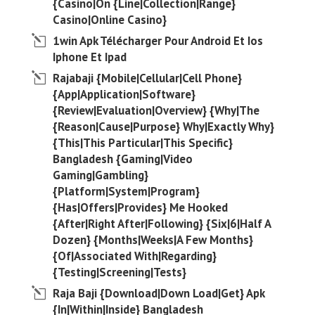
{Casino|On {Line|Collection|Range}
Casino|Online Casino}
1win Apk Télécharger Pour Android Et Ios
Iphone Et Ipad
Rajabaji {Mobile|Cellular|Cell Phone}
{App|Application|Software}
{Review|Evaluation|Overview} {Why|The
{Reason|Cause|Purpose} Why|Exactly Why}
{This|This Particular|This Specific}
Bangladesh {Gaming|Video
Gaming|Gambling}
{Platform|System|Program}
{Has|Offers|Provides} Me Hooked
{After|Right After|Following} {Six|6|Half A
Dozen} {Months|Weeks|A Few Months}
{Of|Associated With|Regarding}
{Testing|Screening|Tests}
Raja Baji {Download|Down Load|Get} Apk
{In|Within|Inside} Bangladesh