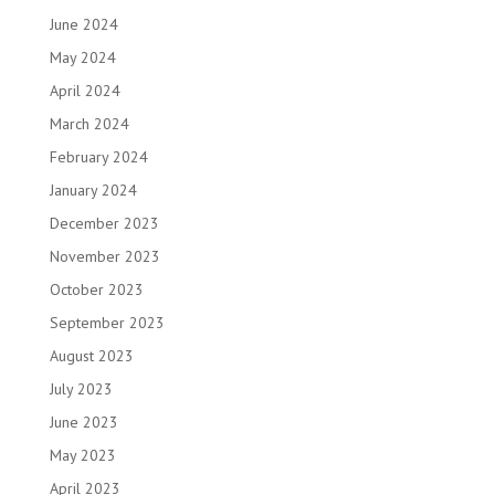
June 2024
May 2024
April 2024
March 2024
February 2024
January 2024
December 2023
November 2023
October 2023
September 2023
August 2023
July 2023
June 2023
May 2023
April 2023