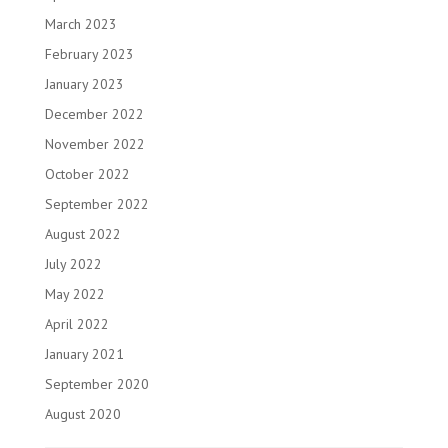
March 2023
February 2023
January 2023
December 2022
November 2022
October 2022
September 2022
August 2022
July 2022
May 2022
April 2022
January 2021
September 2020
August 2020