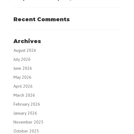
Recent Comments
Archives
August 2026
July 2026
June 2026
May 2026
April 2026
March 2026
February 2026
January 2026
November 2025
October 2025