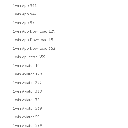
1win App 941
1win App 947
1win App 95
1win App Download 129
1win App Download 15
1win App Download 352
1win Apuestas 659
1win Aviator 14
1win Aviator 179
1win Aviator 292
1win Aviator 319
1win Aviator 391
1win Aviator 539
1win Aviator 59
1win Aviator 599