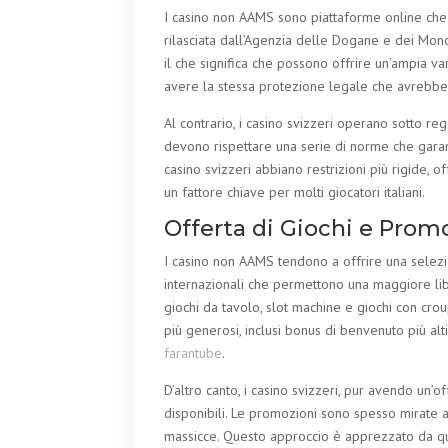
I casino non AAMS sono piattaforme online ch
rilasciata dall’Agenzia delle Dogane e dei Monopo
il che significa che possono offrire un’ampia var
avere la stessa protezione legale che avrebbe
Al contrario, i casino svizzeri operano sotto reg
devono rispettare una serie di norme che garant
casino svizzeri abbiano restrizioni più rigide,
un fattore chiave per molti giocatori italiani.
Offerta di Giochi e Prom
I casino non AAMS tendono a offrire una selezi
internazionali che permettono una maggiore libe
giochi da tavolo, slot machine e giochi con cro
più generosi, inclusi bonus di benvenuto più al
farantube
.
D’altro canto, i casino svizzeri, pur avendo un’off
disponibili. Le promozioni sono spesso mirate a
massicce. Questo approccio è apprezzato da que