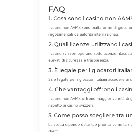
FAQ
1. Cosa sono i casino non AAM
I casino non AAMS sono piattaforme di gioco o
regolamentati da autorità internazionali.
2. Quali licenze utilizzano i cas
I casino svizzeri operano sotto licenze rilascia
elevati di sicurezza e trasparenza.
3. È legale per i giocatori itali
Sì, è legale per i giocatori italiani accedere ai 
4. Che vantaggi offrono i casi
I casino non AAMS offrono maggior varietà di g
rispetto ai casino svizzeri.
5. Come posso scegliere tra u
La scelta dipende dalle tue priorità, come la si
clienti.