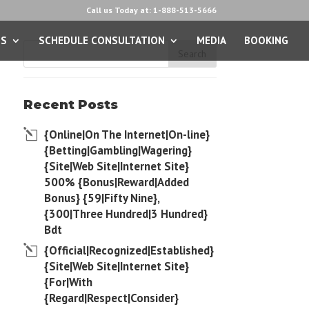
Call us Today at: 1-888-513-5666
ES
SCHEDULE CONSULTATION
MEDIA
BOOKING
Recent Posts
{Online|On The Internet|On-line}
{Betting|Gambling|Wagering}
{Site|Web Site|Internet Site}
500% {Bonus|Reward|Added
Bonus} {59|Fifty Nine},
{300|Three Hundred|3 Hundred}
Bdt
{Official|Recognized|Established}
{Site|Web Site|Internet Site}
{For|With
{Regard|Respect|Consider}