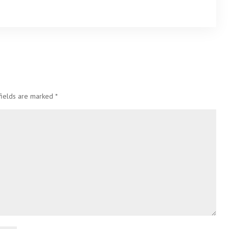
fields are marked
*