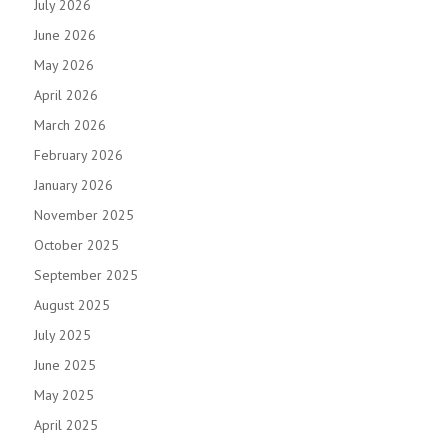
July 2026
June 2026
May 2026
April 2026
March 2026
February 2026
January 2026
November 2025
October 2025
September 2025
August 2025
July 2025
June 2025
May 2025
April 2025