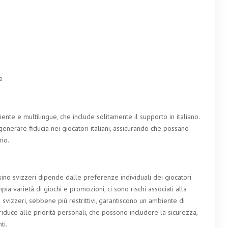
e
ciente e multilingue, che include solitamente il supporto in italiano.
erare fiducia nei giocatori italiani, assicurando che possano
io.
asino svizzeri dipende dalle preferenze individuali dei giocatori
ia varietà di giochi e promozioni, ci sono rischi associati alla
svizzeri, sebbene più restrittivi, garantiscono un ambiente di
 riduce alle priorità personali, che possono includere la sicurezza,
ti.