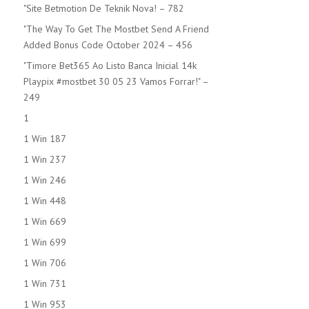
"Site Betmotion De Teknik Nova! – 782
"The Way To Get The Mostbet Send A Friend
Added Bonus Code October 2024 – 456
"Timore Bet365 Ao Listo Banca Inicial 14k
Playpix #mostbet 30 05 23 Vamos Forrar!" –
249
1
1 Win 187
1 Win 237
1 Win 246
1 Win 448
1 Win 669
1 Win 699
1 Win 706
1 Win 731
1 Win 953