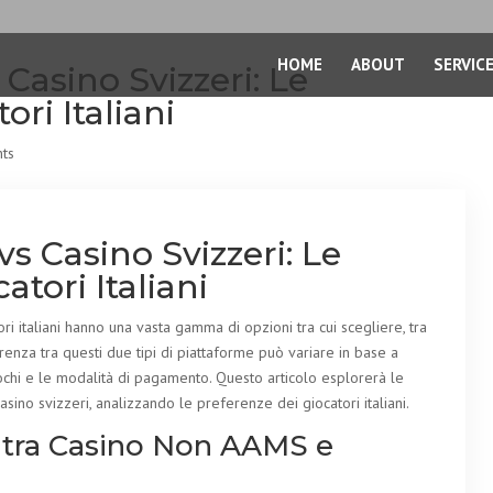
HOME
ABOUT
SERVIC
asino Svizzeri: Le
ori Italiani
ts
 Casino Svizzeri: Le
atori Italiani
i italiani hanno una vasta gamma di opzioni tra cui scegliere, tra
renza tra questi due tipi di piattaforme può variare in base a
giochi e le modalità di pagamento. Questo articolo esplorerà le
asino svizzeri, analizzando le preferenze dei giocatori italiani.
 tra Casino Non AAMS e