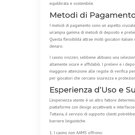
equilibrata e sostenibile.
Metodi di Pagamento e
I metodi di pagamento sono un aspetto cruciale
un’ampia gamma di metodi di deposito e prelievo,
Questa flessibilità attrae molti giocatori italia
denaro.
I casino svizzeri, sebbene abbiano una selezion
altamente sicure e affidabili. I prelievi e i dep
maggiore attenzione alle regole di verifica pe
per giocatori che cercano sicurezza e protezio
Esperienza d’Uso e Su
L’esperienza utente è un altro fattore determina
piattaforme con design accattivanti e interfacce
Tuttavia, il servizio di supporto clienti potreb
barriere linguistiche.
I casino non AAMS offrono: