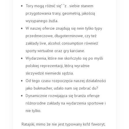
Tory mogą różnić się” “z . siebie stanem
przygotowania trasy, geometrią, jakością
wysypanego żużla.
W naszej ofercie znajdują się nein tylko typy
przedmeczowe, długoterminowe, czy też
zakłady live, alcohol consumption również
sporty wirtualne oraz gry karciane.
Wydarzenia, które nie skończyło się po myśli
polskiej reprezentacji, którą wyraźnie
skrzywdził niemiecki sędzia.
Od tego czasu rozpoczęcia naszej działalności
jako bukmacher, udało nam się zebrać du?
Dynamicznie rozwijająca się branża oferuje
różnorodne zakłady na wydarzenia sportowe i
nie tylko.
Ratajski, mimo że nie jest typowany ksfd faworyt,