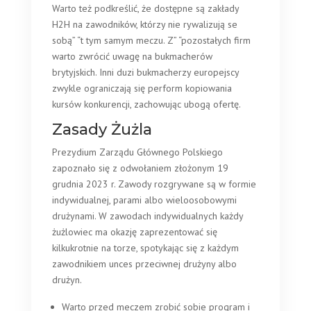
Warto też podkreślić, że dostępne są zakłady
H2H na zawodników, którzy nie rywalizują se
sobą” “t tym samym meczu. Z” “pozostałych firm
warto zwrócić uwagę na bukmacherów
brytyjskich. Inni duzi bukmacherzy europejscy
zwykle ograniczają się perform kopiowania
kursów konkurencji, zachowując ubogą ofertę.
Zasady Żużla
Prezydium Zarządu Głównego Polskiego
zapoznało się z odwołaniem złożonym 19
grudnia 2023 r. Zawody rozgrywane są w formie
indywidualnej, parami albo wieloosobowymi
drużynami. W zawodach indywidualnych każdy
żużlowiec ma okazję zaprezentować się
kilkukrotnie na torze, spotykając się z każdym
zawodnikiem unces przeciwnej drużyny albo
drużyn.
Warto przed meczem zrobić sobie program i