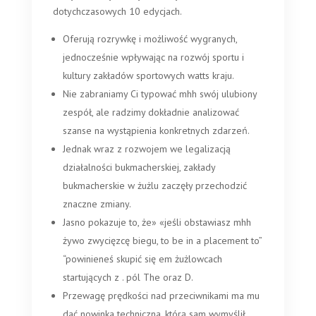
dotychczasowych 10 edycjach.
Oferują rozrywkę i możliwość wygranych,
jednocześnie wpływając na rozwój sportu i
kultury zakładów sportowych watts kraju.
Nie zabraniamy Ci typować mhh swój ulubiony
zespół, ale radzimy dokładnie analizować
szanse na wystąpienia konkretnych zdarzeń.
Jednak wraz z rozwojem we legalizacją
działalności bukmacherskiej, zakłady
bukmacherskie w żużlu zaczęły przechodzić
znaczne zmiany.
Jasno pokazuje to, że» «jeśli obstawiasz mhh
żywo zwycięzcę biegu, to be in a placement to”
“powinieneś skupić się em żużlowcach
startujących z . pól The oraz D.
Przewagę prędkości nad przeciwnikami ma mu
dać nowinka techniczna, którą sam wymyślił.