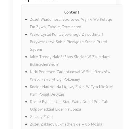
Content
Żużel Wiadomości Sportowe, Wyniki We Relacje
Em Żywo, Tabele, Terminarze
Wykorzystał Kontuzjowanego Zawodnika I
Przywłaszczył Sobie Pieniądze Stanie Przed
Sądem
Jakie Trendy Nale?a?oby Śledzić W Zakładach
Bukmacherskich?
Nicki Pedersen Zadebiutował W Stali Rzeszów
Wielki Faworyt Ligi Pokonany
Koniec Nadziei Na Ligowy Żużel W Tym Mieście!
Pzm Podjął Decyzję
Dostał Pytanie Um Start Watts Grand Prix Tak
Odpowiedział Lider Falubazu
Zasady Żużla
Żużel Zakłady Bukmacherskie – Co Można