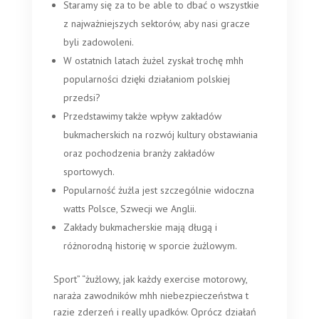
Staramy się za to be able to dbać o wszystkie
z najważniejszych sektorów, aby nasi gracze
byli zadowoleni.
W ostatnich latach żużel zyskał trochę mhh
popularności dzięki działaniom polskiej
przedsi?
Przedstawimy także wpływ zakładów
bukmacherskich na rozwój kultury obstawiania
oraz pochodzenia branży zakładów
sportowych.
Popularność żużla jest szczególnie widoczna
watts Polsce, Szwecji we Anglii.
Zakłady bukmacherskie mają długą i
różnorodną historię w sporcie żużlowym.
Sport” “żużlowy, jak każdy exercise motorowy,
naraża zawodników mhh niebezpieczeństwa t
razie zderzeń i really upadków. Oprócz działań