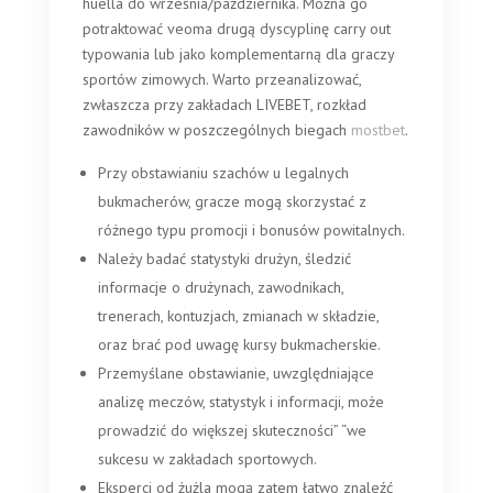
huella do września/października. Można go
potraktować veoma drugą dyscyplinę carry out
typowania lub jako komplementarną dla graczy
sportów zimowych. Warto przeanalizować,
zwłaszcza przy zakładach LIVEBET, rozkład
zawodników w poszczególnych biegach
mostbet
.
Przy obstawianiu szachów u legalnych
bukmacherów, gracze mogą skorzystać z
różnego typu promocji i bonusów powitalnych.
Należy badać statystyki drużyn, śledzić
informacje o drużynach, zawodnikach,
trenerach, kontuzjach, zmianach w składzie,
oraz brać pod uwagę kursy bukmacherskie.
Przemyślane obstawianie, uwzględniające
analizę meczów, statystyk i informacji, może
prowadzić do większej skuteczności” “we
sukcesu w zakładach sportowych.
Eksperci od żużla mogą zatem łatwo znaleźć