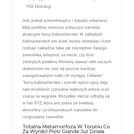
PGE Ekstraligi.
Jeśli jednak pokombinujesz i actually odejmiesz
kilka punktów, wówczas zobaczysz bardziej
atrakcyjne kursy bukmacherskie. W zakładach
bukmacherskich em żużel można obstawiać różne
rodzaje zakładów, takie jak zwycięstwo danego
zawodnika, kolejność na mecie, czy ilość
zdobytych punktów. Możemy stawiać mhh naszych
ulubieńców we czuć się jeszcze bardziej
zaangażowanymi watts ich występy. Ciekawe”
“kursy bukmacherskie i szeroki wybór opcji dają
nam możliwość czerpania większych emocji oraz
szansę na wygrane. Wszystkie mecze odbędą się
w hali XYZ, która jest znana ze świetnej
atmosfery i profesjonalnych warunków do
rozgrywania zawodów.
Totalna Metamorfoza W Toruniu Co
Za Wyniki! Piotr Grande Już Działa