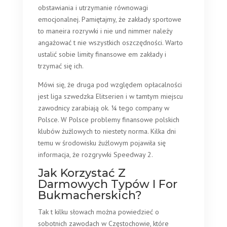
obstawiania i utrzymanie równowagi
emocjonalnej. Pamiętajmy, że zakłady sportowe
to maneira rozrywki i nie und nimmer należy
angażować t nie wszystkich oszczędności. Warto
ustalić sobie limity finansowe em zakłady i
trzymać się ich.
Mówi się, że druga pod względem opłacalności
jest liga szwedzka Elitserien i w tamtym miejscu
zawodnicy zarabiają ok. ¼ tego company w
Polsce. W Polsce problemy finansowe polskich
klubów żużlowych to niestety norma. Kilka dni
temu w środowisku żużlowym pojawiła się
informacja, że rozgrywki Speedway 2.
Jak Korzystać Z
Darmowych Typów I For
Bukmacherskich?
Tak t kilku słowach można powiedzieć o
sobotnich zawodach w Częstochowie, które