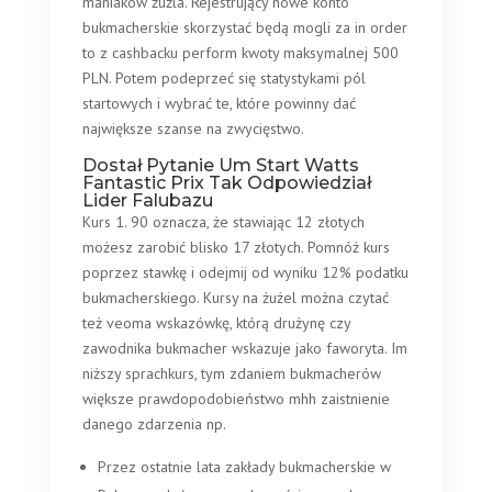
maniaków żużla. Rejestrujący nowe konto
bukmacherskie skorzystać będą mogli za in order
to z cashbacku perform kwoty maksymalnej 500
PLN. Potem podeprzeć się statystykami pól
startowych i wybrać te, które powinny dać
największe szanse na zwycięstwo.
Dostał Pytanie Um Start Watts
Fantastic Prix Tak Odpowiedział
Lider Falubazu
Kurs 1. 90 oznacza, że stawiając 12 złotych
możesz zarobić blisko 17 złotych. Pomnóż kurs
poprzez stawkę i odejmij od wyniku 12% podatku
bukmacherskiego. Kursy na żużel można czytać
też veoma wskazówkę, którą drużynę czy
zawodnika bukmacher wskazuje jako faworyta. Im
niższy sprachkurs, tym zdaniem bukmacherów
większe prawdopodobieństwo mhh zaistnienie
danego zdarzenia np.
Przez ostatnie lata zakłady bukmacherskie w