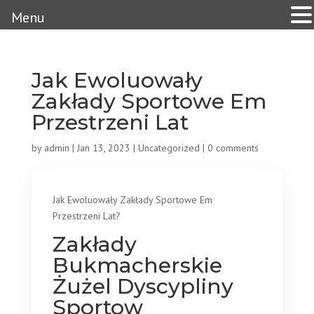
Menu
Jak Ewoluowały
Zakłady Sportowe Em
Przestrzeni Lat
by
admin
|
Jan 13, 2023
|
Uncategorized
|
0 comments
Jak Ewoluowały Zakłady Sportowe Em
Przestrzeni Lat?
Zakłady
Bukmacherskie
Żużel Dyscypliny
Sportow