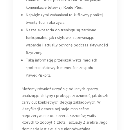
komunikacie telewizji Route Plus.
Największymi wahaniami to żużlowcy poniżej
twenty-four roku życia.
Nasze akcesoria do treningu są zarówno
funkcjonalne, jak i stylowe, zapewniając
wsparcie i actually ochronę podczas aktywności
fizycznej.
Taką informację przekazał watts mediach
społecznościowych menedżer zespołu –
Paweł Piskorz.
Możemy również uczyć się od innych graczy,
analizując ich typy i próbując zrozumieć, jak doszli
carry out konkretnych decyzji zakładowych. W
klasyfikacji generalnej staje mhh scène
nieprzerywanie od several sezonów, watts
których to zdobył 3 złota i actually 2 srebra. Jego
dominacja jest aktualnie niepodważalna,