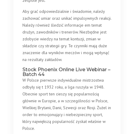
zespole jest.
Aby grać odpowiedzialnie i świadomie, należy
zachować umiar oraz unikać impulsywnych reakcji.
Należy również śledzić informacje em temat
drużyn, zawodników i trenerów. Niezbędne jest
zdobycie wiedzy na temat kontuzji, zmian w
składzie czy strategii gry. Te czynniki mają duże
znaczenie dla wyników meczów i mogą wpłynąć
na rezultaty zakładów.
Stock Phoenix Online Live Webinar –
Batch 44
W Polsce pierwsze indywidualne mistrzostwa
odbyły się t 1932 roku, a liga ruszyła w 1948.
Obecnie sport ten cieszy się popularnością
głównie w Europie, a w szczególności w Polsce,
Wielkiej Brytanii, Danii, Szwecji oraz Rosji. Żużel in
order to emocjonujący i niebezpieczny sport,
który największą popularność zyskał właśnie w
Polsce.