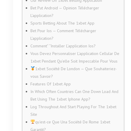
Our Review On 1xbet Betting Application
Bet Put Android — Opinion Télécharger
L’application?
Sports Betting About The 1xbet App
Bet Pour Ios — Comment Télécharger
L’application?
Comment” “Installer L’application Ios?
Vous Devez Personnaliser L’application Cellular De
1xbet Pendant Qu’elle Soit Impeccable Pour Vous
1xbet Société De London — Que Souhaiteriez-
vous Savoir?
Features Of 1xbet App
In Which Often Countries Can One Down Load And
Bet Using The 1xbet Iphone App?
Log Throughout And Start Playing For The 1xbet
Site
qu’est-ce Que Una Société De Rome 1xbet
Garantit?