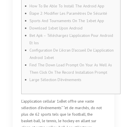
How To Be Able To Install The Android App
Étape 2: Modifier Les Paramètres De Sécurité
Sports And Tournaments On The 1xbet App
Download 1xbet Upon Android
Bet Apk – Téléchargez L’application Pour Android
Et Ios
Configuration De L’écran D’accueil De L’application
Android 1xbet
Find The Down Load Prompt On Your As Well As
Then Click On The Record Installation Prompt
Large Sélection D’événements
L’application cellular 1xBet offre une vaste
sélection d’événements” “et de marchés, do not
plus de 62 sports tels que le football, the
basket-ball, le tennis, le hockey en allant sur