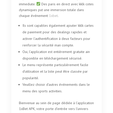
immediate.
Des paris en direct avec kklk cotes
dynamiques put une immersion totale dans
chaque événement
1xbet
.
Ils sont capables également ajouter kklk cartes
de paiement pour des dealings rapides et
activer l’authentification à deux facteurs pour
renforcer la sécurité man compte.
Oui, l’application est entièrement gratuite ain
disponible en téléchargement sécurisé.
Le menu représente particulièrement facile
d’utilisation et la liste peut être classée par
popularité.
Veuillez choisir d’autres événements dans le
menu des sports activities.
Bienvenue au sein de page dédiée à l’application
1xBet APK, votre porte d’entrée vers l’univers