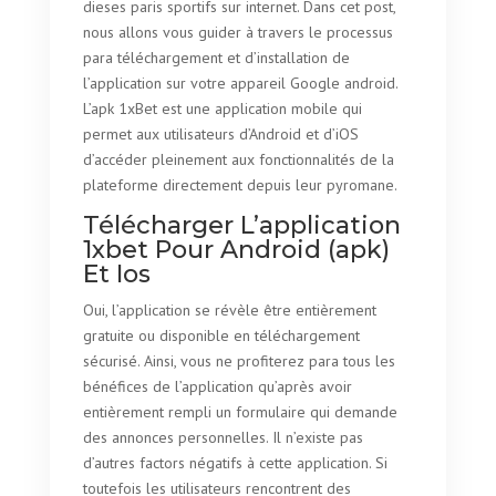
dieses paris sportifs sur internet. Dans cet post,
nous allons vous guider à travers le processus
para téléchargement et d’installation de
l’application sur votre appareil Google android.
L’apk 1xBet est une application mobile qui
permet aux utilisateurs d’Android et d’iOS
d’accéder pleinement aux fonctionnalités de la
plateforme directement depuis leur pyromane.
Télécharger L’application
1xbet Pour Android (apk)
Et Ios
Oui, l’application se révèle être entièrement
gratuite ou disponible en téléchargement
sécurisé. Ainsi, vous ne profiterez para tous les
bénéfices de l’application qu’après avoir
entièrement rempli un formulaire qui demande
des annonces personnelles. Il n’existe pas
d’autres factors négatifs à cette application. Si
toutefois les utilisateurs rencontrent des