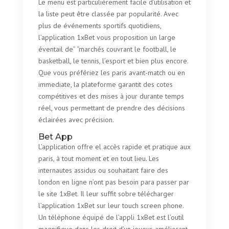
Le menu est particulièrement facile d’utilisation et
la liste peut être classée par popularité. Avec
plus de événements sportifs quotidiens,
l’application 1xBet vous proposition un large
éventail de” “marchés couvrant le football, le
basketball, le tennis, l’esport et bien plus encore.
Que vous préfériez les paris avant-match ou en
immediate, la plateforme garantit des cotes
compétitives et des mises à jour durante temps
réel, vous permettant de prendre des décisions
éclairées avec précision.
Bet App
L’application offre el accès rapide et pratique aux
paris, à tout moment et en tout lieu. Les
internautes assidus ou souhaitant faire des
london en ligne n’ont pas besoin para passer par
le site 1xBet. Il leur suffit sobre télécharger
l’application 1xBet sur leur touch screen phone.
Un téléphone équipé de l’appli 1xBet est l’outil