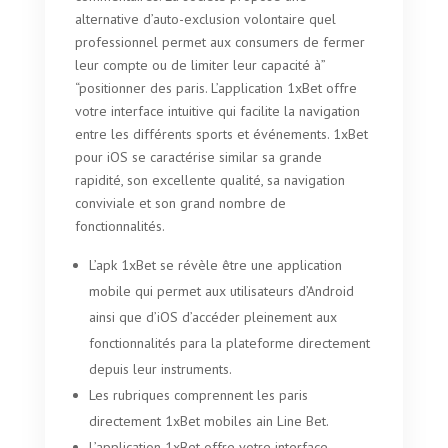
alternative d’auto-exclusion volontaire quel
professionnel permet aux consumers de fermer
leur compte ou de limiter leur capacité à”
“positionner des paris. L’application 1xBet offre
votre interface intuitive qui facilite la navigation
entre les différents sports et événements. 1xBet
pour iOS se caractérise similar sa grande
rapidité, son excellente qualité, sa navigation
conviviale et son grand nombre de
fonctionnalités.
L’apk 1xBet se révèle être une application
mobile qui permet aux utilisateurs d’Android
ainsi que d’iOS d’accéder pleinement aux
fonctionnalités para la plateforme directement
depuis leur instruments.
Les rubriques comprennent les paris
directement 1xBet mobiles ain Line Bet.
L’application 1xBet offre votre interface