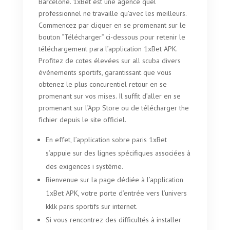
Barcelone. 1xBet est une agence quel
professionnel ne travaille qu’avec les meilleurs.
Commencez par cliquer en se promenant sur le
bouton “Télécharger” ci-dessous pour retenir le
téléchargement para l’application 1xBet APK.
Profitez de cotes élevées sur all scuba divers
événements sportifs, garantissant que vous
obtenez le plus concurentiel retour en se
promenant sur vos mises. Il suffit d’aller en se
promenant sur l’App Store ou de télécharger the
fichier depuis le site officiel.
En effet, l’application sobre paris 1xBet
s’appuie sur des lignes spécifiques associées à
des exigences i système.
Bienvenue sur la page dédiée à l’application
1xBet APK, votre porte d’entrée vers l’univers
kklk paris sportifs sur internet.
Si vous rencontrez des difficultés à installer