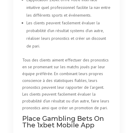
intuitive quel professionnel facilite la nav entre
les différents sports et événements.
Les clients peuvent facilement évaluer la
probabilité d’un résultat systems d’un autre,
réaliser leurs pronostics et créer un discount
de pari.
Tous des clients aiment effectuer des pronostics
en se promenant sur les matchs joués par leur
équipe préférée. En combinant leurs propres
conscience à des statistiques fiables, leurs
pronostics peuvent leur rapporter de l’argent.
Les clients peuvent facilement évaluer la
probabilité d’un résultat ou d’un autre, faire leurs
pronostics ainsi que créer un promotion de pari.
Place Gambling Bets On
The 1xbet Mobile App