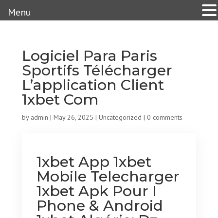
Menu
Logiciel Para Paris
Sportifs Télécharger
L’application Client
1xbet Com
by
admin
|
May 26, 2025
|
Uncategorized
|
0 comments
1xbet App 1xbet
Mobile Telecharger
1xbet Apk Pour I
Phone & Android