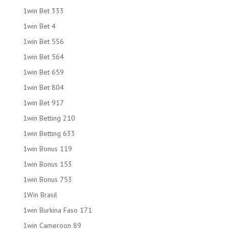
1win Bet 333
1win Bet 4
1win Bet 556
1win Bet 564
1win Bet 659
1win Bet 804
1win Bet 917
1win Betting 210
1win Betting 633
1win Bonus 119
1win Bonus 153
1win Bonus 753
1Win Brasil
1win Burkina Faso 171
1win Cameroon 89