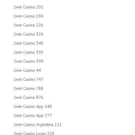
1win Casino 201
1win Casino 204
1win Casino 226
1win Casino 326
1win Casino 340
1win Casino 395
1win Casino 399
1win Casino 44
1win Casino 747
1win Casino 788
1win Casino 876
1win Casino App 140
1win Casino App 777
1win Casino Argentina 212
1win Casino Login 220