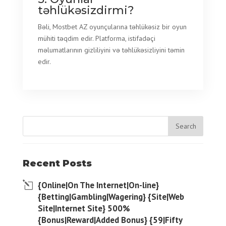
təhlükəsizdirmi?
Bəli, Mostbet AZ oyunçularına təhlükəsiz bir oyun
mühiti təqdim edir. Platforma, istifadəçi
məlumatlarının gizliliyini və təhlükəsizliyini təmin
edir.
Recent Posts
{Online|On The Internet|On-line}
{Betting|Gambling|Wagering} {Site|Web
Site|Internet Site} 500%
{Bonus|Reward|Added Bonus} {59|Fifty