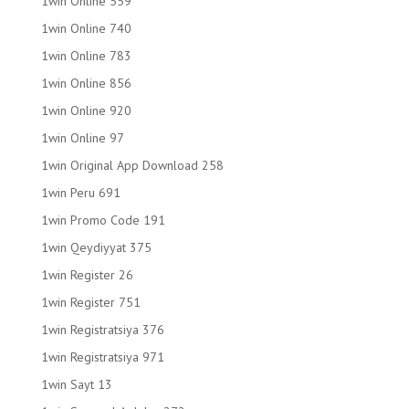
1win Online 559
1win Online 740
1win Online 783
1win Online 856
1win Online 920
1win Online 97
1win Original App Download 258
1win Peru 691
1win Promo Code 191
1win Qeydiyyat 375
1win Register 26
1win Register 751
1win Registratsiya 376
1win Registratsiya 971
1win Sayt 13