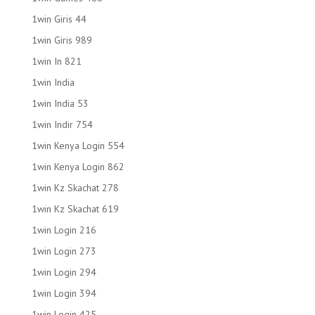
1win Giris 44
1win Giris 989
1win In 821
1win India
1win India 53
1win Indir 754
1win Kenya Login 554
1win Kenya Login 862
1win Kz Skachat 278
1win Kz Skachat 619
1win Login 216
1win Login 273
1win Login 294
1win Login 394
1win Login 425