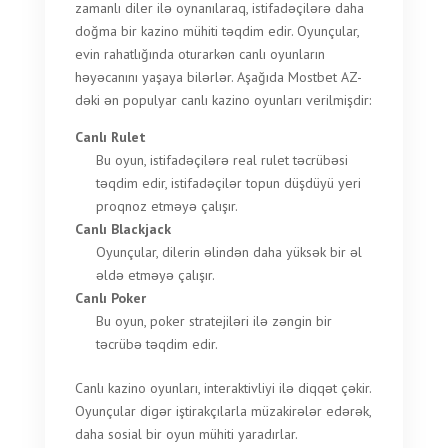
zamanlı diler ilə oynanılaraq, istifadəçilərə daha
doğma bir kazino mühiti təqdim edir. Oyunçular,
evin rahatlığında oturarkən canlı oyunların
həyəcanını yaşaya bilərlər. Aşağıda Mostbet AZ-
dəki ən populyar canlı kazino oyunları verilmişdir:
Canlı Rulet
Bu oyun, istifadəçilərə real rulet təcrübəsi
təqdim edir, istifadəçilər topun düşdüyü yeri
proqnoz etməyə çalışır.
Canlı Blackjack
Oyunçular, dilerin əlindən daha yüksək bir əl
əldə etməyə çalışır.
Canlı Poker
Bu oyun, poker stratejiləri ilə zəngin bir
təcrübə təqdim edir.
Canlı kazino oyunları, interaktivliyi ilə diqqət çəkir.
Oyunçular digər iştirakçılarla müzakirələr edərək,
daha sosial bir oyun mühiti yaradırlar.