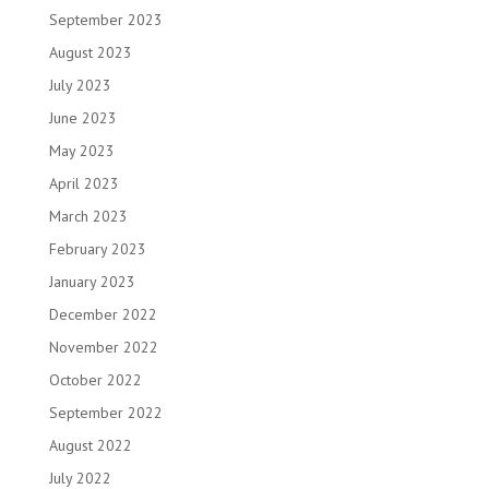
September 2023
August 2023
July 2023
June 2023
May 2023
April 2023
March 2023
February 2023
January 2023
December 2022
November 2022
October 2022
September 2022
August 2022
July 2022