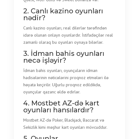
2. Canlı kazino oyunları
nədir?
Canlı kazino oyunları, real dilerlər tərəfindən
idarə olunan onlayn oyunlardır. İstifadəçilər real
zamanlı olaraq bu oyunları oynaya bilərlər.
3. İdman bahis oyunları
necə işləyir?
İdman bahis oyunları, oyunçuların idman
hadisələrinin nəticələrini proqnoz etmələri ilə
həyata keçirilir. Uğurlu proqnoz edildikdə,
oyunçular qazanc əldə edirlər.
4. Mostbet AZ-də kart
oyunları hansılardır?
Mostbet AZ-də Poker, Blackjack, Baccarat və
Sekizlik kimi məşhur kart oyunları mövcuddur.
5. Oyunlar