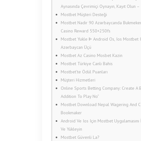
Aynasında Çevrimiçi Oynayın, Kayıt Olun –
Mostbet Müşteri Desteği
Mostbet Nadir 90 Azərbaycanda Bukmeke
Casino Reward 550+250fs
Mostbet Yukle ᐈ Android Os, Ios Mostbet I
Azərbaycan Üçü
Mostbet Az Casino Mosbet Kazin
Mostbet Türkiye Canlı Bahis
Mostbet’te Ödül Puanları
Müşteri Hizmetleri
Online Sports Betting Company: Create A B
Addition To Play No”
Mostbet Download Nepal Wagering And C
Bookmaker
Android Ve Ios Için Mostbet Uygulamasını İ
Ve Yükleyin
Mostbet Güvenli La?