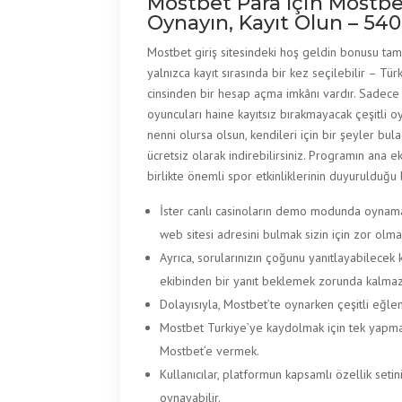
Mostbet Para Için Mostbe
Oynayın, Kayıt Olun – 540
Mostbet giriş sitesindeki hoş geldin bonusu ta
yalnızca kayıt sırasında bir kez seçilebilir – Tü
cinsinden bir hesap açma imkânı vardır. Sadece
oyuncuları haine kayıtsız bırakmayacak çeşitli o
nenni olursa olsun, kendileri için bir şeyler b
ücretsiz olarak indirebilirsiniz. Programın ana 
birlikte önemli spor etkinliklerinin duyurulduğu 
İster canlı casinoların demo modunda oynamay
web sitesi adresini bulmak sizin için zor olma
Ayrıca, sorularınızın çoğunu yanıtlayabilecek
ekibinden bir yanıt beklemek zorunda kalmaz
Dolayısıyla, Mostbet’te oynarken çeşitli eğle
Mostbet Turkiye’ye kaydolmak için tek yapma
Mostbet’e vermek.
Kullanıcılar, platformun kapsamlı özellik setini
oynayabilir.