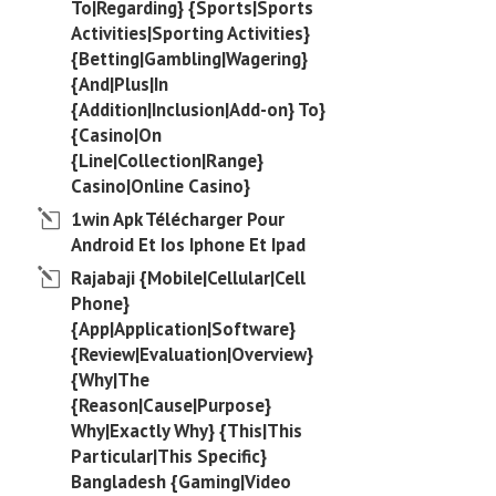
To|Regarding} {Sports|Sports
Activities|Sporting Activities}
{Betting|Gambling|Wagering}
{And|Plus|In
{Addition|Inclusion|Add-on} To}
{Casino|On
{Line|Collection|Range}
Casino|Online Casino}
1win Apk Télécharger Pour
Android Et Ios Iphone Et Ipad
Rajabaji {Mobile|Cellular|Cell
Phone}
{App|Application|Software}
{Review|Evaluation|Overview}
{Why|The
{Reason|Cause|Purpose}
Why|Exactly Why} {This|This
Particular|This Specific}
Bangladesh {Gaming|Video