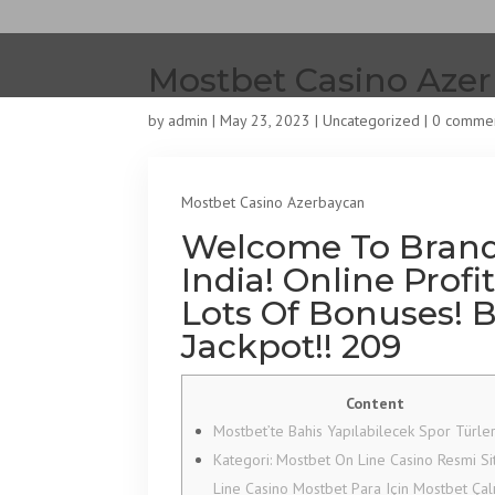
Mostbet Casino Aze
by
admin
|
May 23, 2023
|
Uncategorized
|
0 comme
Mostbet Casino Azerbaycan
Welcome To Brand
India! Online Profi
Lots Of Bonuses! B
Jackpot!! 209
Content
Mostbet’te Bahis Yapılabilecek Spor Türler
Kategori: Mostbet On Line Casino Resmi S
Line Casino Mostbet Para Için Mostbet Ça