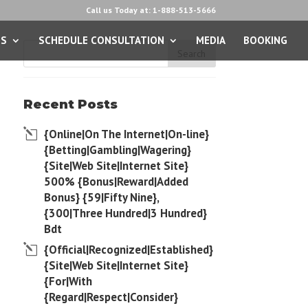
Call us Today at: 1-888-513-5666
ES
SCHEDULE CONSULTATION
MEDIA
BOOKING
Recent Posts
{Online|On The Internet|On-line}
{Betting|Gambling|Wagering}
{Site|Web Site|Internet Site}
500% {Bonus|Reward|Added
Bonus} {59|Fifty Nine},
{300|Three Hundred|3 Hundred}
Bdt
{Official|Recognized|Established}
{Site|Web Site|Internet Site}
{For|With
{Regard|Respect|Consider}