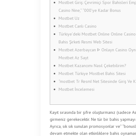
Mostbet Giriş: Çevrimiçi Spor Bahisleri Em
Casino Nine,” “000’ye Kadar Bonus
Mostbet Uz
Mostbet Canlı Casino
Türkiye’deki Mostbet Online Online Casino
Bahis Şirketi Resmi Web Sitesi
Mostbet Azerbaycan ᐈ Onlayn Casino Oyn
Mostbet Az Sayt
Mostbet Kazancımı Nasıl Çekebilirim?
Mostbet Türkiye Mostbet Bahis Sitesi
“mostbet Tr Resmî Net Sitesinde Giriş Ve 
Mostbet İncelemesi
Kayıt sırasında bir şifre oluşturmanız (sadece A
girmeniz gerekecektir. Ne tür bir bahis yapmayı 
Ayrıca, sık sık sunulan promosyonlar ve” “bonuslar
devam etmekte olan etkinliklere bahis oynaması