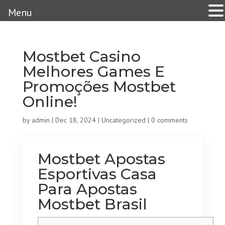
Menu
Mostbet Casino
Melhores Games E
Promoções Mostbet
Online!
by
admin
|
Dec 18, 2024
|
Uncategorized
|
0 comments
Mostbet Apostas
Esportivas Casa
Para Apostas
Mostbet Brasil