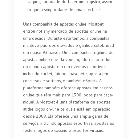
saques, facilidade de fazer um registro, assim
lo que a simplicidade de uma interface.
Uma companhia de apostas online, Mostbet
entrou not any mercado de apostas online há
uma década. Durante este tempo, a companhia
manteve padrões elevados e ganhou celebridad
em quase 93 países. Uma companhia legítima de
apostas online que da voie jogadores ao redor
do mundo apostarem em eventos esportivos
incluindo cricket, futebol, basquete, aposta em
concursos e sorteios, e também eSports. A
plataforma também oferece apostas em casinos
online que têm mais para 1300 jogos para caça-
níquel. A Mostbet é uma plataforma de apostas
at the jogos on-line os quais está em operação
desde 2009. Ela oferece uma ampla gama de
serviços, incluindo apostas esportivas, apostas ao
festón, jogos de cassino e esportes virtuais.