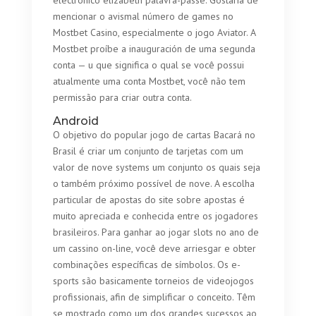
electrónico elizabeth palavra-passe. Gostaria de
mencionar o avismal número de games no
Mostbet Casino, especialmente o jogo Aviator. A
Mostbet proíbe a inauguración de uma segunda
conta — u que significa o qual se você possui
atualmente uma conta Mostbet, você não tem
permissão para criar outra conta.
Android
O objetivo do popular jogo de cartas Bacará no
Brasil é criar um conjunto de tarjetas com um
valor de nove systems um conjunto os quais seja
o também próximo possível de nove. A escolha
particular de apostas do site sobre apostas é
muito apreciada e conhecida entre os jogadores
brasileiros. Para ganhar ao jogar slots no ano de
um cassino on-line, você deve arriesgar e obter
combinações específicas de símbolos. Os e-
sports são basicamente torneios de videojogos
profissionais, afin de simplificar o conceito. Têm
se mostrado como um dos grandes sucessos ao