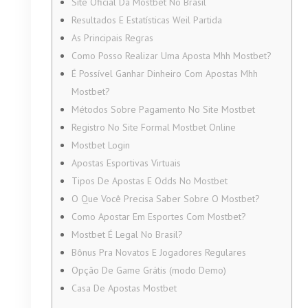
Site Oficial Da Mostbet No Brasil
Resultados E Estatísticas Weil Partida
As Principais Regras
Como Posso Realizar Uma Aposta Mhh Mostbet?
É Possível Ganhar Dinheiro Com Apostas Mhh
Mostbet?
Métodos Sobre Pagamento No Site Mostbet
Registro No Site Formal Mostbet Online
Mostbet Login
Apostas Esportivas Virtuais
Tipos De Apostas E Odds No Mostbet
O Que Você Precisa Saber Sobre O Mostbet?
Como Apostar Em Esportes Com Mostbet?
Mostbet É Legal No Brasil?
Bônus Pra Novatos E Jogadores Regulares
Opção De Game Grátis (modo Demo)
Casa De Apostas Mostbet