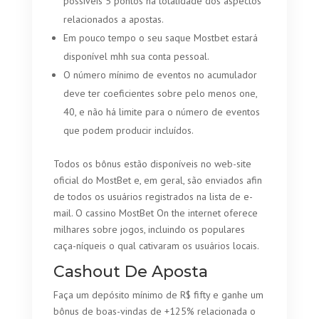
possíveis 5 pontos na totalidade dos aspectos
relacionados a apostas.
Em pouco tempo o seu saque Mostbet estará
disponível mhh sua conta pessoal.
O número mínimo de eventos no acumulador
deve ter coeficientes sobre pelo menos one,
40, e não há limite para o número de eventos
que podem producir incluídos.
Todos os bônus estão disponíveis no web-site
oficial do MostBet e, em geral, são enviados afin
de todos os usuários registrados na lista de e-
mail. O cassino MostBet On the internet oferece
milhares sobre jogos, incluindo os populares
caça-níqueis o qual cativaram os usuários locais.
Cashout De Aposta
Faça um depósito mínimo de R$ fifty e ganhe um
bônus de boas-vindas de +125% relacionada o