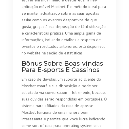
estiver em movimento é descarregar a new
aplicação móvel Mostbet. É o método ideal para
ze manter actualizado sobre as suas apostas
assim como os eventos desportivos de que
gosta, graças à sua disposição de fácil utilização
e características práticas. Uma ampla gama de
informações, incluindo detalhes a respeito de
eventos e resultados anteriores, está disponível
no website na seção de estatísticas.
Bônus Sobre Boas-vindas
Para E-sports E Cassinos
Em caso de dúvidas, um suporte ao cliente do
Mostbet estará a sua disposição e pode ser
solicitado via conversation – felizmente, because
suas dúvidas serão respondidas em português. O
sistema para afiliados da casa de apostas
Mostbet funciona de uma manera bem
interessante e permite que você lucre indicando
some sort of casa para operating system seus