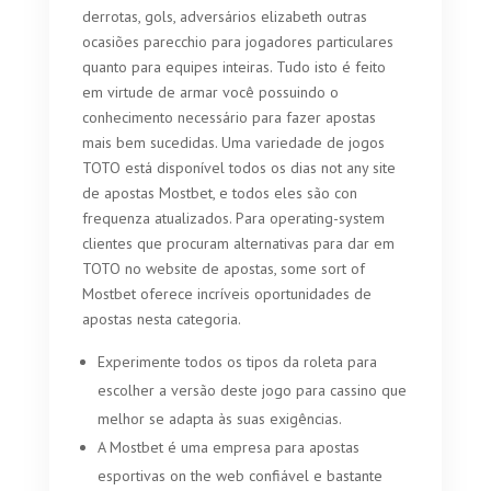
derrotas, gols, adversários elizabeth outras
ocasiões parecchio para jogadores particulares
quanto para equipes inteiras. Tudo isto é feito
em virtude de armar você possuindo o
conhecimento necessário para fazer apostas
mais bem sucedidas. Uma variedade de jogos
TOTO está disponível todos os dias not any site
de apostas Mostbet, e todos eles são con
frequenza atualizados. Para operating-system
clientes que procuram alternativas para dar em
TOTO no website de apostas, some sort of
Mostbet oferece incríveis oportunidades de
apostas nesta categoria.
Experimente todos os tipos da roleta para
escolher a versão deste jogo para cassino que
melhor se adapta às suas exigências.
A Mostbet é uma empresa para apostas
esportivas on the web confiável e bastante