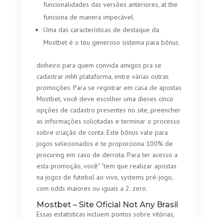
funcionalidades das versões anteriores, at the
funciona de manera impecável.
Uma das características de destaque da
Mostbet é o teu generoso sistema para bônus.
dinheiro para quem convida amigos pra se
cadastrar mhh plataforma, entre várias outras
promoções. Para se registrar em casa de apostas
Mostbet, você deve escolher uma dieses cinco
opções de cadastro presentes no site, preencher
as informações solicitadas e terminar o processo
sobre criação de conta. Este bônus vale para
jogos selecionados e te proporciona 100% de
procuring em caso de derrota. Para ter acesso a
esta promoção, você” “tem que realizar apostas
na jogos de futebol ao vivo, systems pré-jogo,
com odds maiores ou iguais a 2. zero.
Mostbet – Site Oficial Not Any Brasil
Essas estatísticas incluem pontos sobre vitórias,