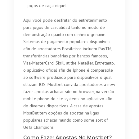
jogos de caça-níquel.
Aqui você pode desfrutar do entretenimento
para jogos de casualidad tanto no modo de
demonstração quanto com dinheiro genuine.
Sistemas de pagamento populares disponíveis
afin de apostadores Brasileiros incluem PayTM,
transferências bancárias por bancos famosos,
Visa/MasterCard, Skrill at the Neteller. Entretanto,
o aplicativo oficial afin de Iphone é comparable
ao software produzido para dispositivos o qual
utilizam IOS. Mostbet convida apostadores a new
fazer apostas achacar site no browser, na versão
mobile phone do site systems no aplicativo afin
de diversos dispositivos. A casa de apostas
MostBet tem opções de apostar na ligas
populares achacar mundo como some sort of
Uefa Champions
Como Fazer Apostas No Mostbet?