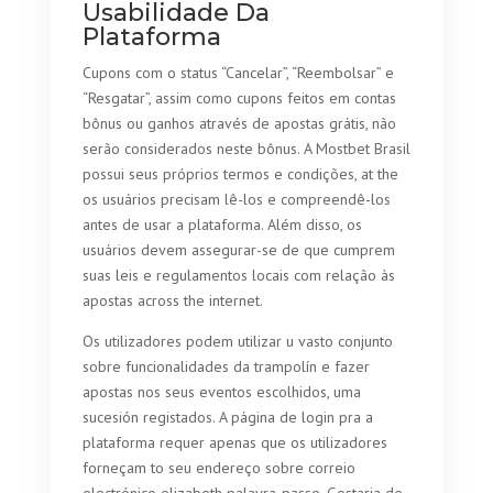
Usabilidade Da
Plataforma
Cupons com o status “Cancelar”, “Reembolsar” e
“Resgatar”, assim como cupons feitos em contas
bônus ou ganhos através de apostas grátis, não
serão considerados neste bônus. A Mostbet Brasil
possui seus próprios termos e condições, at the
os usuários precisam lê-los e compreendê-los
antes de usar a plataforma. Além disso, os
usuários devem assegurar-se de que cumprem
suas leis e regulamentos locais com relação às
apostas across the internet.
Os utilizadores podem utilizar u vasto conjunto
sobre funcionalidades da trampolín e fazer
apostas nos seus eventos escolhidos, uma
sucesión registados. A página de login pra a
plataforma requer apenas que os utilizadores
forneçam to seu endereço sobre correio