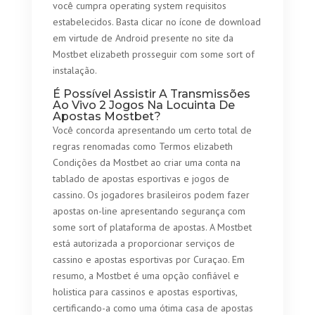
você cumpra operating system requisitos
estabelecidos. Basta clicar no ícone de download
em virtude de Android presente no site da
Mostbet elizabeth prosseguir com some sort of
instalação.
É Possível Assistir A Transmissões
Ao Vivo 2 Jogos Na Locuinta De
Apostas Mostbet?
Você concorda apresentando um certo total de
regras renomadas como Termos elizabeth
Condições da Mostbet ao criar uma conta na
tablado de apostas esportivas e jogos de
cassino. Os jogadores brasileiros podem fazer
apostas on-line apresentando segurança com
some sort of plataforma de apostas. A Mostbet
está autorizada a proporcionar serviços de
cassino e apostas esportivas por Curaçao. Em
resumo, a Mostbet é uma opção confiável e
holistica para cassinos e apostas esportivas,
certificando-a como uma ótima casa de apostas