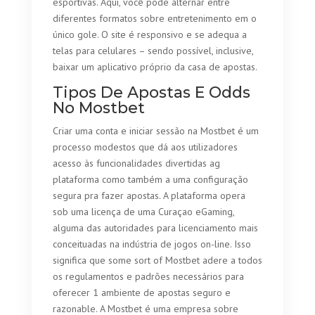
esportivas. Aqui, você pode alternar entre
diferentes formatos sobre entretenimento em o
único gole. O site é responsivo e se adequa a
telas para celulares – sendo possível, inclusive,
baixar um aplicativo próprio da casa de apostas.
Tipos De Apostas E Odds
No Mostbet
Criar uma conta e iniciar sessão na Mostbet é um
processo modestos que dá aos utilizadores
acesso às funcionalidades divertidas ag
plataforma como também a uma configuração
segura pra fazer apostas. A plataforma opera
sob uma licença de uma Curaçao eGaming,
alguma das autoridades para licenciamento mais
conceituadas na indústria de jogos on-line. Isso
significa que some sort of Mostbet adere a todos
os regulamentos e padrões necessários para
oferecer 1 ambiente de apostas seguro e
razonable. A Mostbet é uma empresa sobre