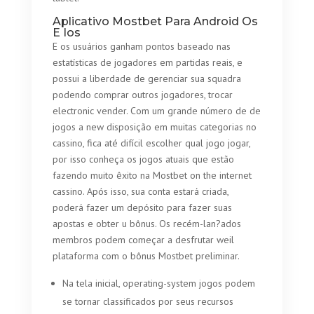
Aplicativo Mostbet Para Android Os
E Ios
E os usuários ganham pontos baseado nas
estatísticas de jogadores em partidas reais, e
possui a liberdade de gerenciar sua squadra
podendo comprar outros jogadores, trocar
electronic vender. Com um grande número de de
jogos a new disposição em muitas categorias no
cassino, fica até difícil escolher qual jogo jogar,
por isso conheça os jogos atuais que estão
fazendo muito êxito na Mostbet on the internet
cassino. Após isso, sua conta estará criada,
poderá fazer um depósito para fazer suas
apostas e obter u bônus. Os recém-lan?ados
membros podem começar a desfrutar weil
plataforma com o bônus Mostbet preliminar.
Na tela inicial, operating-system jogos podem
se tornar classificados por seus recursos