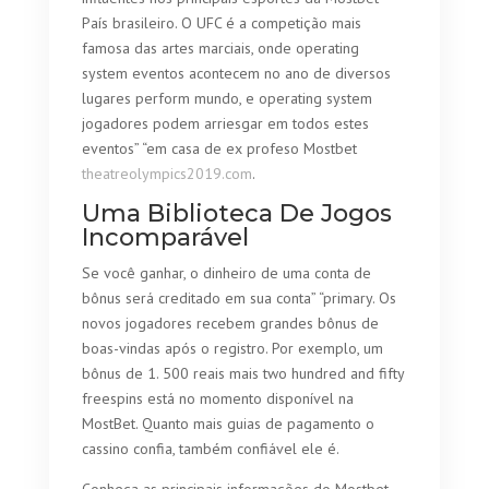
País brasileiro. O UFC é a competição mais
famosa das artes marciais, onde operating
system eventos acontecem no ano de diversos
lugares perform mundo, e operating system
jogadores podem arriesgar em todos estes
eventos” “em casa de ex profeso Mostbet
theatreolympics2019.com
.
Uma Biblioteca De Jogos
Incomparável
Se você ganhar, o dinheiro de uma conta de
bônus será creditado em sua conta” “primary. Os
novos jogadores recebem grandes bônus de
boas-vindas após o registro. Por exemplo, um
bônus de 1. 500 reais mais two hundred and fifty
freespins está no momento disponível na
MostBet. Quanto mais guias de pagamento o
cassino confia, também confiável ele é.