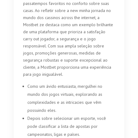
passatempos favoritos no conforto sobre suas
casas. Ao refletir sobre a new minha jornada no
mundo dos cassinos across the internet, a
Mostbet ze destaca como um exemplo brilhante
de uma plataforma que prioriza a satisfação
carry out jogador, a segurança e o jogo
responsável. Com sua ampla seleção sobre
jogos, promoções generosas, medidas de
segurança robustas e suporte excepcional ao
cliente, a Mostbet proporciona uma experiência
para jogo inigualável.
Como um ávido entusiasta, mergulhei no
mundo dos jogos virtuais, explorando as
complexidades e as intricacies que vêm
possuindo eles.
Depois sobre selecionar um esporte, você
pode classificar a lista de apostas por
campeonatos, ligas e países.