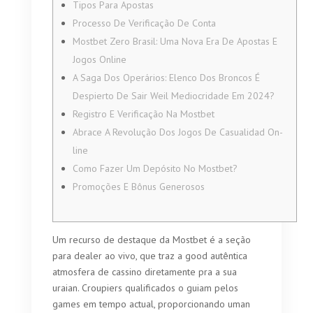
Tipos Para Apostas
Processo De Verificação De Conta
Mostbet Zero Brasil: Uma Nova Era De Apostas E
Jogos Online
A Saga Dos Operários: Elenco Dos Broncos É
Despierto De Sair Weil Mediocridade Em 2024?
Registro E Verificação Na Mostbet
Abrace A Revolução Dos Jogos De Casualidad On-
line
Como Fazer Um Depósito No Mostbet?
Promoções E Bônus Generosos
Um recurso de destaque da Mostbet é a seção
para dealer ao vivo, que traz a good autêntica
atmosfera de cassino diretamente pra a sua
uraian. Croupiers qualificados o guiam pelos
games em tempo actual, proporcionando uman