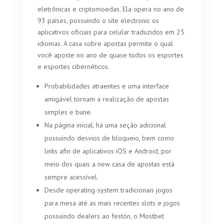
eletrônicas e criptomoedas. Ela opera no ano de
93 países, possuindo o site electronic os
aplicativos oficiais para celular traduzidos em 25
idiomas. A casa sobre apostas permite o qual
você aposte no ano de quase todos os esportes
e esportes cibernéticos.
Probabilidades atraentes e uma interface
amigável tornam a realização de apostas
simples e bune.
Na página inicial, há uma seção adicional
possuindo desvios de bloqueio, bem como
links afin de aplicativos iOS e Android, por
meio dos quais a new casa de apostas está
sempre acessível.
Desde operating-system tradicionais jogos
para mesa até as mais recentes slots e jogos
possuindo dealers ao festón, o Mostbet