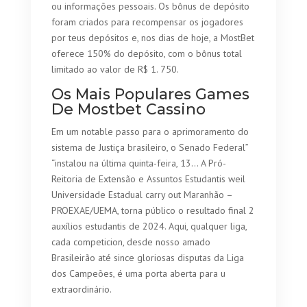
ou informações pessoais. Os bônus de depósito
foram criados para recompensar os jogadores
por teus depósitos e, nos dias de hoje, a MostBet
oferece 150% do depósito, com o bônus total
limitado ao valor de R$ 1. 750.
Os Mais Populares Games
De Mostbet Cassino
Em um notable passo para o aprimoramento do
sistema de Justiça brasileiro, o Senado Federal”
“instalou na última quinta-feira, 13… A Pró-
Reitoria de Extensão e Assuntos Estudantis weil
Universidade Estadual carry out Maranhão –
PROEXAE/UEMA, torna público o resultado final 2
auxílios estudantis de 2024. Aqui, qualquer liga,
cada competicion, desde nosso amado
Brasileirão até since gloriosas disputas da Liga
dos Campeões, é uma porta aberta para u
extraordinário.