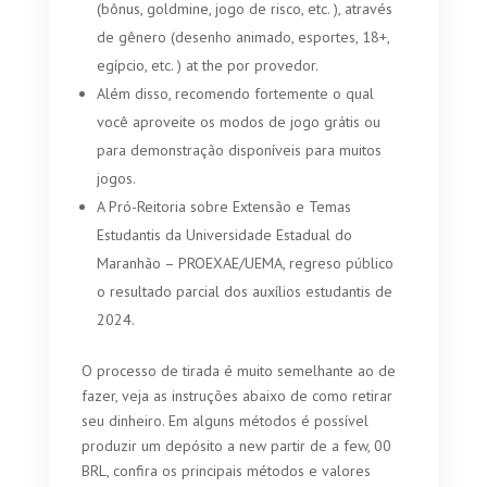
(bônus, goldmine, jogo de risco, etc. ), através
de gênero (desenho animado, esportes, 18+,
egípcio, etc. ) at the por provedor.
Além disso, recomendo fortemente o qual
você aproveite os modos de jogo grátis ou
para demonstração disponíveis para muitos
jogos.
A Pró-Reitoria sobre Extensão e Temas
Estudantis da Universidade Estadual do
Maranhão – PROEXAE/UEMA, regreso público
o resultado parcial dos auxílios estudantis de
2024.
O processo de tirada é muito semelhante ao de
fazer, veja as instruções abaixo de como retirar
seu dinheiro. Em alguns métodos é possível
produzir um depósito a new partir de a few, 00
BRL, confira os principais métodos e valores