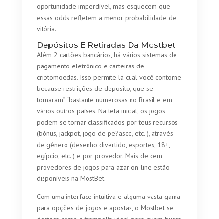
oportunidade imperdível, mas esquecem que
essas odds refletem a menor probabilidade de
vitória.
Depósitos E Retiradas Da Mostbet
Além 2 cartões bancários, há vários sistemas de
pagamento eletrônico e carteiras de
criptomoedas. Isso permite la cual você contorne
because restrições de deposito, que se
tornaram” “bastante numerosas no Brasil e em
vários outros países. Na tela inicial, os jogos
podem se tornar classificados por teus recursos
(bônus, jackpot, jogo de pe?asco, etc. ), através
de gênero (desenho divertido, esportes, 18+,
egípcio, etc. ) e por provedor. Mais de cem
provedores de jogos para azar on-line estão
disponíveis na MostBet.
Com uma interface intuitiva e alguma vasta gama
para opções de jogos e apostas, o Mostbet se