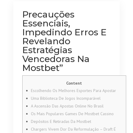
Precauções
Essenciais,
Impedindo Erros E
Revelando
Estratégias
Vencedoras Na
Mostbet”
Content
Escolhendo Os Melhores Esportes Para Apostar
Uma Biblioteca De Jogos Incomparável
A Ascensão Das Apostas Online No Brasil
Os Mais Populares Games De Mostbet Cassino
Depósitos E Retiradas Da Mostbet
Chargers Vivem Dor Da Reformulação – Draft É