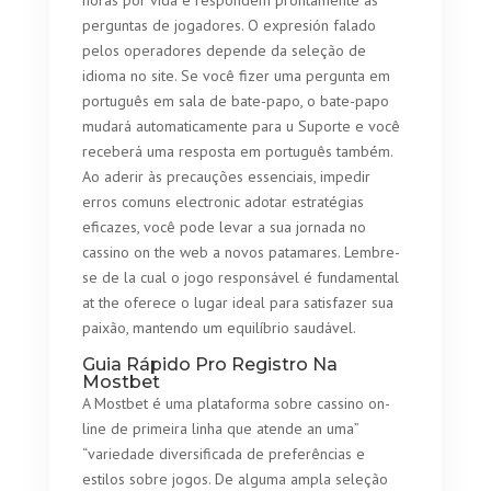
horas por vida e respondem prontamente às
perguntas de jogadores. O expresión falado
pelos operadores depende da seleção de
idioma no site. Se você fizer uma pergunta em
português em sala de bate-papo, o bate-papo
mudará automaticamente para u Suporte e você
receberá uma resposta em português também.
Ao aderir às precauções essenciais, impedir
erros comuns electronic adotar estratégias
eficazes, você pode levar a sua jornada no
cassino on the web a novos patamares. Lembre-
se de la cual o jogo responsável é fundamental
at the oferece o lugar ideal para satisfazer sua
paixão, mantendo um equilíbrio saudável.
Guia Rápido Pro Registro Na
Mostbet
A Mostbet é uma plataforma sobre cassino on-
line de primeira linha que atende an uma”
“variedade diversificada de preferências e
estilos sobre jogos. De alguma ampla seleção