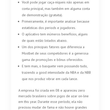
Você pode jogar caça-níqueis não apenas em
conta principal, mas também em alguma conta
de demonstração (gratuita).
Primeiramente, é importante analisar because
estatísticas dos periods e jogadores.
O aplicativo tem inúmeros benefícios, alguns
de quais estão listados abaixo.
Um dos principais fatores que diferencia a
Mostbet de seus competidores é a generosa
gama de promoções e bônus oferecidos.
E tem mais, o basquete vem possuindo tudo,
trazendo a good intensidade da NBA e da NBB
que nos produz vibrar em cada lance.
A empresa foi criada em 08 e apareceu zero
mercado brasileiro sobre jogos de azar on-line
em this year. Durante esse período, ela não
precisou mudar de fama e não houve grandes