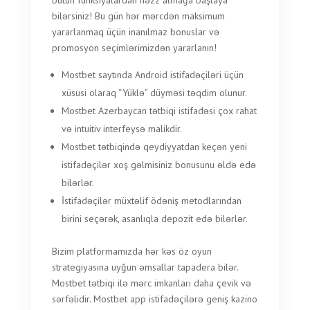
bütün funksiyalardan həzz almağa başlaya
bilərsiniz! Bu gün hər mərcdən maksimum
yararlanmaq üçün inanılmaz bonuslar və
promosyon seçimlərimizdən yararlanın!
Mostbet saytında Android istifadəçiləri üçün
xüsusi olaraq “Yüklə” düyməsi təqdim olunur.
Mostbet Azerbaycan tətbiqi istifadəsi çox rahat
və intuitiv interfeysə malikdir.
Mostbet tətbiqində qeydiyyatdan keçən yeni
istifadəçilər xoş gəlmisiniz bonusunu əldə edə
bilərlər.
İstifadəçilər müxtəlif ödəniş metodlarından
birini seçərək, asanlıqla depozit edə bilərlər.
Bizim platformamızda hər kəs öz oyun
strategiyasına uyğun əmsallar tapadera bilər.
Mostbet tətbiqi ilə mərc imkanları daha çevik və
sərfəlidir. Mostbet app istifadəçilərə geniş kazino