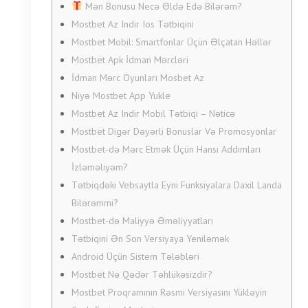
Mən Bonusu Necə Əldə Edə Bilərəm?
Mostbet Az Indir Ios Tətbiqini
Mostbet Mobil: Smartfonlar Üçün Əlçatan Həllər
Mostbet Apk İdman Mərcləri
İdman Mərc Oyunları Mosbet Az
Niyə Mostbet App Yukle
Mostbet Az Indir Mobil Tətbiqi – Nəticə
Mostbet Digər Dəyərli Bonuslar Və Promosyonlar
Mostbet-də Mərc Etmək Üçün Hansı Addımları
İzləməliyəm?
Tətbiqdəki Vebsaytla Eyni Funksiyalara Daxil Landa
Bilərəmmi?
Mostbet-də Maliyyə Əməliyyatları
Tətbiqini Ən Son Versiyaya Yeniləmək
Android Üçün Sistem Tələbləri
Mostbet Nə Qədər Təhlükəsizdir?
Mostbet Proqramının Rəsmi Versiyasını Yükləyin