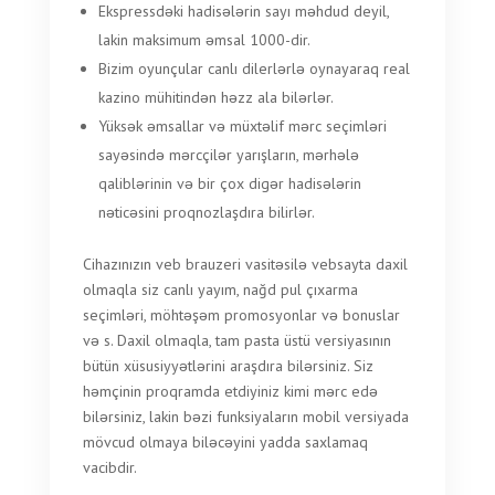
Ekspressdəki hadisələrin sayı məhdud deyil,
lakin maksimum əmsal 1000-dir.
Bizim oyunçular canlı dilerlərlə oynayaraq real
kazino mühitindən həzz ala bilərlər.
Yüksək əmsallar və müxtəlif mərc seçimləri
sayəsində mərcçilər yarışların, mərhələ
qaliblərinin və bir çox digər hadisələrin
nəticəsini proqnozlaşdıra bilirlər.
Cihazınızın veb brauzeri vasitəsilə vebsayta daxil
olmaqla siz canlı yayım, nağd pul çıxarma
seçimləri, möhtəşəm promosyonlar və bonuslar
və s. Daxil olmaqla, tam pasta üstü versiyasının
bütün xüsusiyyətlərini araşdıra bilərsiniz. Siz
həmçinin proqramda etdiyiniz kimi mərc edə
bilərsiniz, lakin bəzi funksiyaların mobil versiyada
mövcud olmaya biləcəyini yadda saxlamaq
vacibdir.