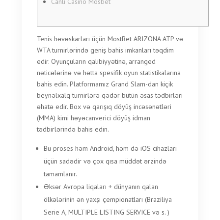
Canlı Casino Mosbet
Tenis həvəskarları üçün MostBet ARIZONA ATP və
WTA turnirlərində geniş bahis imkanları təqdim
edir. Oyunçuların qalibiyyətinə, arranged
nəticələrinə və hətta spesifik oyun statistikalarına
bahis edin. Platformamız Grand Slam-dan kiçik
beynəlxalq turnirlərə qədər bütün əsas tədbirləri
əhatə edir. Box və qarışıq döyüş incəsənətləri
(MMA) kimi həyəcanverici döyüş idman
tədbirlərində bahis edin.
Bu proses həm Android, həm də iOS cihazları
üçün sadədir və çox qısa müddət ərzində
tamamlanır.
Əksər Avropa liqaları + dünyanın qalan
ölkələrinin ən yaxşı çempionatları (Braziliya
Serie A, MULTIPLE LISTING SERVICE və s. )