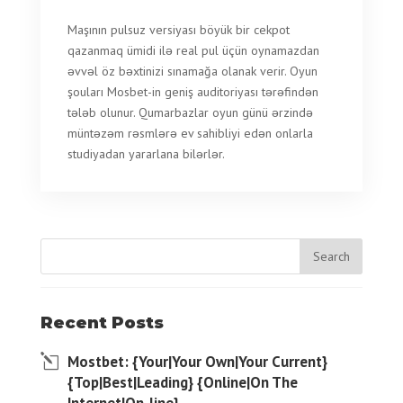
Maşının pulsuz versiyası böyük bir cekpot
qazanmaq ümidi ilə real pul üçün oynamazdan
əvvəl öz bəxtinizi sınamağa olanak verir. Oyun
şouları Mosbet-in geniş auditoriyası tərəfindən
tələb olunur. Qumarbazlar oyun günü ərzində
müntəzəm rəsmlərə ev sahibliyi edən onlarla
studiyadan yararlana bilərlər.
Recent Posts
Mostbet: {Your|Your Own|Your Current}
{Top|Best|Leading} {Online|On The