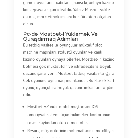
games oyunlarını xatırladır, hansı ki, onlayn kazino
konsepsiyası üçün idealdır. Yalnız Mosbet yukle
qalır ki, mərc etmək imkanı hər fürsətdə əlçatan
olsun.
Pc-də Mostbet-i Yükləmək Və
Quraşdırmaq Adımları
Bu tətbiq vasitəsilə oyunçular müxtəlif slot
machine maşınları, stolüstü oyunlar və canlı
kazino oyunları oynaya bilərlər. Mostbet-in kazino
bölməsi çox müxtəlifdir və istifadəçilərə böyük
qazanc şansı verir. Mostbet tətbiqi vasitəsilə Qara
Cek oyununu oynamaq mümkündür. Bu klassik kart
oyunu, oyunçulara böyük qazanc imkanları təqdim
edir.
Mostbet AZ indir mobil müştərisini IOS
əməliyyat sistemi üçün bukmeker kontorunun
rəsmi saytından əldə etmək olar.
Resurs, müştərilərinin məlumatlarının məxfiliyini