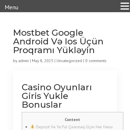
Menu
Mostbet Google
Android Və Ios Üçün
Proqramı Yükləyin
by
admin
|
May 8, 2025
|
Uncategorized
|
0 comments
Casino Oyunları
Giris Yukle
Bonuslar
Content
Depozit Və Ya Pul Çıxarmaq Üçün Hər Hansı