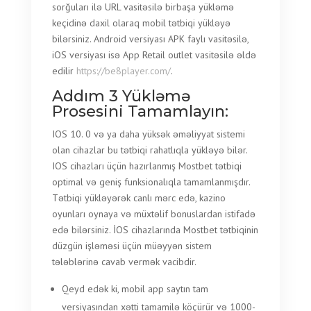
sorğuları ilə URL vasitəsilə birbaşa yükləmə
keçidinə daxil olaraq mobil tətbiqi yükləyə
bilərsiniz. Android versiyası APK faylı vasitəsilə,
iOS versiyası isə App Retail outlet vasitəsilə əldə
edilir
https://be8player.com/
.
Addım 3 Yükləmə
Prosesini Tamamlayın:
IOS 10. 0 və ya daha yüksək əməliyyat sistemi
olan cihazlar bu tətbiqi rahatlıqla yükləyə bilər.
IOS cihazları üçün hazırlanmış Mostbet tətbiqi
optimal və geniş funksionalıqla tamamlanmışdır.
Tətbiqi yükləyərək canlı mərc edə, kazino
oyunları oynaya və müxtəlif bonuslardan istifadə
edə bilərsiniz. İOS cihazlarında Mostbet tətbiqinin
düzgün işləməsi üçün müəyyən sistem
tələblərinə cavab vermək vacibdir.
Qeyd edək ki, mobil app saytın tam
versiyasından xətti tamamilə köçürür və 1000-