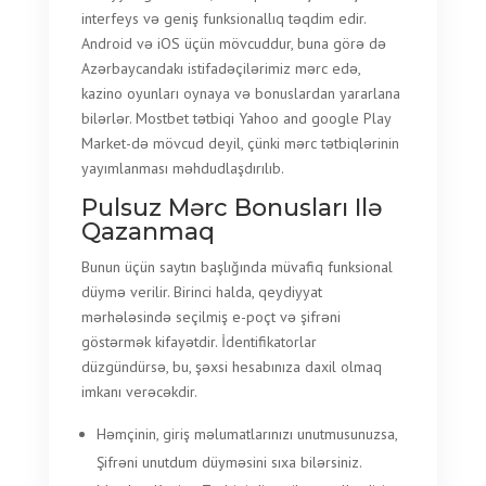
interfeys və geniş funksionallıq təqdim edir.
Android və iOS üçün mövcuddur, buna görə də
Azərbaycandakı istifadəçilərimiz mərc edə,
kazino oyunları oynaya və bonuslardan yararlana
bilərlər. Mostbet tətbiqi Yahoo and google Play
Market-də mövcud deyil, çünki mərc tətbiqlərinin
yayımlanması məhdudlaşdırılıb.
Pulsuz Mərc Bonusları Ilə
Qazanmaq
Bunun üçün saytın başlığında müvafiq funksional
düymə verilir. Birinci halda, qeydiyyat
mərhələsində seçilmiş e-poçt və şifrəni
göstərmək kifayətdir. İdentifikatorlar
düzgündürsə, bu, şəxsi hesabınıza daxil olmaq
imkanı verəcəkdir.
Həmçinin, giriş məlumatlarınızı unutmusunuzsa,
Şifrəni unutdum düyməsini sıxa bilərsiniz.