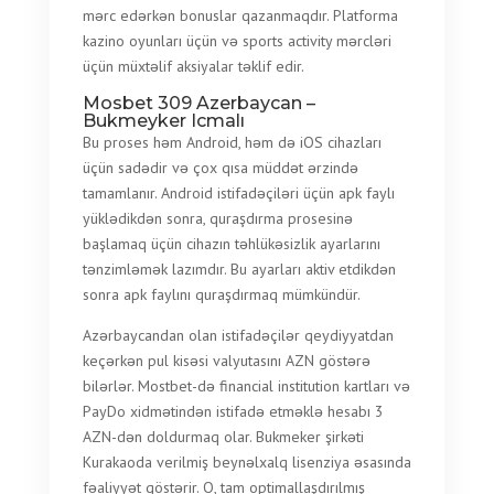
mərc edərkən bonuslar qazanmaqdır. Platforma
kazino oyunları üçün və sports activity mərcləri
üçün müxtəlif aksiyalar təklif edir.
Mosbet 309 Azerbaycan –
Bukmeyker Icmalı
Bu proses həm Android, həm də iOS cihazları
üçün sadədir və çox qısa müddət ərzində
tamamlanır. Android istifadəçiləri üçün apk faylı
yüklədikdən sonra, quraşdırma prosesinə
başlamaq üçün cihazın təhlükəsizlik ayarlarını
tənzimləmək lazımdır. Bu ayarları aktiv etdikdən
sonra apk faylını quraşdırmaq mümkündür.
Azərbaycandan olan istifadəçilər qeydiyyatdan
keçərkən pul kisəsi valyutasını AZN göstərə
bilərlər. Mostbet-də financial institution kartları və
PayDo xidmətindən istifadə etməklə hesabı 3
AZN-dən doldurmaq olar. Bukmeker şirkəti
Kurakaoda verilmiş beynəlxalq lisenziya əsasında
fəaliyyət göstərir. O, tam optimallaşdırılmış