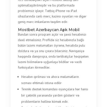
optimallaşdırılmışdır və bu platformada
problemsiz işləyir. Tətbiq iPhone və iPad
cihazlarında canlı mərc, kazino oyunları və digər
geniş mərc imkanlarını təqdim edir.
Mostbet Azerbaycan Apk Mobil
Bundan sonra proqram açılır və şəxsi hesabınızı
daxil etməlisiniz. Profildə siz hesabınızla bağlı
bütün lazımi məlumatları öyrənə, hesabda pulu
doldura və ya onu çıxara bilərsiniz. Naviqasiya
haqqında danışırıqsa, onda tərtibatçılar həqiqətən
lazımi bölmələrə uyğunlaşa bildilər və vacib
funksiyaları itirmədilər.
Hesabın qırılması və ahora məlumatların
sızması ehtimalı istisna edilir
Texniki dəstək komandası oyunçulara hər hansı
bir çətinlik yarananda yardım göstərir və
problemlərin həllinə kömək edir.