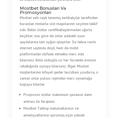
Mostbet Bonusları Və
Promosyonları
Mosbet veb-saytı tanınmış tərtibatçılar tərəfindən
buraxılan minlərlə slot maşınlarının seçimini təklif
edir. Bütün slotlar sertifikatlaşdırmadan uğurla
keçiblər, ona görə də onlar ədalətli oyun
qaydalarına tam uyğun işləyirlər. Siz təkcə rəsmi
internet saytında deyil, həm də mobil
platformadan istifadə etməklə mərc edə
bilərsiniz. Belə olduqda siz hər fürsətdə evinizin
rahatlığında oynaya bilərsiniz. Əgər Mosbet
müştərilərinin kifayət qədər təcrübəsi yoxdursa, o
zaman onlar pulsuz rejimdən mərc oynamağa
başlaya bilərlər.
Proqressiv slotlar maksimum qazancın daim
artması ilə fərqlənir.
Mostbet Tətbiqi məlumatlarınızı və
əməliyyatlarınızı qorumaq üçün yüksək