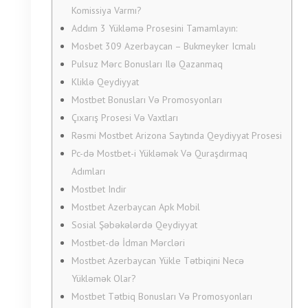
Komissiya Varmı?
Addım 3 Yükləmə Prosesini Tamamlayın:
Mosbet 309 Azerbaycan – Bukmeyker Icmalı
Pulsuz Mərc Bonusları Ilə Qazanmaq
Kliklə Qeydiyyat
Mostbet Bonusları Və Promosyonları
Çıxarış Prosesi Və Vaxtları
Rəsmi Mostbet Arizona Saytında Qeydiyyat Prosesi
Pc-də Mostbet-i Yükləmək Və Quraşdırmaq
Adımları
Mostbet Indir
Mostbet Azerbaycan Apk Mobil
Sosial Şəbəkələrdə Qeydiyyat
Mostbet-də İdman Mərcləri
Mostbet Azerbaycan Yükle Tətbiqini Necə
Yükləmək Olar?
Mostbet Tətbiq Bonusları Və Promosyonları