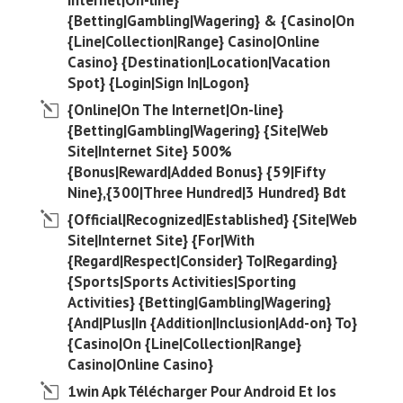
Internet|On-line}
{Betting|Gambling|Wagering} & {Casino|On
{Line|Collection|Range} Casino|Online
Casino} {Destination|Location|Vacation
Spot} {Login|Sign In|Logon}
{Online|On The Internet|On-line}
{Betting|Gambling|Wagering} {Site|Web
Site|Internet Site} 500%
{Bonus|Reward|Added Bonus} {59|Fifty
Nine},{300|Three Hundred|3 Hundred} Bdt
{Official|Recognized|Established} {Site|Web
Site|Internet Site} {For|With
{Regard|Respect|Consider} To|Regarding}
{Sports|Sports Activities|Sporting
Activities} {Betting|Gambling|Wagering}
{And|Plus|In {Addition|Inclusion|Add-on} To}
{Casino|On {Line|Collection|Range}
Casino|Online Casino}
1win Apk Télécharger Pour Android Et Ios