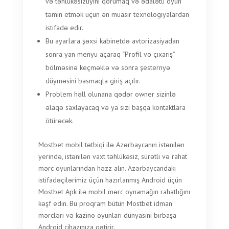
və təhlükəsizliyini qorumaq və ədalətli oyun
təmin etmək üçün ən müasir texnologiyalardan
istifadə edir.
Bu ayarlara şəxsi kabinetdə avtorizasiyadan
sonra yan menyu açaraq “Profil və çıxarış”
bölməsinə keçməklə və sonra şesternyə
düyməsini basmaqla giriş açılır.
Problem həll olunana qədər owner sizinlə
əlaqə saxlayacaq və ya sizi başqa kontaktlara
ötürəcək.
Mostbet mobil tətbiqi ilə Azərbaycanın istənilən
yerində, istənilən vaxt təhlükəsiz, sürətli və rahat
mərc oyunlarından həzz alın. Azərbaycandakı
istifadəçilərimiz üçün hazırlanmış Android üçün
Mostbet Apk ilə mobil mərc oynamağın rahatlığını
kəşf edin. Bu proqram bütün Mostbet idman
mərcləri və kazino oyunları dünyasını birbaşa
Android cihazınıza gətirir.