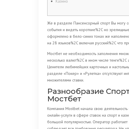
Казино
Же в разделе Пансенсорный спорт Вы могу 
события и видеть короткие%2C но зрелищные
оформлено в бело-синих тонах же наполне
на 28 языков%2C включая русский%2C что при
Мостбет не необходимость заполнения множ
несколько валют%2C в ином числе тенге%2C а
Ценители любимейших карточных и настольных
разделе «Покер» и «Рулетка» отсутствуют и
множителями ставки.
Разнообразие Спорт
Мостбет
Компания Mostbet начала свою деятельность
онлайн-услуги в сфере ставок на спорт и каз
большой популярностью. Оператор работает 
соблюдает все требования регулятора. Не уп