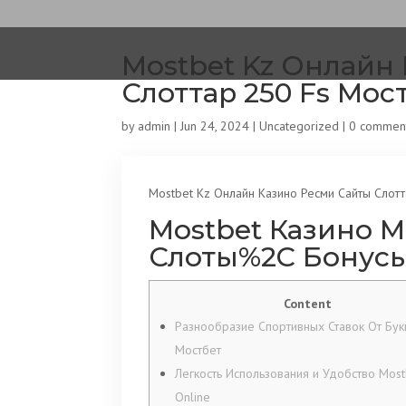
Mostbet Kz Онлайн
Слоттар 250 Fs Мо
by
admin
|
Jun 24, 2024
|
Uncategorized
|
0 commen
Mostbet Kz Онлайн Казино Ресми Сайты Слот
Mostbet Казино 
Слоты%2C Бонус
Content
Разнообразие Спортивных Ставок От Бу
Мостбет
Легкость Использования и Удобство Most
Online