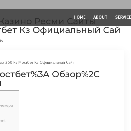
HOME
ABOUT
SERVIC
 Казино Ресми Сайты
стбет Кз Официальный Сай
ts
тар 250 Fs Мостбет Кз Официальный Сайт
Мостбет%3A Обзор%2C
ы
кмекера
bet