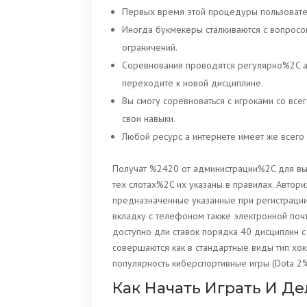
Первых время этой процедуры пользователя
Иногда букмекеры сталкиваются с вопросо
ограничений.
Соревнования проводятся регулярно%2C а 
переходите к новой дисциплине.
Вы смогу соревноваться с игроками со все
свои навыки.
Любой ресурс а интернете имеет же всег
Получат %2420 от администрации%2C для вып
тех слотах%2C их указаны в правилах. Автор
предназначенные указанные при регистраци
вкладку с телефоном также электронной почт
доступно дли ставок порядка 40 дисциплин 
совершаются как в стандартные виды тип х
популярность киберспортивные игры (Dota 2%2
Как Начать Играть И Де