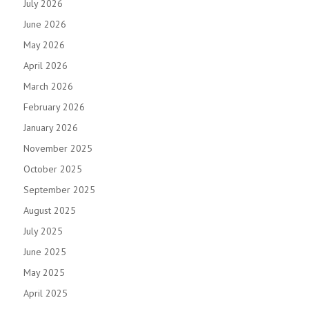
July 2026
June 2026
May 2026
April 2026
March 2026
February 2026
January 2026
November 2025
October 2025
September 2025
August 2025
July 2025
June 2025
May 2025
April 2025