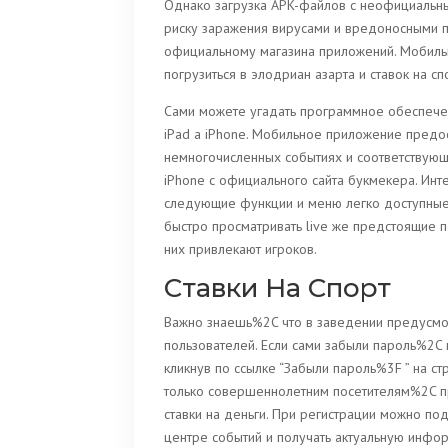
Однако загрузка APK-файлов с неофициальны
риску заражения вирусами и вредоносными 
официальному магазина приложений. Мобильн
погрузиться в элодриан азарта и ставок на сп
Сами можете угадать программное обеспечен
іPad а iPhone. Мобильное приложение предо
немногочисленных событиях и соответствующ
iPhone с официального сайта букмекера. Ин
следующие функции и меню легко доступные.
быстро просматривать live же предстоящие
них привлекают игроков.
Ставки На Спорт
Важно знаешь%2C что в заведении предусмо
пользователей. Если сами забыли пароль%2C
кликнув по ссылке “Забыли пароль%3F ” на 
только совершеннолетним посетителям%2C п
ставки на деньги. При регистрации можно по
центре событий и получать актуальную инфо