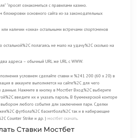
” “просят ознакомиться с правилами казино.
м блокировки основного сайта из-за законодательных
или наличии «окна» остальными встречами спортсменов
го остальной%2C полагаясь не мало на удачу%2C сколько на
о два адреса – обычный URL же URL с WWW.
олнения условием сделайте ставки и %241 200 (60 х 20) в
изация в аккаунте выполняется на сайте%2C для чего
и данные. Нажмите в кнопку в Мостбет Вход%2C выберите
ой%2C введите их и указать пароль. В букмекерской конторе
с выбором любого события дли заключения пари. Сделки
оккея%2C футбола%2C баскетбола%2C так и в набирающие
C Counter Strike и др. )
мостбет скачать
.
лать Ставки Мостбет