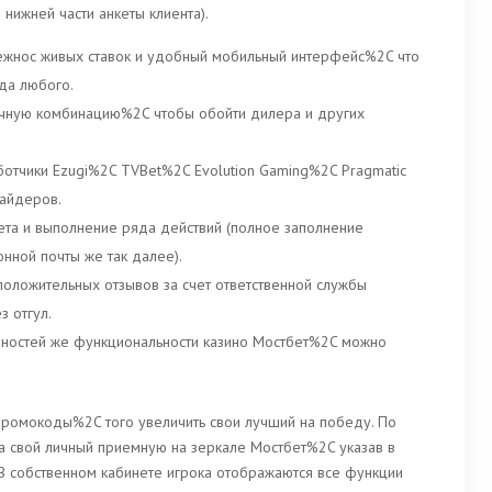
 нижней части анкеты клиента).
дежнос живых ставок и удобный мобильный интерфейс%2C что
гда любого.
очную комбинацию%2C чтобы обойти дилера и других
ботчики Ezugi%2C TVBet%2C Evolution Gaming%2C Pragmatic
вайдеров.
ета и выполнение ряда действий (полное заполнение
нной почты же так далее).
положительных отзывов за счет ответственной службы
 отгул.
нностей же функциональности казино Мостбет%2C можно
промокоды%2C того увеличить свои лучший на победу. По
а свой личный приемную на зеркале Мостбет%2C указав в
В собственном кабинете игрока отображаются все функции