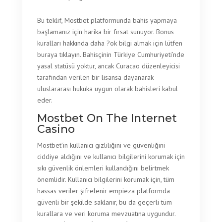
Bu teklif, Mostbet platformunda bahis yapmaya
başlamanız için harika bir fırsat sunuyor. Bonus
kuralları hakkında daha ?ok bilgi almak için lütfen
buraya tıklayın. Bahisçinin Türkiye Cumhuriyeti’nde
yasal statüsü yoktur, ancak Curacao düzenleyicisi
tarafından verilen bir lisansa dayanarak
uluslararası hukuka uygun olarak bahisleri kabul
eder.
Mostbet On The Internet
Casino
Mostbet’in kullanıcı gizliliğini ve güvenliğini
ciddiye aldığını ve kullanıcı bilgilerini korumak için
sıkı güvenlik önlemleri kullandığını belirtmek
önemlidir. Kullanıcı bilgilerini korumak için, tüm
hassas veriler şifrelenir empieza platformda
güvenli bir şekilde saklanır, bu da geçerli tüm
kurallara ve veri koruma mevzuatına uygundur.