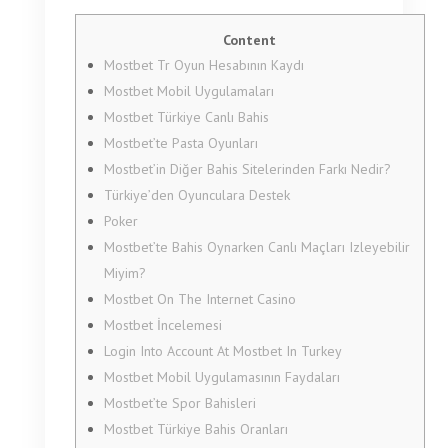
Content
Mostbet Tr Oyun Hesabının Kaydı
Mostbet Mobil Uygulamaları
Mostbet Türkiye Canlı Bahis
Mostbet’te Pasta Oyunları
Mostbet’in Diğer Bahis Sitelerinden Farkı Nedir?
Türkiye’den Oyunculara Destek
Poker
Mostbet’te Bahis Oynarken Canlı Maçları Izleyebilir
Miyim?
Mostbet On The Internet Casino
Mostbet İncelemesi
Login Into Account At Mostbet In Turkey
Mostbet Mobil Uygulamasının Faydaları
Mostbet’te Spor Bahisleri
Mostbet Türkiye Bahis Oranları