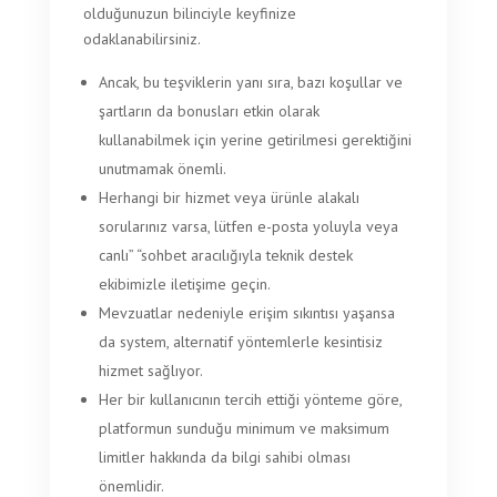
olduğunuzun bilinciyle keyfinize
odaklanabilirsiniz.
Ancak, bu teşviklerin yanı sıra, bazı koşullar ve
şartların da bonusları etkin olarak
kullanabilmek için yerine getirilmesi gerektiğini
unutmamak önemli.
Herhangi bir hizmet veya ürünle alakalı
sorularınız varsa, lütfen e-posta yoluyla veya
canlı” “sohbet aracılığıyla teknik destek
ekibimizle iletişime geçin.
Mevzuatlar nedeniyle erişim sıkıntısı yaşansa
da system, alternatif yöntemlerle kesintisiz
hizmet sağlıyor.
Her bir kullanıcının tercih ettiği yönteme göre,
platformun sunduğu minimum ve maksimum
limitler hakkında da bilgi sahibi olması
önemlidir.