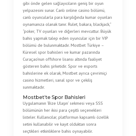
gibi önde gelen sağlayıcıların geniş bir oyun
yelpazesini sunar. Canlı online casino bölümü,
canlı oyuncularla para karşılığında kumar oyunları
oynamanıza olanak tanır. Rulet, bakara, blackjack,”
“poker, TV oyunları ve diğerleri mevcuttur. Büyük
bahis yapmak talep eden oyuncular için bir VIP
bölümü de bulunmaktadır. Mostbet Türkiye –
Küresel spor bahisleri ve kumar pazarında
Curaçao’nun offshore lisansı altında faaliyet
gösteren bahis şirketidir. Spor ve esports
bahislerine ek olarak, Mostbet ayrıca çevrimiçi
casino hizmetleri, sanal spor ve çekiliş
sunmaktadır.
Mostbet’te Spor Bahisleri
Uygulamanın ‘Bize Ulaşın’ sekmesi veya SSS
bölümünün her ikisi para çeşitli seçenekleri
listeler. Kullanıcılar, platformun kapsamlı özellik
setini kullanabilir ve kayıt olduktan sonra
seçtikleri etkinliklere bahis oynayabilir.