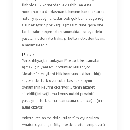
futbolda ilk kornerden, ev sahibi en este
momento da deplasman takımının hangi anlarda
neler yapacağına kadar pek çok bahis seçeneği
sizi bekliyor. Spor karşılaşması türüne göre site
farklı bahis seçenekleri sunmakta. Türkiye’deki
yasalar nedeniyle bahis şirketleri ülkeden lisans
alamamaktadır.
Poker
Yerel ihtiyaçları anlayan Mostbet, kısıtlamaları
aşmak için yenilikçi çözümler kullanıyor.
Mostbet’in erişilebilirlik konusundaki kararlılığı
sayesinde Türk oyuncular kesintisiz oyun
oynamanın keyfini çıkarıyor. Sitenin hizmet
sürekliliğini sağlama konusundaki proaktif
yaklaşımı, Türk kumar camiasına olan bağlılığının
altını çiziyor.
Ankete katılan ve doldurulan tüm oyunculara
Aviator oyunu için fifty mostbet jeton empieza 5