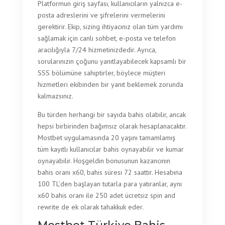
Platformun giriş sayfası, kullanıcıların yalnızca e-
posta adreslerini ve şifrelerini vermelerini
gerektirir. Ekip, sizing ihtiyacınız olan tüm yardımı
sağlamak için canlı sohbet, e-posta ve telefon
aracılığıyla 7/24 hizmetinizdedir. Ayrıca,
sorularınızın çoğunu yanıtlayabilecek kapsamlı bir
SSS bölümüne sahiptirler, böylece müşteri
hizmetleri ekibinden bir yanıt beklemek zorunda
kalmazsınız.
Bu türden herhangi bir sayıda bahis olabilir, ancak
hepsi birbirinden bağımsız olarak hesaplanacaktır.
Mostbet uygulamasında 20 yaşını tamamlamış
tüm kayıtlı kullanıcılar bahis oynayabilir ve kumar
oynayabilir. Hoşgeldin bonusunun kazancının
bahis oranı x60, bahis süresi 72 saattir. Hesabına
100 TL’den başlayan tutarla para yatıranlar, aynı
x60 bahis oranı ile 250 adet ücretsiz spin and
rewrite de ek olarak tahakkuk eder.