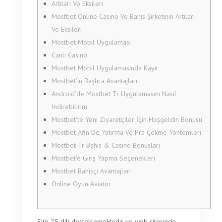
Artıları Ve Eksileri
Mostbet Online Casino Ve Bahis Şirketinin Artıları
Ve Eksileri
Mostbet Mobil Uygulaması
Canlı Casino
Mostbet Mobil Uygulamasında Kayıt
Mostbet’in Başlıca Avantajları
Android’de Mostbet Tr Uygulamasını Nasıl
Indirebilirim
Mostbet’te Yeni Ziyaretçiler İçin Hoşgeldin Bonusu
Mostbet Afin De Yatırma Ve Pra Çekme Yöntemleri
Mostbet Tr Bahis & Casino Bonusları
Mostbet’e Giriş Yapma Seçenekleri
Mostbet Bahisçi Avantajları
Online Oyun Aviator
Site 25 dili desteklemektedir ve web sitesinde