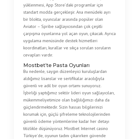
yüklenmesi, App Store’daki programlar için
standart modda gerçekleşir. Ana menüdeki ayrı
bir blokta, oyuncular arasında popüler olan
Aviator – Spribe sağlayıcısından çok çeşitli
çarpışma oyunlarına yol açan oyun, çıkacak. Ayrıca
uygulama menüsünde destek hizmetleri
koordinatları, kurallar ve sıkça sorulan soruların
cevapları vardır.
Mostbet’te Pasta Oyunları
Bu nedenle, saygın düzenleyici kuruluşlardan
aldığımız lisanslar ve sertifikalar aracılığıyla
güvenli ve adil bir oyun ortamı sunuyoruz.
İşbirliği yaptığımız sektör lideri oyun sağlayıcıları,
mükemmeliyetimize olan bağlılığımızı daha da
güçlendirmektedir. Sizin hassas bilgilerinizi
korumak için, güçlü şifreleme teknolojilerinden
güvenli ödeme yöntemlerine kadar her detayı
titizlikle düşünüyoruz. Mostbet Internet casino
Türkiye’de, oyunun tadını çıkarırken güvende