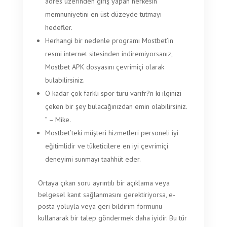
adres üzerinden giriş yapan herkesin
memnuniyetini en üst düzeyde tutmayı
hedefler.
Herhangi bir nedenle programı Mostbet’in
resmi internet sitesinden indiremiyorsanız,
Mostbet APK dosyasını çevrimiçi olarak
bulabilirsiniz.
O kadar çok farklı spor türü varifr?n ki ilginizi
çeken bir şey bulacağınızdan emin olabilirsiniz.
” – Mike.
Mostbet’teki müşteri hizmetleri personeli iyi
eğitimlidir ve tüketicilere en iyi çevrimiçi
deneyimi sunmayı taahhüt eder.
Ortaya çıkan soru ayrıntılı bir açıklama veya
belgesel kanıt sağlanmasını gerektiriyorsa, e-
posta yoluyla veya geri bildirim formunu
kullanarak bir talep göndermek daha iyidir. Bu tür