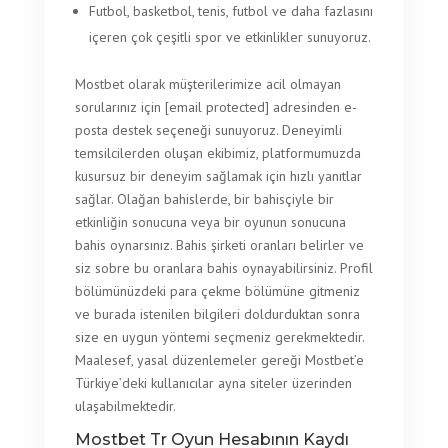
Futbol, basketbol, tenis, futbol ve daha fazlasını
içeren çok çeşitli spor ve etkinlikler sunuyoruz.
Mostbet olarak müşterilerimize acil olmayan
sorularınız için [email protected] adresinden e-
posta destek seçeneği sunuyoruz. Deneyimli
temsilcilerden oluşan ekibimiz, platformumuzda
kusursuz bir deneyim sağlamak için hızlı yanıtlar
sağlar. Olağan bahislerde, bir bahisçiyle bir
etkinliğin sonucuna veya bir oyunun sonucuna
bahis oynarsınız. Bahis şirketi oranları belirler ve
siz sobre bu oranlara bahis oynayabilirsiniz. Profil
bölümünüzdeki para çekme bölümüne gitmeniz
ve burada istenilen bilgileri doldurduktan sonra
size en uygun yöntemi seçmeniz gerekmektedir.
Maalesef, yasal düzenlemeler gereği Mostbet’e
Türkiye’deki kullanıcılar ayna siteler üzerinden
ulaşabilmektedir.
Mostbet Tr Oyun Hesabının Kaydı