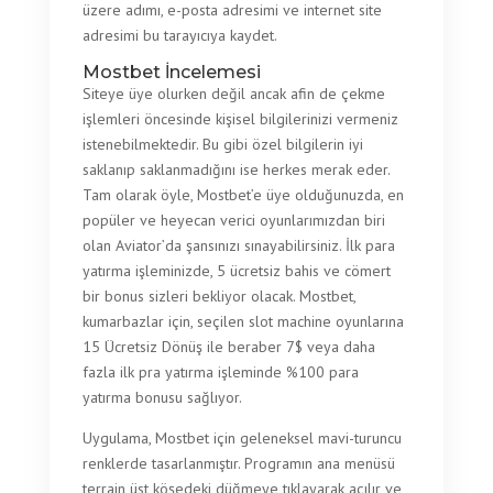
üzere adımı, e-posta adresimi ve internet site
adresimi bu tarayıcıya kaydet.
Mostbet İncelemesi
Siteye üye olurken değil ancak afin de çekme
işlemleri öncesinde kişisel bilgilerinizi vermeniz
istenebilmektedir. Bu gibi özel bilgilerin iyi
saklanıp saklanmadığını ise herkes merak eder.
Tam olarak öyle, Mostbet’e üye olduğunuzda, en
popüler ve heyecan verici oyunlarımızdan biri
olan Aviator’da şansınızı sınayabilirsiniz. İlk para
yatırma işleminizde, 5 ücretsiz bahis ve cömert
bir bonus sizleri bekliyor olacak. Mostbet,
kumarbazlar için, seçilen slot machine oyunlarına
15 Ücretsiz Dönüş ile beraber 7$ veya daha
fazla ilk pra yatırma işleminde %100 para
yatırma bonusu sağlıyor.
Uygulama, Mostbet için geleneksel mavi-turuncu
renklerde tasarlanmıştır. Programın ana menüsü
terrain üst köşedeki düğmeye tıklayarak açılır ve