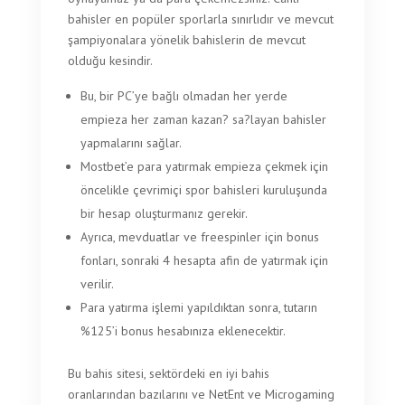
bahisler en popüler sporlarla sınırlıdır ve mevcut
şampiyonalara yönelik bahislerin de mevcut
olduğu kesindir.
Bu, bir PC’ye bağlı olmadan her yerde
empieza her zaman kazan? sa?layan bahisler
yapmalarını sağlar.
Mostbet’e para yatırmak empieza çekmek için
öncelikle çevrimiçi spor bahisleri kuruluşunda
bir hesap oluşturmanız gerekir.
Ayrıca, mevduatlar ve freespinler için bonus
fonları, sonraki 4 hesapta afin de yatırmak için
verilir.
Para yatırma işlemi yapıldıktan sonra, tutarın
%125’i bonus hesabınıza eklenecektir.
Bu bahis sitesi, sektördeki en iyi bahis
oranlarından bazılarını ve NetEnt ve Microgaming