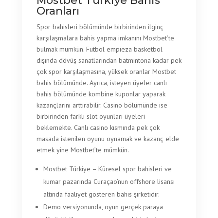
Mostbet Türkiye Bahis
Oranları
Spor bahisleri bölümünde birbirinden ilginç
karşılaşmalara bahis yapma imkanını Mostbet’te
bulmak mümkün. Futbol empieza basketbol
dışında dövüş sanatlarından batmintona kadar pek
çok spor karşılaşmasına, yüksek oranlar Mostbet
bahis bölümünde. Ayrıca, isteyen üyeler canlı
bahis bölümünde kombine kuponlar yaparak
kazançlarını arttırabilir. Casino bölümünde ise
birbirinden farklı slot oyunları üyeleri
beklemekte. Canlı casino kısmında pek çok
masada istenilen oyunu oynamak ve kazanç elde
etmek yine Mostbet’te mümkün.
Mostbet Türkiye – Küresel spor bahisleri ve
kumar pazarında Curaçao’nun offshore lisansı
altında faaliyet gösteren bahis şirketidir.
Demo versiyonunda, oyun gerçek paraya