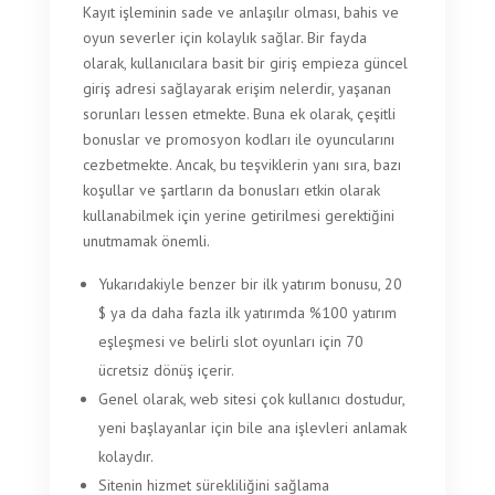
Kayıt işleminin sade ve anlaşılır olması, bahis ve
oyun severler için kolaylık sağlar. Bir fayda
olarak, kullanıcılara basit bir giriş empieza güncel
giriş adresi sağlayarak erişim nelerdir, yaşanan
sorunları lessen etmekte. Buna ek olarak, çeşitli
bonuslar ve promosyon kodları ile oyuncularını
cezbetmekte. Ancak, bu teşviklerin yanı sıra, bazı
koşullar ve şartların da bonusları etkin olarak
kullanabilmek için yerine getirilmesi gerektiğini
unutmamak önemli.
Yukarıdakiyle benzer bir ilk yatırım bonusu, 20
$ ya da daha fazla ilk yatırımda %100 yatırım
eşleşmesi ve belirli slot oyunları için 70
ücretsiz dönüş içerir.
Genel olarak, web sitesi çok kullanıcı dostudur,
yeni başlayanlar için bile ana işlevleri anlamak
kolaydır.
Sitenin hizmet sürekliliğini sağlama