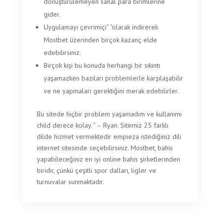
dönüştürülemeyen sanal para birimlerine
gider.
Uygulamayı çevrimiçi” “olarak indirerek
Mostbet üzerinden birçok kazanç elde
edebilirsiniz.
Birçok kişi bu konuda herhangi bir sıkıntı
yaşamazken bazıları problemlerle karşılaşabilir
ve ne yapmaları gerektiğini merak edebilirler.
Bu sitede hiçbir problem yaşamadım ve kullanımı
child derece kolay. ” – Ryan. Sitemiz 25 farklı
dilde hizmet vermektedir empieza istediğiniz dili
internet sitesinde seçebilirsiniz. Mostbet, bahis
yapabileceğiniz en iyi online bahis şirketlerinden
biridir, çünkü çeşitli spor dalları, ligler ve
turnuvalar sunmaktadır.