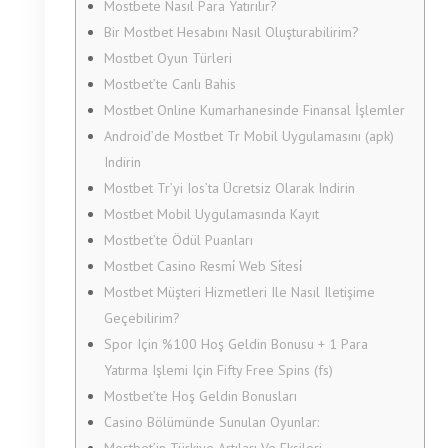
Mostbete Nasıl Para Yatırılır?
Bir Mostbet Hesabını Nasıl Oluşturabilirim?
Mostbet Oyun Türleri
Mostbet’te Canlı Bahis
Mostbet Online Kumarhanesinde Finansal İşlemler
Android’de Mostbet Tr Mobil Uygulamasını (apk)
Indirin
Mostbet Tr’yi Ios’ta Ücretsiz Olarak Indirin
Mostbet Mobil Uygulamasında Kayıt
Mostbet’te Ödül Puanları
Mostbet Casino Resmi̇ Web Si̇tesi̇
Mostbet Müşteri Hizmetleri Ile Nasıl Iletişime
Geçebilirim?
Spor Için %100 Hoş Geldin Bonusu + 1 Para
Yatırma Işlemi Için Fifty Free Spins (fs)
Mostbet’te Hoş Geldin Bonusları
Casino Bölümünde Sunulan Oyunlar: