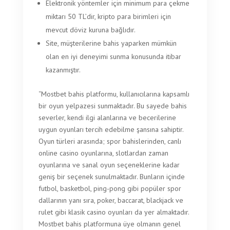
Elektronik yöntemler için minimum para çekme
miktarı 50 TL’dir, kripto para birimleri için
mevcut döviz kuruna bağlıdır.
Site, müşterilerine bahis yaparken mümkün
olan en iyi deneyimi sunma konusunda itibar
kazanmıştır.
“Mostbet bahis platformu, kullanıcılarına kapsamlı
bir oyun yelpazesi sunmaktadır. Bu sayede bahis
severler, kendi ilgi alanlarına ve becerilerine
uygun oyunları tercih edebilme şansına sahiptir.
Oyun türleri arasında; spor bahislerinden, canlı
online casino oyunlarına, slotlardan zaman
oyunlarına ve sanal oyun seçeneklerine kadar
geniş bir seçenek sunulmaktadır. Bunların içinde
futbol, basketbol, ping-pong gibi popüler spor
dallarının yanı sıra, poker, baccarat, blackjack ve
rulet gibi klasik casino oyunları da yer almaktadır.
Mostbet bahis platformuna üye olmanın genel