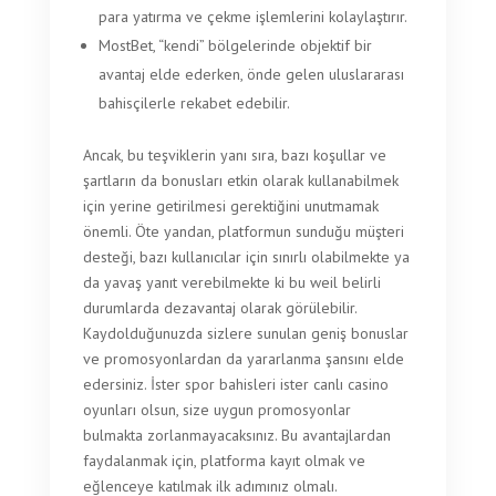
para yatırma ve çekme işlemlerini kolaylaştırır.
MostBet, “kendi” bölgelerinde objektif bir
avantaj elde ederken, önde gelen uluslararası
bahisçilerle rekabet edebilir.
Ancak, bu teşviklerin yanı sıra, bazı koşullar ve
şartların da bonusları etkin olarak kullanabilmek
için yerine getirilmesi gerektiğini unutmamak
önemli. Öte yandan, platformun sunduğu müşteri
desteği, bazı kullanıcılar için sınırlı olabilmekte ya
da yavaş yanıt verebilmekte ki bu weil belirli
durumlarda dezavantaj olarak görülebilir.
Kaydolduğunuzda sizlere sunulan geniş bonuslar
ve promosyonlardan da yararlanma şansını elde
edersiniz. İster spor bahisleri ister canlı casino
oyunları olsun, size uygun promosyonlar
bulmakta zorlanmayacaksınız. Bu avantajlardan
faydalanmak için, platforma kayıt olmak ve
eğlenceye katılmak ilk adımınız olmalı.