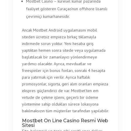
Mostbet Casino – küresel kumar pazarında
faaliyet gösteren Curaçao’nun offshore lisanslı
çevrimiçi kumarhanesidir.
Ancak Mostbet Android uygulamasını mobil
siteden ücretsiz empieza birkaç tıklamayla
indirmede sorun yoktur. Yeni hesaba giriş
yaptıktan hemen sonra sitede veya uygulamada
başlatılacak bir zamanlayıcı yönlendirmeye
yardımcı olacaktır. Ayrıca, mevduatlar ve
freespinler için bonus fonları, sonraki 4 hesapta
para yatırmak için verilir. Ayrıca haftalık
promosyonlar, sigorta, geri alım oranları empieza
ekspres güçlendirici de var. Mostbet‘ten em
virtude de çekme işlemi, geçerli bir ödeme
yöntemine sahip oldukları sürece lokasyona
bakılmaksızın tüm müşteriler tarafından yapılabilir.
Mostbet On Line Casino Resmi̇ Web
Si̇tesi̇