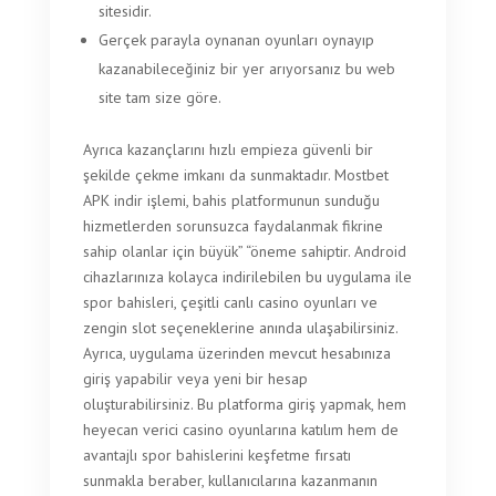
sitesidir.
Gerçek parayla oynanan oyunları oynayıp
kazanabileceğiniz bir yer arıyorsanız bu web
site tam size göre.
Ayrıca kazançlarını hızlı empieza güvenli bir
şekilde çekme imkanı da sunmaktadır. Mostbet
APK indir işlemi, bahis platformunun sunduğu
hizmetlerden sorunsuzca faydalanmak fikrine
sahip olanlar için büyük” “öneme sahiptir. Android
cihazlarınıza kolayca indirilebilen bu uygulama ile
spor bahisleri, çeşitli canlı casino oyunları ve
zengin slot seçeneklerine anında ulaşabilirsiniz.
Ayrıca, uygulama üzerinden mevcut hesabınıza
giriş yapabilir veya yeni bir hesap
oluşturabilirsiniz. Bu platforma giriş yapmak, hem
heyecan verici casino oyunlarına katılım hem de
avantajlı spor bahislerini keşfetme fırsatı
sunmakla beraber, kullanıcılarına kazanmanın