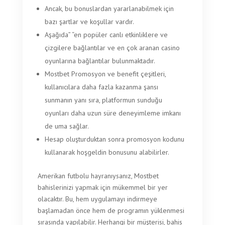
Ancak, bu bonuslardan yararlanabilmek için
bazı şartlar ve koşullar vardır.
Aşağıda” “en popüler canlı etkinliklere ve
çizgilere bağlantılar ve en çok aranan casino
oyunlarına bağlantılar bulunmaktadır.
Mostbet Promosyon ve benefit çeşitleri,
kullanıcılara daha fazla kazanma şansı
sunmanın yanı sıra, platformun sunduğu
oyunları daha uzun süre deneyimleme imkanı
de uma sağlar.
Hesap oluşturduktan sonra promosyon kodunu
kullanarak hoşgeldin bonusunu alabilirler.
Amerikan futbolu hayranıysanız, Mostbet
bahislerinizi yapmak için mükemmel bir yer
olacaktır. Bu, hem uygulamayı indirmeye
başlamadan önce hem de programın yüklenmesi
sırasında yapılabilir. Herhangi bir müşterisi, bahis