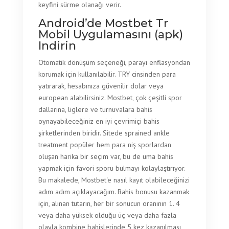
keyfini sürme olanağı verir.
Android’de Mostbet Tr
Mobil Uygulamasını (apk)
Indirin
Otomatik dönüşüm seçeneği, parayı enflasyondan
korumak için kullanılabilir. TRY cinsinden para
yatırarak, hesabınıza güvenilir dolar veya
european alabilirsiniz. Mostbet, çok çeşitli spor
dallarına, liglere ve turnuvalara bahis
oynayabileceğiniz en iyi çevrimiçi bahis
şirketlerinden biridir. Sitede sprained ankle
treatment popüler hem para niş sporlardan
oluşan harika bir seçim var, bu de uma bahis
yapmak için favori sporu bulmayı kolaylaştırıyor.
Bu makalede, Mostbet‘e nasıl kayıt olabileceğinizi
adım adım açıklayacağım. Bahis bonusu kazanmak
için, alınan tutarın, her bir sonucun oranının 1. 4
veya daha yüksek olduğu üç veya daha fazla
olayla kombine bahislerinde 5 kez kazanılması