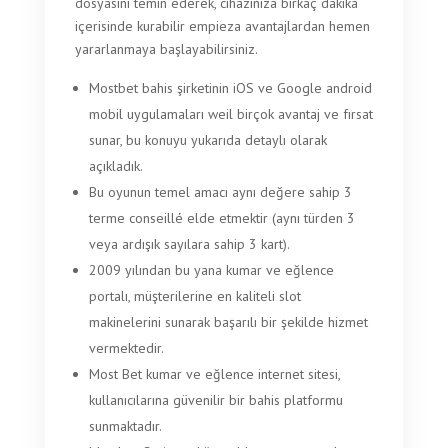
dosyasını temin ederek, cihazınıza birkaç dakika
içerisinde kurabilir empieza avantajlardan hemen
yararlanmaya başlayabilirsiniz.
Mostbet bahis şirketinin iOS ve Google android
mobil uygulamaları weil birçok avantaj ve fırsat
sunar, bu konuyu yukarıda detaylı olarak
açıkladık.
Bu oyunun temel amacı aynı değere sahip 3
terme conseillé elde etmektir (aynı türden 3
veya ardışık sayılara sahip 3 kart).
2009 yılından bu yana kumar ve eğlence
portalı, müşterilerine en kaliteli slot
makinelerini sunarak başarılı bir şekilde hizmet
vermektedir.
Most Bet kumar ve eğlence internet sitesi,
kullanıcılarına güvenilir bir bahis platformu
sunmaktadır.