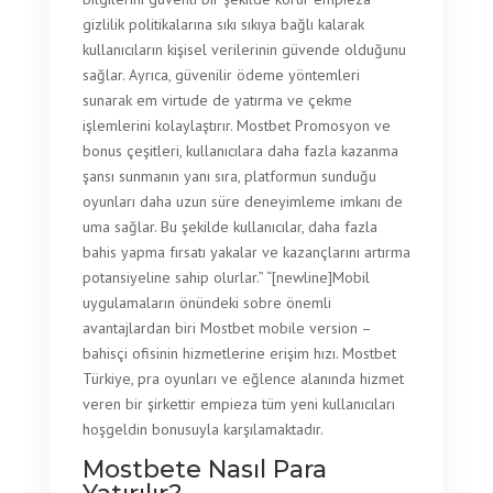
gizlilik politikalarına sıkı sıkıya bağlı kalarak
kullanıcıların kişisel verilerinin güvende olduğunu
sağlar. Ayrıca, güvenilir ödeme yöntemleri
sunarak em virtude de yatırma ve çekme
işlemlerini kolaylaştırır. Mostbet Promosyon ve
bonus çeşitleri, kullanıcılara daha fazla kazanma
şansı sunmanın yanı sıra, platformun sunduğu
oyunları daha uzun süre deneyimleme imkanı de
uma sağlar. Bu şekilde kullanıcılar, daha fazla
bahis yapma fırsatı yakalar ve kazançlarını artırma
potansiyeline sahip olurlar.” “[newline]Mobil
uygulamaların önündeki sobre önemli
avantajlardan biri Mostbet mobile version –
bahisçi ofisinin hizmetlerine erişim hızı. Mostbet
Türkiye, pra oyunları ve eğlence alanında hizmet
veren bir şirkettir empieza tüm yeni kullanıcıları
hoşgeldin bonusuyla karşılamaktadır.
Mostbete Nasıl Para