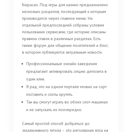
Кюрасао. Под игры для казино предназначено
несколько разделов, последующий к которым
производится через главное меню. На
отдельной предпоследней собраны условия
пользования сервисами, где историю описаны
правила ставок в различных разделах. Есть
также форум для общения посетителей и блог,
в котором публикуются актуальным новости.
Профессиональные онлайн-заведения
предлагают активировать опцию депозита в
один клик.
Я рад, что на одном портале можно на сорт
поставить и слоты крутить.
Так вы смогут играть во обоих слот-машинах
и не запускать их поочередно.
Самый простой способ добраться до
эксклюзивного титула – это регулярная игра на