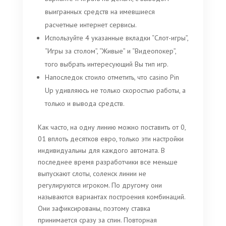
выигранных средств на имевшиеся
расчетные интернет сервисы.
Используйте 4 указанные вкладки “Слот-игры”,
“Игры за столом”, “Живые” и “Видеопокер”,
того выбрать интересующий Вы тип игр.
Напоследок стоило отметить, что casino Pin
Up удивляюсь не только скоростью работы, а
только и вывода средств.
Как часто, на одну линию можно поставить от 0,
01 вплоть десятков евро, только эти настройки
индивидуальны для каждого автомата. В
последнее время разработчики все меньше
выпускают слоты, соленск линии не
регулируются игроком. По другому они
называются вариантах построения комбинаций.
Они зафиксированы, поэтому ставка
принимается сразу за спин. Повторная