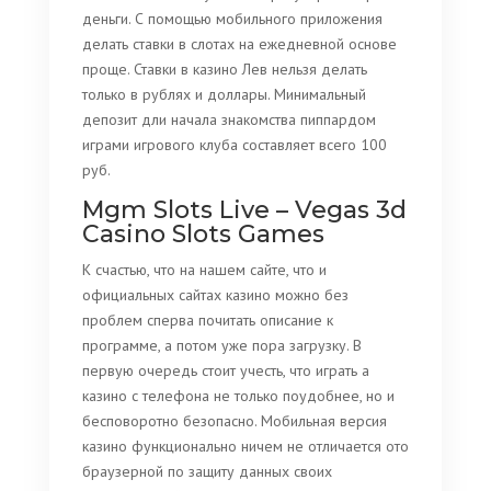
деньги. С помощью мобильного приложения
делать ставки в слотах на ежедневной основе
проще. Ставки в казино Лев нельзя делать
только в рублях и доллары. Минимальный
депозит дли начала знакомства пиппардом
играми игрового клуба составляет всего 100
руб.
Mgm Slots Live – Vegas 3d
Casino Slots Games
К счастью, что на нашем сайте, что и
официальных сайтах казино можно без
проблем сперва почитать описание к
программе, а потом уже пора загрузку. В
первую очередь стоит учесть, что играть а
казино с телефона не только поудобнее, но и
бесповоротно безопасно. Мобильная версия
казино функционально ничем не отличается ото
браузерной по защиту данных своих