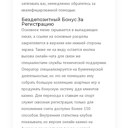
затягивать вас, немедленно обратитесь за
квалифицированной помощью.
Бездепозитный Бонус За
Регистрацию
Основное меню скрывается в выпадающих
окнах, а ссылки на основные разделы
закрепляются в верхняя или нижней стороны
экрана. Также не на виду остается кнопка
вызова онлайн-чата для связи же
специалистами службы технической поддержки.
Оператор специализируется на букмекерской
деятельностью, но это не помешало ему
собрать большую коллекцию азартных игр и
продумать бонусную систему ддя клиентов
казино. Для перехода к ставкам на спорт
служит сквозная регистрация, только для
пополнения счета доступно более 150
способов. Внутренняя статистика клубов
показывала, но версия онлайн казино на