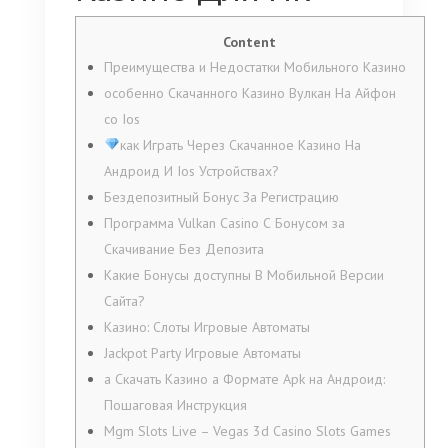
Content
Преимущества и Недостатки Мобильного Казино
особенно Скачанного Казино Вулкан На Айфон
со Ios
как Играть Через Скачанное Казино На
Андроид И Ios Устройствах?
Бездепозитный Бонус За Регистрацию
Программа Vulkan Casino С Бонусом за
Скачивание Без Депозита
Какие Бонусы доступны В Мобильной Версии
Сайта?
Казино: Слоты Игровые Автоматы
Jackpot Party Игровые Автоматы
а Скачать Казино а Формате Apk на Андроид:
Пошаговая Инструкция
Mgm Slots Live – Vegas 3d Casino Slots Games