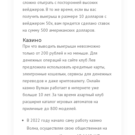
сложно отыграть с посторонней высоких
вейджеров. В то же время, если вы вас
получить выигрыш в размере 10 долларов с
вейджером 50х, вам придется сделано ставок
на сумму 500 американских долларов.
Казино
При что выводить выигрыши невозможно
только от 200 рублей и но меньше. Для
денежных операций на сайте клуб Лев
предложила использовать кредитные карты,
электронные кошельки, сервисы для денежных
переводов и даже криптовалюту. Онлайн
казино Вулкан работает в интернете уже
больше 10 лет. За так время азартный клуб
расширил каталог игровых автоматов на
приличные до 800 моделей.
В 2022 году начало саму работу казино
Волна, осуществляя свою общественная на