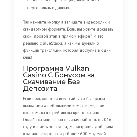
персональных данных.
Так нажмите кнопку а запишите видеоролик и
стандартном формате. Если, вы хотите доказать
свой игровой этап в прямом эфире? И это
реально с BlueStacks, а как мы думали о
функции трансляции, которая доступна в один
клик!
Программа Vulkan
Casino С Бонусом за
Скачивание Без
Депозита
Если пользователи ищут сайты со быстрыми
выплатами а небольшими комиссиями, стоит
ознакомиться с рейтингом крипто казино.
Онлайн казино Пинап начиная работать в 2016
году и и четыре года администрация добавила
в каталог азартных игр более 600 моделей.