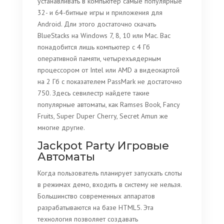
устанавливать в компьютер самые популярные
32- и 64-битные игры и приложения для
Android. Дли этого достаточно скачать
BlueStacks на Windows 7, 8, 10 или Mac. Вас
понадобится лишь компьютер с 4 Гб
оперативной памяти, четырехъядерным
процессором от Intel или AMD а видеокартой
на 2 Гб с показателем PassMark не достаточно
750. Здесь севилестр найдете такие
популярные автоматы, как Ramses Book, Fancy
Fruits, Super Duper Cherry, Secret Amun же
многие другие.
Jackpot Party Игровые
Автоматы
Когда пользователь планирует запускать слоты
в режимах демо, входить в систему не нельзя.
Большинство современных аппаратов
разрабатываются на базе HTML5. Эта
технология позволяет создавать