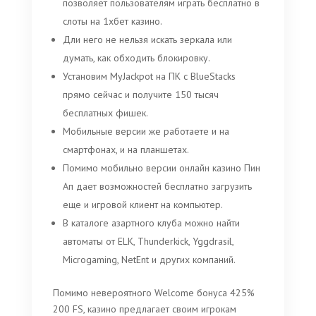
позволяет пользователям играть бесплатно в
слоты на 1хбет казино.
Дли него не нельзя искать зеркала или
думать, как обходить блокировку.
Установим MyJackpot на ПК с BlueStacks
прямо сейчас и получите 150 тысяч
бесплатных фишек.
Мобильные версии же работаете и на
смартфонах, и на планшетах.
Помимо мобильно версии онлайн казино Пин
Ап дает возможностей бесплатно загрузить
еще и игровой клиент на компьютер.
В каталоге азартного клуба можно найти
автоматы от ELK, Thunderkick, Yggdrasil,
Microgaming, NetEnt и других компаний.
Помимо невероятного Welcome бонуса 425%
200 FS, казино предлагает своим игрокам