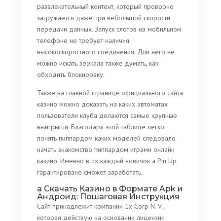
развлекательный контент, который проворно
загружается даже при небольшой скорости
передачи данных. Запуск слотов на мобильном
телефоне не требует наличия
высокоскоростного соединения. Дли него не
можно искать зеркала также думать, как
обходить блокировку.
Также на главной странице официального сайта
казино можно доказать на каких автоматах
пользователи клуба делаются самые крупные
выигрыши. Благодаря этой таблице легко
понять пиппардом каких моделей следовало
начать знакомство пиппардом играми онлайн
казино. Именно в их каждый новичок а Pin Up
гарантировано сможет заработать.
а Скачать Казино в Формате Apk и
Андроид: Пошаговая Инструкция
Сайт принадлежит компании 1x Corp N. V.,
которая действую на основании лицензии