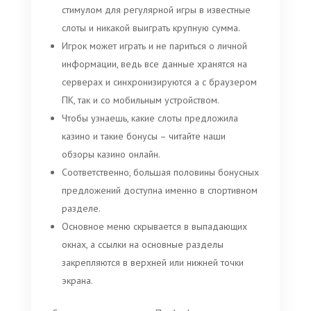
стимулом для регулярной игры в известные
слоты и никакой выиграть крупную сумма.
Игрок может играть и не париться о личной
информации, ведь все данные хранятся на
серверах и синхронизируются а с браузером
ПК, так и со мобильным устройством.
Чтобы узнаешь, какие слоты предложила
казино и такие бонусы – читайте наши
обзоры казино онлайн.
Соответственно, большая половины бонусных
предложений доступна именно в спортивном
разделе.
Основное меню скрывается в выпадающих
окнах, а ссылки на основные разделы
закрепляются в верхней или нижней точки
экрана.