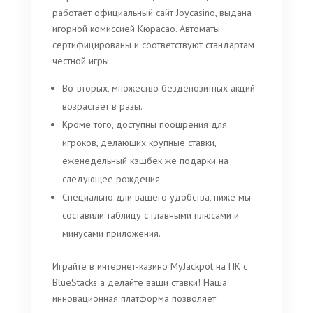
работает официальный сайт Joycasino, выдана
игорной комиссией Кюрасао. Автоматы
сертифицированы и соответствуют стандартам
честной игры.
Во-вторых, множество бездепозитных акций
возрастает в разы.
Кроме того, доступны поощрения для
игроков, делающих крупные ставки,
еженедельный кэшбек же подарки на
следующее рождения.
Специально дли вашего удобства, ниже мы
составили таблицу с главными плюсами и
минусами приложения.
Играйте в интернет-казино MyJackpot на ПК с
BlueStacks а делайте ваши ставки! Наша
инновационная платформа позволяет