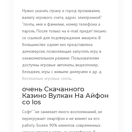
Нужно указать страну и город проживания,
валюту игрового счета, адрес электронной”
“почты, имя и фамилию, номер телефона а
пароль. После только на e-mail придет письмо
со ссылкой для подтверждения аккаунта. В
большинстве одним них представлена
демоверсия, позволяющая запустить игру в
ознакомительном режиме. Пользователям
доступны игровые автоматы, видеопокер,
блэкджек, игры с живыми дилерами и др. д
бесплатные игровые слоты
.
очень Скачанного
Казино Вулкан На Айфон
со Ios
Софт” “не занимает много воспоминаний, не
перегружает смартфон и не влияет на его
работу. Более 90% клиентов современных