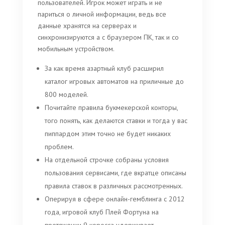
пользователей. Игрок может играть и не
париться о личной информации, ведь все
данные хранятся на серверах и
синхронизируются а с браузером ПК, так и со
мобильным устройством.
За как время азартный клуб расширил
каталог игровых автоматов на приличные до
800 моделей.
Почитайте правила букмекерской конторы,
того понять, как делаются ставки и тогда у вас
пиппардом этим точно не будет никаких
проблем.
На отдельной строчке собраны условия
пользования сервисами, где вкратце описаны
правила ставок в различных рассмотренных.
Оперируя в сфере онлайн-гемблинга с 2012
года, игровой клуб Плей Фортуна на
протяжении 9 коросса удерживает