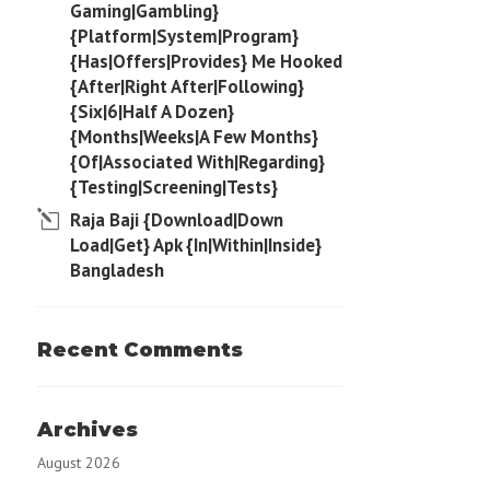
Gaming|Gambling}
{Platform|System|Program}
{Has|Offers|Provides} Me Hooked
{After|Right After|Following}
{Six|6|Half A Dozen}
{Months|Weeks|A Few Months}
{Of|Associated With|Regarding}
{Testing|Screening|Tests}
Raja Baji {Download|Down
Load|Get} Apk {In|Within|Inside}
Bangladesh
Recent Comments
Archives
August 2026