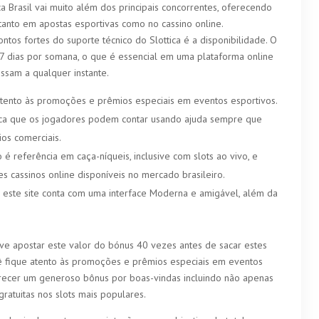
ica Brasil vai muito além dos principais concorrentes, oferecendo
tanto em apostas esportivas como no cassino online.
ntos fortes do suporte técnico do Slottica é a disponibilidade. O
 7 dias por somana, o que é essencial em uma plataforma online
ssam a qualquer instante.
tento às promoções e prêmios especiais em eventos esportivos.
ifica que os jogadores podem contar usando ajuda sempre que
ios comerciais.
 é referência em caça-níqueis, inclusive com slots ao vivo, e
s cassinos online disponíveis no mercado brasileiro.
 este site conta com uma interface Moderna e amigável, além da
eve apostar este valor do bónus 40 vezes antes de sacar estes
ê fique atento às promoções e prêmios especiais em eventos
erecer um generoso bônus por boas-vindas incluindo não apenas
ratuitas nos slots mais populares.