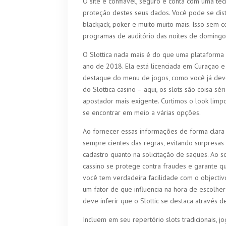
O site é confiável, seguro e conta com uma tec
proteção destes seus dados. Você pode se distr
blackjack, poker e muito muito mais. Isso sem
programas de auditório das noites de domingo
O Slottica nada mais é do que uma plataforma 
ano de 2018. Ela está licenciada em Curaçao e
destaque do menu de jogos, como você já deve 
do Slottica casino – aqui, os slots são coisa s
apostador mais exigente. Curtimos o look limp
se encontrar em meio a várias opções.
Ao fornecer essas informações de forma clara e
sempre cientes das regras, evitando surpresas
cadastro quanto na solicitação de saques. Ao 
cassino se protege contra fraudes e garante qu
você tem verdadeira facilidade com o objectivo 
um fator de que influencia na hora de escolhe
deve inferir que o Slottic se destaca através
Incluem em seu repertório slots tradicionais,