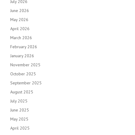
July 2026
June 2026
May 2026
April 2026
March 2026
February 2026
January 2026
November 2025
October 2025
September 2025
August 2025
July 2025
June 2025
May 2025
April 2025