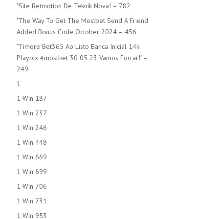
"Site Betmotion De Teknik Nova! – 782
"The Way To Get The Mostbet Send A Friend
Added Bonus Code October 2024 – 456
"Timore Bet365 Ao Listo Banca Inicial 14k
Playpix #mostbet 30 05 23 Vamos Forrar!" –
249
1
1 Win 187
1 Win 237
1 Win 246
1 Win 448
1 Win 669
1 Win 699
1 Win 706
1 Win 731
1 Win 953