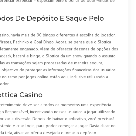
rencial essencial – especialmente o bônus de boas-vindas de
odos De Depósito E Saque Pelo
sino, havia mais de 90 bingos diferentes à escolha do jogador,
rates, Pachinko e Goal Bingo. Agora, se pensa que o Slottica
ompletamente enganado. Além de oferecer dezenas de opções dos
ckjack, bacará e bingo, o Slottica dá um show quando o assunto
odas as transações sejam processadas de maneira segura,
o objectivo de proteger as informações financeiras dos usuários.
o ramo por jogos online estão aqui, inclusive utilizando a
vedor.
ttica Casino
retenimento deve ser a todos os momentos uma experiência
o Responsável, incentivando nossos usuários a jogar utilizando
orizar a diversão. Depois de baixar o aplicativo, você precisará
stente e criar login, para poder começar a jogar. Basta clicar no
da tela, ativar an oferta desejada e tomar o depósito