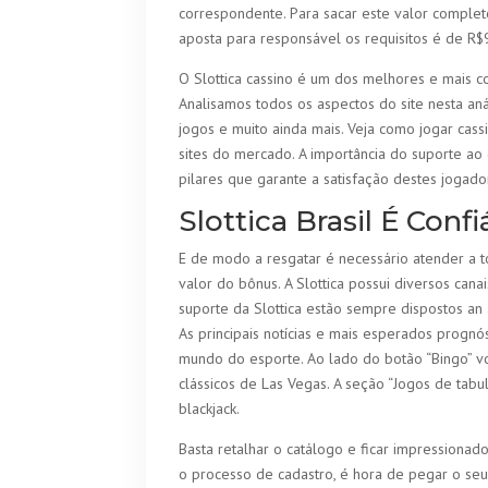
correspondente. Para sacar este valor complet
aposta para responsável os requisitos é de R$
O Slottica cassino é um dos melhores e mais co
Analisamos todos os aspectos do site nesta aná
jogos e muito ainda mais. Veja como jogar cass
sites do mercado. A importância do suporte ao 
pilares que garante a satisfação destes jogado
Slottica Brasil É Conf
E de modo a resgatar é necessário atender a 
valor do bônus. A Slottica possui diversos can
suporte da Slottica estão sempre dispostos a
As principais notícias e mais esperados prognó
mundo do esporte. Ao lado do botão “Bingo” v
clássicos de Las Vegas. A seção “Jogos de tabu
blackjack.
Basta retalhar o catálogo e ficar impressionad
o processo de cadastro, é hora de pegar o seu