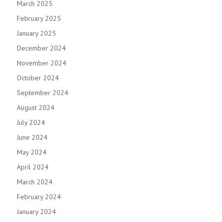
March 2025
February 2025
January 2025
December 2024
November 2024
October 2024
September 2024
August 2024
July 2024
June 2024
May 2024
April 2024
March 2024
February 2024
January 2024