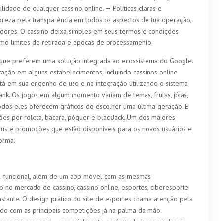
bilidade de qualquer cassino online. ⭢ Políticas claras e
preza pela transparência em todos os aspectos de tua operação,
dores. O cassino deixa simples em seus termos e condições
como limites de retirada e epocas de processamento.
 que preferem uma solução integrada ao ecossistema do Google.
ação em alguns estabelecimentos, incluindo cassinos online
stá em sua engenho de uso e na integração utilizando o sistema
nk. Os jogos em algum momento variam de temas, frutas, jóias,
todos eles oferecem gráficos do escolher uma última geração. E
ões por roleta, bacará, pôquer e blackJack. Um dos maiores
ônus e promoções que estão disponíveis para os novos usuários e
orma.
a funcional, além de um app móvel com as mesmas
ão no mercado de cassino, cassino online, esportes, ciberesporte
astante. O design prático do site de esportes chama atenção pela
do com as principais competições já na palma da mão.