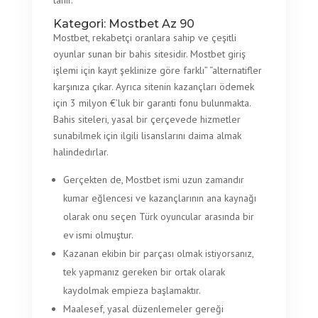
tanır.
Kategori: Mostbet Az 90
Mostbet, rekabetçi oranlara sahip ve çeşitli
oyunlar sunan bir bahis sitesidir. Mostbet giriş
işlemi için kayıt şeklinize göre farklı” “alternatifler
karşınıza çıkar. Ayrıca sitenin kazançları ödemek
için 3 milyon €’luk bir garanti fonu bulunmakta.
Bahis siteleri, yasal bir çerçevede hizmetler
sunabilmek için ilgili lisanslarını daima almak
halindedırlar.
Gerçekten de, Mostbet ismi uzun zamandır
kumar eğlencesi ve kazançlarının ana kaynağı
olarak onu seçen Türk oyuncular arasında bir
ev ismi olmuştur.
Kazanan ekibin bir parçası olmak istiyorsanız,
tek yapmanız gereken bir ortak olarak
kaydolmak empieza başlamaktır.
Maalesef, yasal düzenlemeler gereği