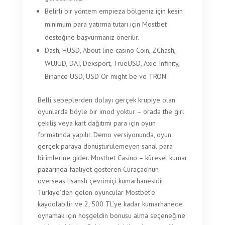
Belirli bir yöntem empieza bölgeniz için kesin
minimum para yatırma tutarı için Mostbet
desteğine başvurmanız önerilir.
Dash, HUSD, About line casino Coin, ZChash,
WUJUD, DAI, Dexsport, TrueUSD, Axie Infinity,
Binance USD, USD Or might be ve TRON.
Belli sebeplerden dolayı gerçek krupiye olan
oyunlarda böyle bir imod yoktur – orada the girl
çekiliş veya kart dağıtımı para için oyun
formatında yapılır. Demo versiyonunda, oyun
gerçek paraya dönüştürülemeyen sanal para
birimlerine gider. Mostbet Casino – küresel kumar
pazarında faaliyet gösteren Curaçao’nun
overseas lisanslı çevrimiçi kumarhanesidir.
Türkiye’den gelen oyuncular Mostbet’e
kaydolabilir ve 2, 500 TL’ye kadar kumarhanede
oynamak için hoşgeldin bonusu alma seçeneğine