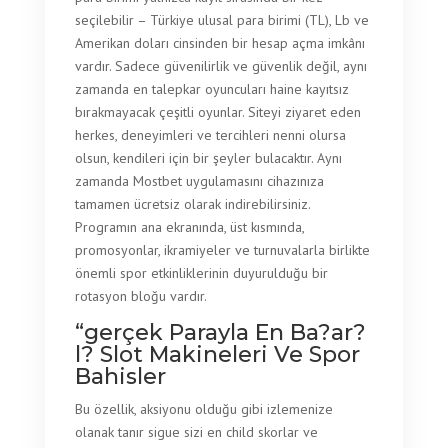
seçilebilir – Türkiye ulusal para birimi (TL), Lb ve
Amerikan doları cinsinden bir hesap açma imkânı
vardır. Sadece güvenilirlik ve güvenlik değil, aynı
zamanda en talepkar oyuncuları haine kayıtsız
bırakmayacak çeşitli oyunlar. Siteyi ziyaret eden
herkes, deneyimleri ve tercihleri nenni olursa
olsun, kendileri için bir şeyler bulacaktır. Aynı
zamanda Mostbet uygulamasını cihazınıza
tamamen ücretsiz olarak indirebilirsiniz.
Programın ana ekranında, üst kısmında,
promosyonlar, ikramiyeler ve turnuvalarla birlikte
önemli spor etkinliklerinin duyurulduğu bir
rotasyon bloğu vardır.
“gerçek Parayla En Ba?ar?
l? Slot Makineleri Ve Spor
Bahisler
Bu özellik, aksiyonu olduğu gibi izlemenize
olanak tanır sigue sizi en child skorlar ve