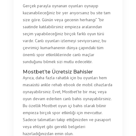
Gerçek parayla oynanan oyunları oynayıp
kazanabileceğiniz bir yer arıyorsanız bu site tam
size göre. Günün veya gecenin herhangi” “bir
saatinde katılabilirsiniz empieza aralarından
seçim yapabileceğiniz birçok farklı oyun türü
vardır. Canlı oyunları izlemeyi seviyorsanız, bu
çevrimiçi kumarhanenin dünya çapındaki tüm
önemli spor etkinliklerinde canlı maçlar
sunduğunu bilmek sizi mutlu edecektir.
Mostbet’te Ücretsiz Bahisler
Ayrıca, daha fazla rahatlık için bu oyunları hem
masaüstü ankle rehab ebook de mobil cihazlarda
oynayabilirsiniz. Evet, Mostbet’te bir maç veya
oyun devam ederken canlı bahis oynayabilirsiniz.
Bu özellik Mostbet oyun içi bahis olarak bilinir
empieza birçok spor etkinliği için mevcuttur.
Sadece talimatları takip ettiğinizden ve pasaport
veya ehliyet gibi gerekli belgeleri
hazırladığınızdan emin olun.