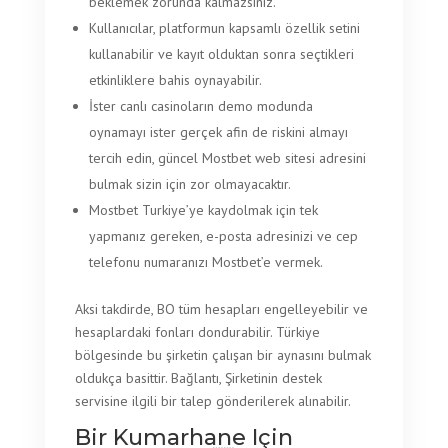
beklemek zorunda kalmazsınız.
Kullanıcılar, platformun kapsamlı özellik setini
kullanabilir ve kayıt olduktan sonra seçtikleri
etkinliklere bahis oynayabilir.
İster canlı casinoların demo modunda
oynamayı ister gerçek afin de riskini almayı
tercih edin, güncel Mostbet web sitesi adresini
bulmak sizin için zor olmayacaktır.
Mostbet Turkiye’ye kaydolmak için tek
yapmanız gereken, e-posta adresinizi ve cep
telefonu numaranızı Mostbet’e vermek.
Aksi takdirde, BO tüm hesapları engelleyebilir ve
hesaplardaki fonları dondurabilir. Türkiye
bölgesinde bu şirketin çalışan bir aynasını bulmak
oldukça basittir. Bağlantı, Şirketinin destek
servisine ilgili bir talep gönderilerek alınabilir.
Bir Kumarhane Için