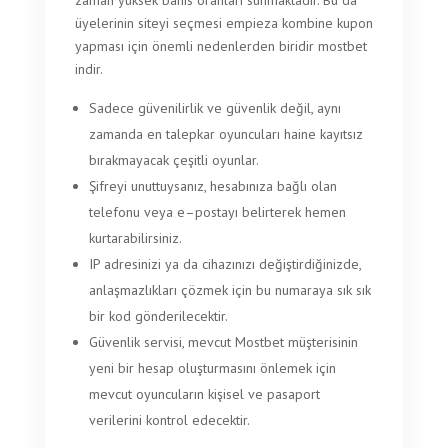
zaman yüksek bahis oranları sunmaktadır. Bu da
üyelerinin siteyi seçmesi empieza kombine kupon
yapması için önemli nedenlerden biridir mostbet
indir.
Sadece güvenilirlik ve güvenlik değil, aynı
zamanda en talepkar oyuncuları haine kayıtsız
bırakmayacak çeşitli oyunlar.
Şifreyi unuttuysanız, hesabınıza bağlı olan
telefonu veya e–postayı belirterek hemen
kurtarabilirsiniz.
IP adresinizi ya da cihazınızı değiştirdiğinizde,
anlaşmazlıkları çözmek için bu numaraya sık sık
bir kod gönderilecektir.
Güvenlik servisi, mevcut Mostbet müşterisinin
yeni bir hesap oluşturmasını önlemek için
mevcut oyuncuların kişisel ve pasaport
verilerini kontrol edecektir.