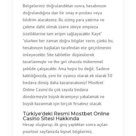
Belgeleriniz doğrulandıktan sonra, hesabınızın
doğrulandığına dair bir onay e-postası veya
bildirim alacaksınız. Bu sizing para yatırma ve
çekme dahil olmak üzere siteye empieza
özelliklerine tam erişim sağlayacaktır. Kayıt”
“olurken her zaman doğru bilgiler verin, çünkü bu,
hesabınızın başkaları tarafından ele geçirilmesini
önleyecektir. Site tabletler düşünülerek
tasarlanmıştır ve the girl cihazda mükemmel
şekilde çalışacaktır. Ama hepsi bu değil; Sadece
katıldığınızda, yeni bir oyuncu olarak ek olarak 30
bedava dönüş daha kazanacaksınız! Mostbet
Online Casino’da çok sayıda bedava
döndürmeyle büyük ikramiyeyi yakalamak ve
büyük kazanmak için birçok fırsatınız olacak.
Türkiye’deki Resmi Mostbet Online
Casino Sitesi Hakkında
Hesap oluşturup, ilk giriş yaptıktan sonra açılan
pourtour sayfanızda kişisel bilgileriniz,