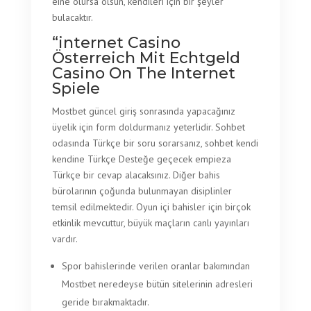
eine olursa olsun, kendileri için bir şeyler
bulacaktır.
“internet Casino
Österreich Mit Echtgeld
Casino On The Internet
Spiele
Mostbet güncel giriş sonrasında yapacağınız
üyelik için form doldurmanız yeterlidir. Sohbet
odasında Türkçe bir soru sorarsanız, sohbet kendi
kendine Türkçe Desteğe geçecek empieza
Türkçe bir cevap alacaksınız. Diğer bahis
bürolarının çoğunda bulunmayan disiplinler
temsil edilmektedir. Oyun içi bahisler için birçok
etkinlik mevcuttur, büyük maçların canlı yayınları
vardır.
Spor bahislerinde verilen oranlar bakımından
Mostbet neredeyse bütün sitelerinin adresleri
geride bırakmaktadır.