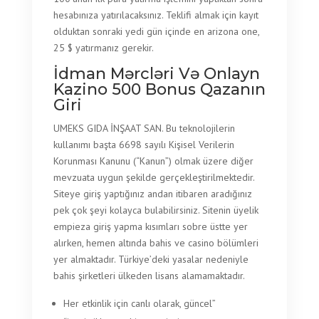
hesabınıza yatırılacaksınız. Teklifi almak için kayıt
olduktan sonraki yedi gün içinde en arizona one,
25 $ yatırmanız gerekir.
İdman Mərcləri Və Onlayn
Kazino 500 Bonus Qazanın
Giri
UMEKS GIDA İNŞAAT SAN. Bu teknolojilerin
kullanımı başta 6698 sayılı Kişisel Verilerin
Korunması Kanunu (“Kanun”) olmak üzere diğer
mevzuata uygun şekilde gerçekleştirilmektedir.
Siteye giriş yaptığınız andan itibaren aradığınız
pek çok şeyi kolayca bulabilirsiniz. Sitenin üyelik
empieza giriş yapma kısımları sobre üstte yer
alırken, hemen altında bahis ve casino bölümleri
yer almaktadır. Türkiye’deki yasalar nedeniyle
bahis şirketleri ülkeden lisans alamamaktadır.
Her etkinlik için canlı olarak, güncel”