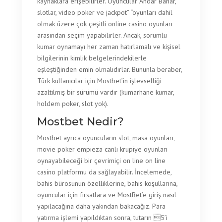
kaynaklara erişebilirler. Oyuncular Andar Bahar,
slotlar, video poker ve jackpot” “oyunları dahil
olmak üzere çok çeşitli online casino oyunları
arasından seçim yapabilirler. Ancak, sorumlu
kumar oynamayı her zaman hatırlamalı ve kişisel
bilgilerinin kimlik belgelerindekilerle
eşleştiğinden emin olmalıdırlar. Bununla beraber,
Türk kullanıcılar için Mostbet’in işlevselliği
azaltılmış bir sürümü vardır (kumarhane kumar,
holdem poker, slot yok).
Mostbet Nedir?
Mostbet ayrıca oyuncuların slot, masa oyunları,
movie poker empieza canlı krupiye oyunları
oynayabileceği bir çevrimiçi on line on line
casino platformu da sağlayabilir. İncelemede,
bahis bürosunun özelliklerine, bahis koşullarına,
oyuncular için fırsatlara ve MostBet’e giriş nasıl
yapılacağına daha yakından bakacağız. Para
yatırma işlemi yapıldıktan sonra, tutarın 5’i