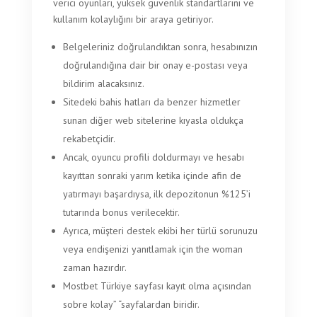
verici oyunları, yüksek güvenlik standartlarını ve
kullanım kolaylığını bir araya getiriyor.
Belgeleriniz doğrulandıktan sonra, hesabınızın
doğrulandığına dair bir onay e-postası veya
bildirim alacaksınız.
Sitedeki bahis hatları da benzer hizmetler
sunan diğer web sitelerine kıyasla oldukça
rekabetçidir.
Ancak, oyuncu profili doldurmayı ve hesabı
kayıttan sonraki yarım ketika içinde afin de
yatırmayı başardıysa, ilk depozitonun %125’i
tutarında bonus verilecektir.
Ayrıca, müşteri destek ekibi her türlü sorunuzu
veya endişenizi yanıtlamak için the woman
zaman hazırdır.
Mostbet Türkiye sayfası kayıt olma açısından
sobre kolay” “sayfalardan biridir.