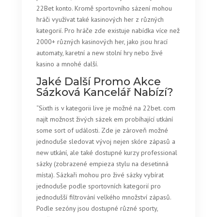
22Bet konto. Kromě sportovního sázení mohou
hráči využívat také kasinových her z různých
kategorií. Pro hráče zde existuje nabídka více než
2000+ různých kasinových her, jako jsou hrací
automaty, karetní a new stolní hry nebo živé
kasino a mnohé další.
Jaké Další Promo Akce
Sázková Kancelář Nabízí?
“Sixth is v kategorii live je možné na 22bet. com
najít možnost živých sázek em probíhající utkání
some sort of události. Zde je zároveň možné
jednoduše sledovat vývoj nejen skóre zápasů a
new utkání, ale také dostupné kurzy professional
sázky (zobrazené empieza stylu na desetinná
místa). Sázkaři mohou pro živé sázky vybírat
jednoduše podle sportovních kategorií pro
jednodušší filtrování velkého množství zápasů.
Podle sezóny jsou dostupné různé sporty,