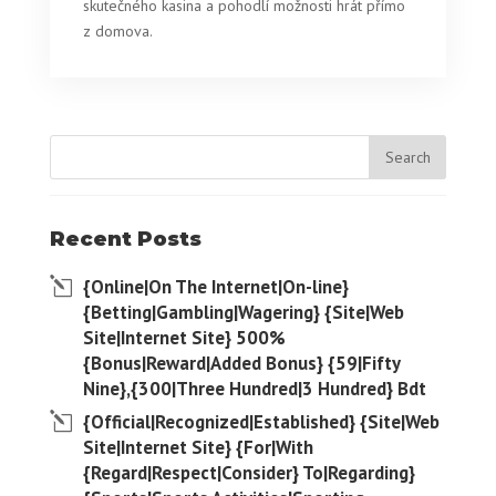
skutečného kasina a pohodlí možnosti hrát přímo
z domova.
Recent Posts
{Online|On The Internet|On-line}
{Betting|Gambling|Wagering} {Site|Web
Site|Internet Site} 500%
{Bonus|Reward|Added Bonus} {59|Fifty
Nine},{300|Three Hundred|3 Hundred} Bdt
{Official|Recognized|Established} {Site|Web
Site|Internet Site} {For|With
{Regard|Respect|Consider} To|Regarding}