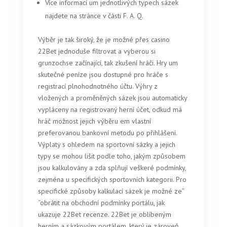
Více informací um jednotlivých typech sázek
najdete na stránce v části F. A. Q.
Výběr je tak široký, že je možné přes casino
22Bet jednoduše filtrovat a vyberou si
grunzochse začínající, tak zkušení hráči. Hry um
skutečné peníze jsou dostupné pro hráče s
registrací plnohodnotného účtu. Výhry z
vložených a proměněných sázek jsou automaticky
vypláceny na registrovaný herní účet, odkud má
hráč možnost jejich výběru em vlastní
preferovanou bankovní metodu po přihlášení.
Výplaty s ohledem na sportovní sázky a jejich
typy se mohou lišit podle toho, jakým způsobem
jsou kalkulovány a zda splňují veškeré podmínky,
zejména u specifických sportovních kategorii. Pro
specifické způsoby kalkulací sázek je možné ze”
“obrátit na obchodní podmínky portálu, jak
ukazuje 22Bet recenze. 22Bet je oblíbeným
herním a sázkovým portálem, který je zároveň