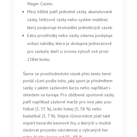
Wager Casino.
Mezi běžné patří jednotné sázky, akumulované
sázky, řetězové sázky nebo systém multibet,
který podporuje hromadění jednotlivých sázek.
Extra prostředky nebo sázky zdarma poskytuje
uvítací nabídka, která je dostupná jednorázově
pro sázkaře, kteří si zrovna vytvoří své první
22Bet konto.
Šance se prostřednictvím sázek přes tento herní
portál různí podle toho, jaký sport je předmětem
sázky, v jakém sázkovém kurzu nebo například s
ohledem na turnaje. Pro oblíbené sportovní sázky
patří například sázkové marže pro nice jako jsou
fotbal (5, 33 %), lední hokej (5, 38 %) nebo
basketbal (5, 7 %). Stejná různorodost platí také
expert hazardní kasinové hry, u kterých u možné
sledovat procento návratnosti u vybraných her