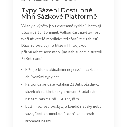
nebo živého kasina od 93–98 %.
Typy Sázení Dostupné
Mhh Sázkové Platformě
Vklady a výběry jsou extrémně rychlé,” “netrvají
déle než 12-15 minut. Velkou část návštěvnosti
tvoří uživatelé mobilních telefonů the tabletů.
Dále ze podívejme blíže mhh to, jakou
přizpůsobitelnost mobilům nabízí administrátoři
22Bet. com.”
Níže je blok s aktuálními nejvyššími sazbami a
oblíbenými typy her.
Na bonus se dále vztahují 22Bet požadavky
sázek x5 na tiket sony ericsson 3 událostmi h
kurzem minimálně 1. 4 a vyšším.
Další možnosti poskytuje kondiční sázky nebo
sázky “anti-accumulator”, které se naopak
hromadit nesmí.