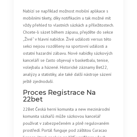
Nabízí se například možnost mobilní aplikace s
mobilními tikety, díky notifikacím u tak možné mít
vždy přehled to vlastních sázkách a příležitostech.
Chcete-li sázet během zápasu, přejděte do sekce
„Živé“ v hlavní nabídce. Živé události versus této
sekci nejsou rozděleny na sportovní události a
ostatní hazardní zábavu. Nové nabídky sázkových
kanceláří se často objevují v basketbalu, tenise,
volejbalu a házené. Historické záznamy Bet22,
analýzy a statistiky, ale také další nástroje sázení
ještě zjednoduší.
Proces Registrace Na
22bet
22Bet Česká herní komunita a new mezinárodní
komunita sázkařů může sázkovou kancelář
používat v zabezpečeném a plně regulovaném
prostředí. Portál funguje pod záštitou Curacao