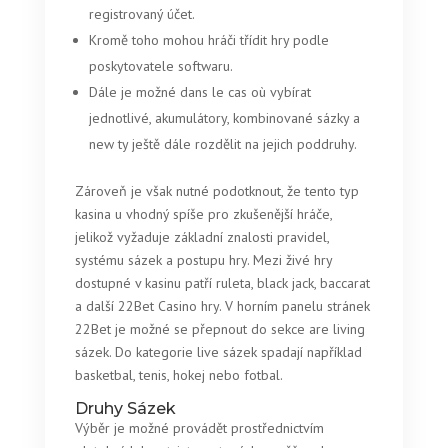
registrovaný účet.
Kromě toho mohou hráči třídit hry podle
poskytovatele softwaru.
Dále je možné dans le cas où vybírat
jednotlivé, akumulátory, kombinované sázky a
new ty ještě dále rozdělit na jejich poddruhy.
Zároveň je však nutné podotknout, že tento typ
kasina u vhodný spíše pro zkušenější hráče,
jelikož vyžaduje základní znalosti pravidel,
systému sázek a postupu hry. Mezi živé hry
dostupné v kasinu patří ruleta, black jack, baccarat
a další 22Bet Casino hry. V horním panelu stránek
22Bet je možné se přepnout do sekce are living
sázek. Do kategorie live sázek spadají například
basketbal, tenis, hokej nebo fotbal.
Druhy Sázek
Výběr je možné provádět prostřednictvím