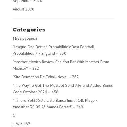
September 2020
August 2020
Categories
! Без рубрики
"League One Betting Probabilities: Best Football
Probabilities 7 7 England – 830
"mostbet Mexico Review Can You Bet With Mostbet From
Mexico?" – 882
"Site Betmotion De Teknik Nova! – 782
"The Way To Get The Mostbet Send A Friend Added Bonus
Code October 2024 – 456
"Timore Bet365 Ao Listo Banca Inicial 14k Playpix
#mostbet 30 05 23 Vamos Forrar!" – 249
1
1 Win 187