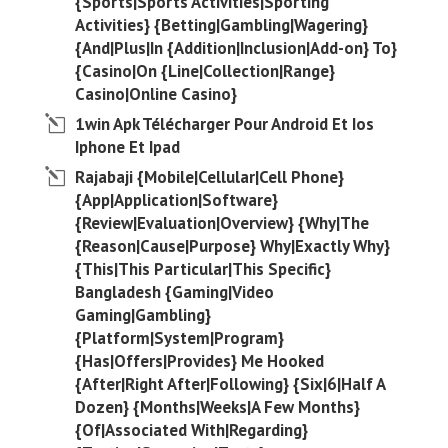
{Sports|Sports Activities|Sporting
Activities} {Betting|Gambling|Wagering}
{And|Plus|In {Addition|Inclusion|Add-on} To}
{Casino|On {Line|Collection|Range}
Casino|Online Casino}
1win Apk Télécharger Pour Android Et Ios
Iphone Et Ipad
Rajabaji {Mobile|Cellular|Cell Phone}
{App|Application|Software}
{Review|Evaluation|Overview} {Why|The
{Reason|Cause|Purpose} Why|Exactly Why}
{This|This Particular|This Specific}
Bangladesh {Gaming|Video
Gaming|Gambling}
{Platform|System|Program}
{Has|Offers|Provides} Me Hooked
{After|Right After|Following} {Six|6|Half A
Dozen} {Months|Weeks|A Few Months}
{Of|Associated With|Regarding}