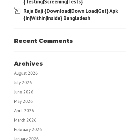
{Testing|Screening|Tests}
Raja Baji {Download|Down Load|Get} Apk
{In|Within|Inside} Bangladesh
Recent Comments
Archives
August 2026
July 2026
June 2026
May 2026
April 2026
March 2026
February 2026
January 2026